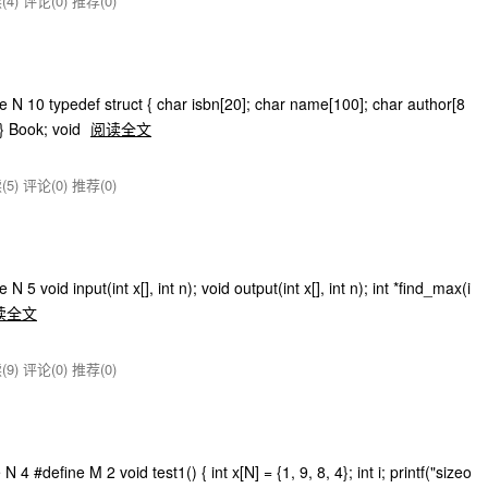
(4)
评论(0)
推荐(0)
10 typedef struct { char isbn[20]; char name[100]; char author[8
 } Book; void
阅读全文
(5)
评论(0)
推荐(0)
oid input(int x[], int n); void output(int x[], int n); int *find_max(i
读全文
(9)
评论(0)
推荐(0)
define M 2 void test1() { int x[N] = {1, 9, 8, 4}; int i; printf("sizeo