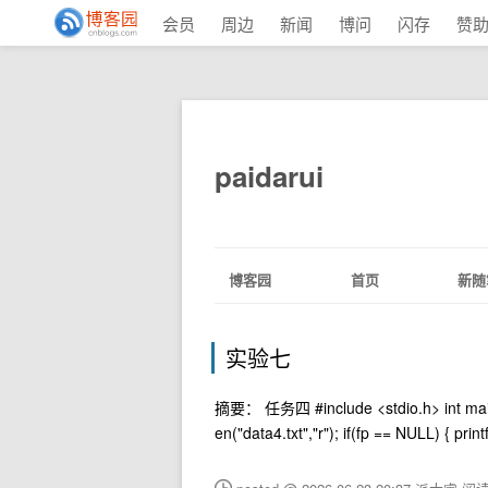
会员
周边
新闻
博问
闪存
赞
paidarui
博客园
首页
新随
实验七
摘要： 任务四 #include <stdio.h> int main() {
en("data4.txt","r"); if(fp == NULL) { print