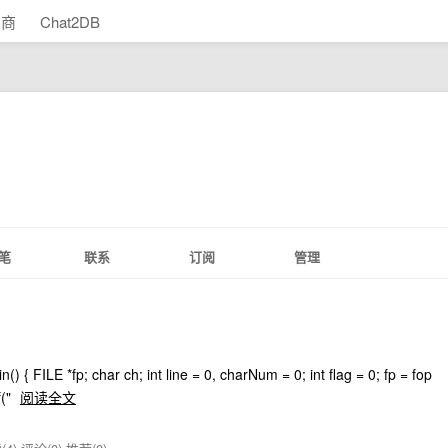
助商
Chat2DB
笔
联系
订阅
管理
 FILE *fp; char ch; int line = 0, charNum = 0; int flag = 0; fp = fop
f("
阅读全文