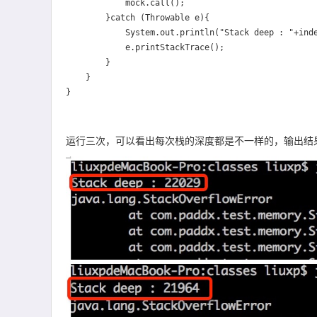
            mock.call();

        }catch (Throwable e){

            System.out.println("Stack deep : "+index);

            e.printStackTrace();

        }

    }

运行三次，可以看出每次栈的深度都是不一样的，
输出结