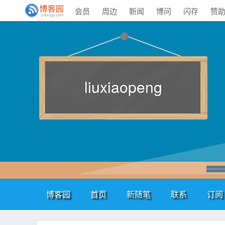
会员
周边
新闻
博问
闪存
赞
liuxiaopeng
博客园
首页
新随笔
联系
订阅