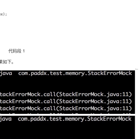
代码段 1
果如下
。