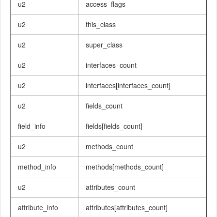
u2
access_flags
u2
this_class
u2
super_class
u2
interfaces_count
u2
interfaces[interfaces_count]
u2
fields_count
field_info
fields[fields_count]
u2
methods_count
method_info
methods[methods_count]
u2
attributes_count
attribute_info
attributes[attributes_count]