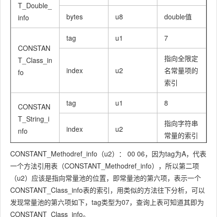
T_Double_
bytes
u8
double值
info
tag
u1
7
CONSTAN
指向全限定
T_Class_in
index
u2
名常量项的
fo
索引
tag
u1
8
CONSTAN
T_String_i
指向字符串
index
u2
nfo
常量的索引
CONSTANT_Methodref_info
（u2）： 00 06，因为tag为A，代表
tag
u1
9
一个方法引用表（CONSTANT_Methodref_info），所以第二项
指向声明字
（u2）应该是指向常量池的位置，即常量池的第六项，表示一个
段的类或接
CONSTANT_Class_info表的索引，用类似的方法往下分析，可以
口描述符
发现常量池的第六项如下，tag类型为07，查询上表可知道其即为
index
u2
CONSTAN
CONSTANT_Class_info。