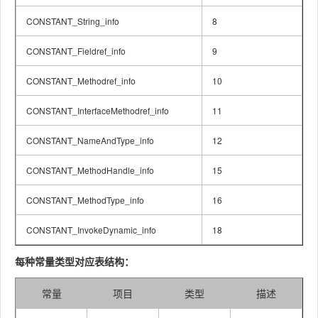
CONSTANT_String_info
8
CONSTANT_Fieldref_info
9
CONSTANT_Methodref_info
10
CONSTANT_InterfaceMethodref_info
11
CONSTANT_NameAndType_info
12
CONSTANT_MethodHandle_info
15
CONSTANT_MethodType_info
16
CONSTANT_InvokeDynamic_info
18
每种常量类型对应表结构：
常量
项目
类型
描述