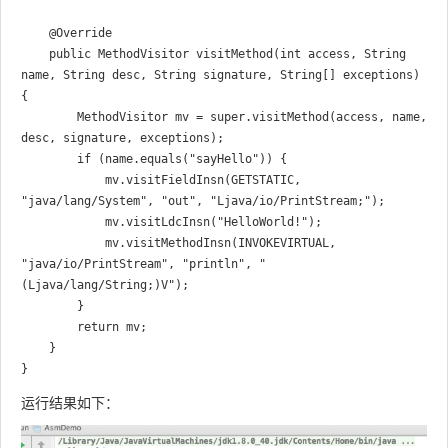
    @Override

    public MethodVisitor visitMethod(int access, String 
name, String desc, String signature, String[] exceptions) 
{

        MethodVisitor mv = super.visitMethod(access, name, 
desc, signature, exceptions);

        if (name.equals("sayHello")) {

            mv.visitFieldInsn(GETSTATIC, 
"java/lang/System", "out", "Ljava/io/PrintStream;");

            mv.visitLdcInsn("HelloWorld!");

            mv.visitMethodInsn(INVOKEVIRTUAL, 
"java/io/PrintStream", "println", "
(Ljava/lang/String;)V");

        }

        return mv;

    }

运行结果如下：