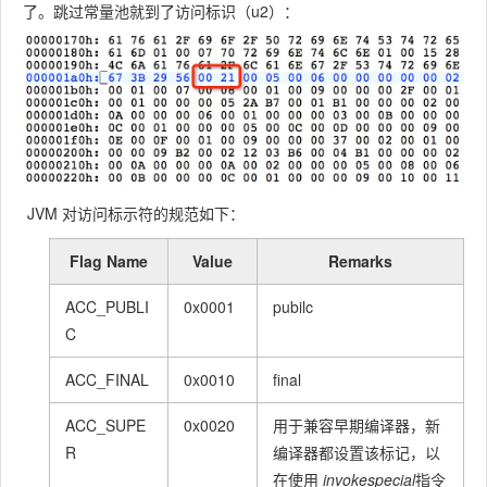
CONSTAN
了。跳过常量池就到了访问标识（u2）：
index
u2
T_NameAn
dType_info
的索引值
tag
u1
11
指向声明方
法的接口描
JVM 对访问标示符的规范如下：
述符
index
u2
Flag Name
Value
Remarks
CONSTAN
CONSTAN
T_Interfac
T_Class_in
ACC_PUBLI
0x0001
pubilc
eMethodre
fo的索引值
C
f_info
指向
ACC_FINAL
0x0010
final
CONSTAN
index
u2
T_NameAn
ACC_SUPE
0x0020
用于兼容早期编译器，新
dType_info
R
编译器都设置该标记，以
的索引值
在使用
invokespecial
指令