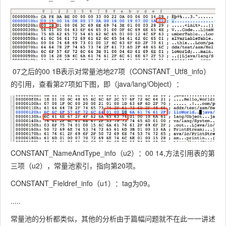
CONSTAN
T_Class_in
T_Fieldref
fo的索引值
_info
指向
CONSTAN
index
u2
T_NameAn
07之后的00 1B表示对常量池地27项（CONSTANT_Utf8_info）
dType_info
的引用，查看第27项如下图，即（java/lang/Object）：
的索引值
tag
u1
10
指向声明方
法的类描述
CONSTANT_NameAndType_info（u2）：00 14,方法引用表的第
符
index
u2
三项（u2），常量池索引，指向第20项。
CONSTAN
CONSTAN
CONSTANT_Fieldref_info（u1）：tag为09。
T_Class_in
T_Methodr
fo的索引值
.....
ef_info
指向
常量池的分析都类似，其他的分析由于篇幅问题就不在此一一讲述