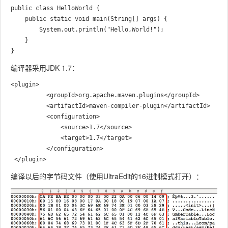
public class HelloWorld {

    public static void main(String[] args) {

        System.out.println("Hello,World!");

    }

编译器采用JDK 1.7：
<plugin>

          <groupId>org.apache.maven.plugins</groupId>

          <artifactId>maven-compiler-plugin</artifactId>

          <configuration>

              <source>1.7</source>

              <target>1.7</target>

          </configuration>

编译以后的字节码文件（使用UltraEdit的16进制模式打开）：