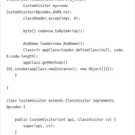
        CustomVisitor myv=new 
CustomVisitor(Opcodes.ASM4,cw);

        classReader.accept(myv, 0);

        byte[] code=cw.toByteArray();

        AsmDemo loader=new AsmDemo();

        Class<?> appClass=loader.defineClass(null, code, 
0,code.length);

        appClass.getMethods()
[0].invoke(appClass.newInstance(), new Object[]{});

    }

}

class CustomVisitor extends ClassVisitor implements 
Opcodes {

    public CustomVisitor(int api, ClassVisitor cv) {

        super(api, cv);

    }
