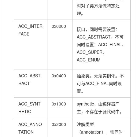
时对子类方法做特定处
tag
u1
12
理。
指向该字段
ACC_INTER
0x0200
接口，同时需要设置：
或方法名称
CONSTAN
index
u2
FACE
ACC_ABSTRACT。不可
常量的索引
T_NameA
同时设置：ACC_FINAL、
值
ndType_inf
ACC_SUPER、
o
指向该字段
ACC_ENUM
或方法描述
index
u2
符常量的索
ACC_ABST
0x0400
抽象类，无法实例化。不
引值
RACT
可与ACC_FINAL同时设
置。
tag
u1
15
ACC_SYNT
0x1000
synthetic，由编译器产
值必须
CONSTAN
HETIC
生，不存在于源代码中。
reference_
1~9，它决
T_Method
u1
kind
定了方法句
ACC_ANNO
0x2000
注解类型
Handle_inf
柄的的类型
TATION
（annotation），需同时
o