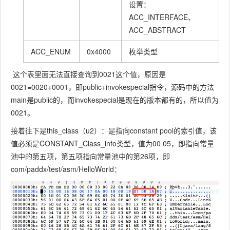
设置：
reference_i
对常量池的
u2
ACC_INTERFACE、
ndex
索引
ACC_ABSTRACT
tag
u1
16
ACC_ENUM
0x4000
枚举类型
CONSTAN
对常量池中
T_Method
description
这个表里面无法直接查询到0021这个值，原因是
u2
方法描述符
Type_info
_index
0021=0020+0001，即public+invokespecial指令，源码中的方法
的索引
main是public的，而invokespecial是现在的版本都有的，所以值为
tag
u1
18
0021。
接着往下是this_class（u2）：是指向constant pool的索引值，该
bootstap_
对引导方法
值必须是CONSTANT_Class_info类型，值为00 05，即指向常量
method_att
u2
CONSTAN
表的索引
池中的第五项，第五项指向常量池中的第26项，即
r_index
T_InvokeD
com/paddx/test/asm/HelloWorld：
ynamic_inf
对
o
name_and
CONSTAN
_type_inde
u2
T_NameAn
x
dType_info