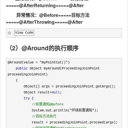
=====@AfterReturning=====@After
异常情况：@Before=====目标方法
=====@AfterThrowing=====@After
View Code
（2）@Around的执行顺序
@Around(value = "myPointCut()"
)

public
 Object myAround(ProceedingJoinPoint 
proceedingJoinPoint)

    {

        Object[] args 
=
 proceedingJoinPoint.getArgs();

        Object result
=
null
;

try
 {

//
前置通知@Before
            System.out.println("环绕前置通知"
);

//
目标方法执行
            result =
 proceedingJoinPoint.proceed(args);
