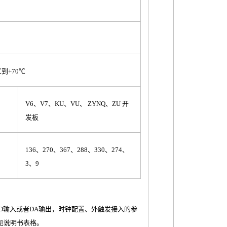
20℃到+70℃
V6、V7、KU、VU、 ZYNQ、ZU 开
发板
136、270、367、288、330、274、
3、9
口 AD输入或者DA输出，时钟配置、外触发接入的参
见说明书表格。