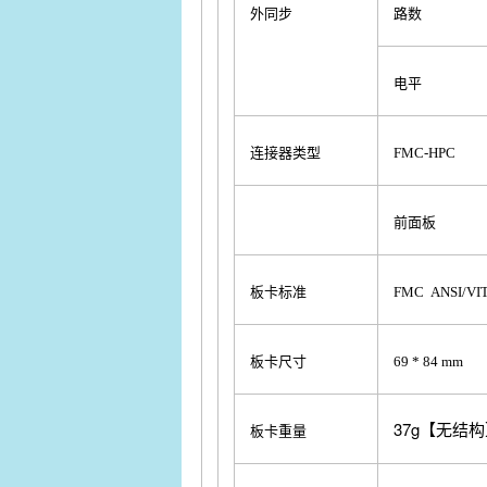
外同步
路数
电平
连接器类型
FMC-HPC
前面板
板卡标准
FMC ANSI/VITA
板卡尺寸
69 * 84 mm
37g【无结
板卡重量