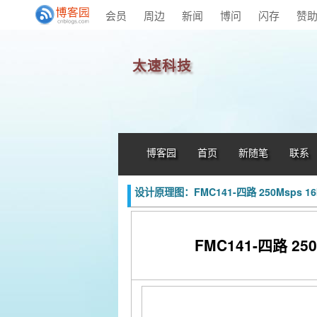
会员
周边
新闻
博问
闪存
赞
太速科技
博客园
首页
新随笔
联系
设计原理图：FMC141-四路 250Msps 16b
FMC141-四路 250