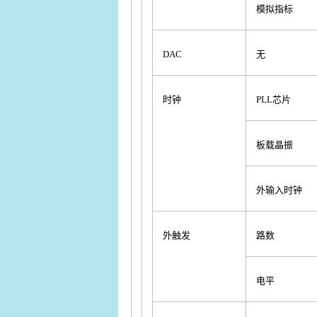
模拟指标
DAC
无
时钟
PLL芯片
板载晶振
外输入时钟
外触发
路数
电平