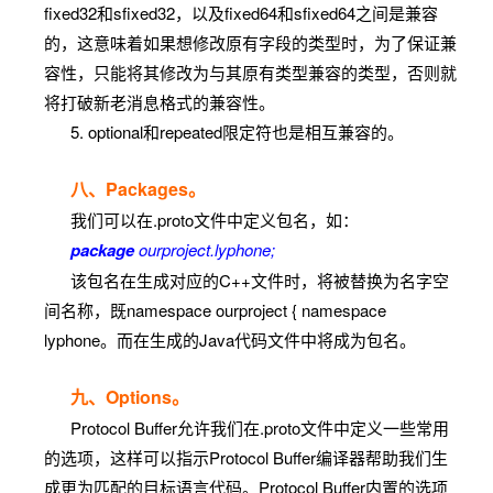
sint64
int64
long
fixed32和sfixed32，以及fixed64和sfixed64之间是兼容
efficiently
的，这意味着如果想修改原有字段的类型时，为了保证兼
encode negative
容性，只能将其修改为与其原有类型兼容的类型，否则就
numbers than
将打破新老消息格式的兼容性。
regular int64s.
5. optional和repeated限定符也是相互兼容的。
Always four
八、Packages。
bytes. More
我们可以在.proto文件中定义包名，如：
efficient than
fixed32
uint32
int
package
ourproject.lyphone;
uint32 if values
该包名在生成对应的C++文件时，将被替换为名字空
are often greater
间名称，既namespace ourproject { namespace
28
than 2
.
lyphone。而在生成的Java代码文件中将成为包名。
Always eight
bytes. More
九、Options。
efficient than
Protocol Buffer允许我们在.proto文件中定义一些常用
fixed64
uint64
long
uint64 if values
的选项，这样可以指示Protocol Buffer编译器帮助我们生
are often greater
成更为匹配的目标语言代码。Protocol Buffer内置的选项