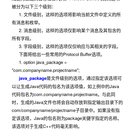
56
than 2
.
被分为以下三个级别：
1. 文件级别，这样的选项将影响当前文件中定义的所
sfixed3
Always four
int32
int
有消息和枚举。
2
bytes.
2. 消息级别，这样的选项仅影响某个消息及其包含的
所有字段。
sfixed6
Always eight
int64
long
3. 字段级别，这样的选项仅仅响应与其相关的字段。
4
bytes.
下面将给出一些常用的Protocol Buffer选项。
boolea
1. option java_package =
bool
bool
n
"com.companyname.projectname";
java_package
是文件级别的选项，通过指定该选项可
A string must
以让生成Java代码的包名为该选项值，如上例中的Java
always contain
代码包名为com.companyname.projectname。与此同
string
UTF-8 encoded
string
String
时，生成的Java文件也将会自动存放到指定输出目录下的
or 7-bit ASCII
com/companyname/projectname子目录中。如果没有指
text.
定该选项，Java的包名则为package关键字指定的名称。
May contain any
该选项对于生成C++代码毫无影响。