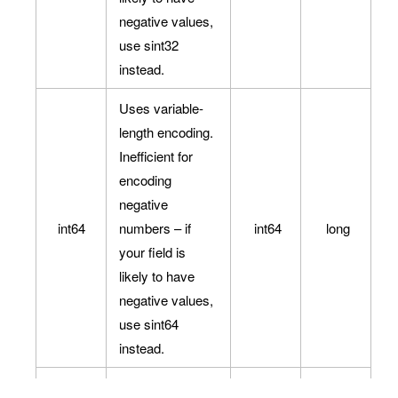
negative values,
use sint32
instead.
Uses variable-
length encoding.
Inefficient for
encoding
negative
int64
numbers – if
int64
long
your field is
likely to have
negative values,
use sint64
instead.
Uses variable-