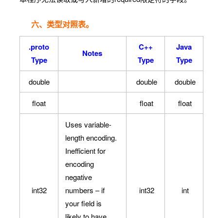
六、类型对照表。
.proto
C++
Java
Notes
Type
Type
Type
double
double
double
float
float
float
Uses variable-
length encoding.
Inefficient for
encoding
negative
int32
numbers – if
int32
int
your field is
likely to have