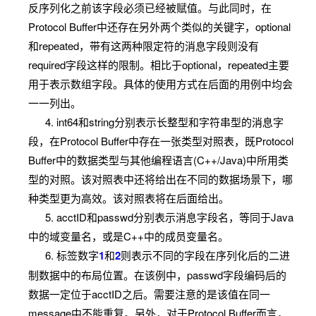
反序列化之前该字段必须已经被赋值。与此同时，在
Protocol Buffer中还存在另外两个类似的关键字，optional
和repeated，带有这两种限定符的消息字段则没有
required字段这样的限制。相比于optional，repeated主要
用于表示数组字段。具体的使用方式在后面的用例中均会
一一列出。
4. int64和string分别表示长整型和字符串型的消息字
段，在Protocol Buffer中存在一张类型对照表，既Protocol
Buffer中的数据类型与其他编程语言(C++/Java)中所用类
型的对照。该对照表中还将给出在不同的数据场景下，哪
种类型更为高效。该对照表将在后面给出。
5. acctID和passwd分别表示消息字段名，等同于Java
中的域变量名，或是C++中的成员变量名。
6. 标签数字
1
和
2
则表示不同的字段在序列化后的二进
制数据中的布局位置。在该例中，passwd字段编码后的
数据一定位于acctID之后。需要注意的是该值在同一
message中不能重复。另外，对于Protocol Buffer而言，