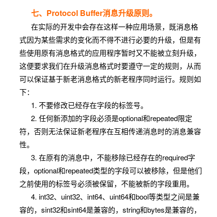
uint32
uint32
int
length encoding.
七、Protocol Buffer消息升级原则。
在实际的开发中会存在这样一种应用场景，既消息格
Uses variable-
uint64
uint64
long
式因为某些需求的变化而不得不进行必要的升级，但是有
length encoding.
些使用原有消息格式的应用程序暂时又不能被立刻升级，
Uses variable-
这便要求我们在升级消息格式时要遵守一定的规则，从而
length encoding.
可以保证基于新老消息格式的新老程序同时运行。规则如
Signed int value.
下：
These more
1. 不要修改已经存在字段的标签号。
sint32
int32
int
efficiently
2. 任何新添加的字段必须是optional和repeated限定
encode negative
符，否则无法保证新老程序在互相传递消息时的消息兼容
numbers than
性。
regular int32s.
3. 在原有的消息中，不能移除已经存在的required字
段，optional和repeated类型的字段可以被移除，但是他们
Uses variable-
之前使用的标签号必须被保留，不能被新的字段重用。
length encoding.
4. int32、uint32、int64、uint64和bool等类型之间是兼
Signed int value.
容的，sint32和sint64是兼容的，string和bytes是兼容的，
These more