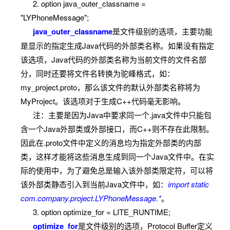
arbitrary
ByteStr
2. option java_outer_classname =
bytes
string
sequence of
ing
"LYPhoneMessage";
bytes.
java_outer_classname
是文件级别的选项，主要功能
是显示的指定生成Java代码的外部类名称。如果没有指定
该选项，Java代码的外部类名称为当前文件的文件名部
分，同时还要将文件名转换为驼峰格式，如：
my_project.proto，那么该文件的默认外部类名称将为
MyProject。该选项对于生成C++代码毫无影响。
注：主要是因为Java中要求同一个.java文件中只能包
含一个Java外部类或外部接口，而C++则不存在此限制。
因此在.proto文件中定义的消息均为指定外部类的内部
类，这样才能将这些消息生成到同一个Java文件中。在实
际的使用中，为了避免总是输入该外部类限定符，可以将
该外部类静态引入到当前Java文件中，如：
import static
com.company.project.LYPhoneMessage.*
。
3. option optimize_for = LITE_RUNTIME;
optimize_for
是文件级别的选项，Protocol Buffer定义