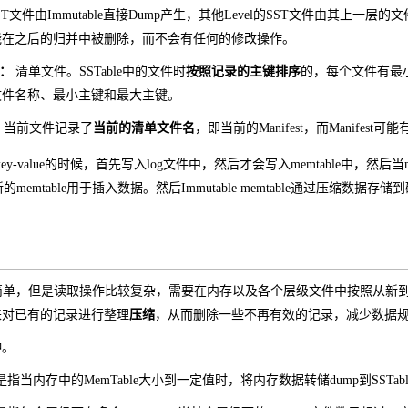
的SST文件由Immutable直接Dump产生，其他Level的SST文件由其上一层
能在之后的归并中被删除，而不会有任何的修改操作。
件：
清单文件。SSTable中的文件时
按照记录的主键排序
的，每个文件有最
文件名称、最小主键和最大主键。
当前文件记录了
当前的清单文件名
，即当前的Manifest，而Manifest可
-value的时候，首先写入log文件中，然后才会写入memtable中，然后当memt
emtable用于插入数据。然后Immutable memtable通过压缩数据存储到
操作简单，但是读取操作比较复杂，需要在内存以及各个层级文件中按照从新到老
操作来对已有的记录进行整理
压缩
，从而删除一些不再有效的记录，减少数据
种。
是指当内存中的MemTable大小到一定值时，将内存数据转储dump到SSTab