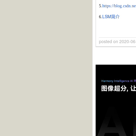
5.
https://blog.csdn.n
LSM简介
6.
posted on
2020-06