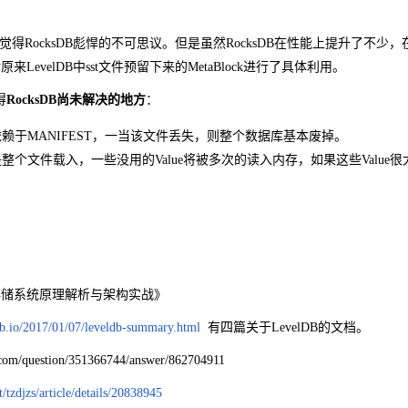
不是觉得RocksDB彪悍的不可思议。但是虽然RocksDB在性能上提升了不少
对原来LevelDB中sst文件预留下来的MetaBlock进行了具体利用。
得
RocksDB尚未解决的地方
：
赖于MANIFEST，一当该文件丢失，则整个数据库基本废掉。
整个文件载入，一些没用的Value将被多次的读入内存，如果这些Valu
存储系统原理解析与架构实战》
hub.io/2017/01/07/leveldb-summary.html
有四篇关于LevelDB的文档。
.com/question/351366744/answer/862704911
t/tzdjzs/article/details/20838945