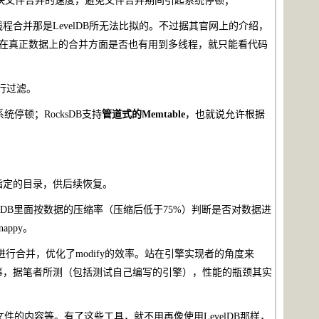
快文件合并的速度，避免文件合并期间引起系统停顿；
程合并那是LevelDB所无法比拟的。不过据其官网上的介绍，
至于在真正数据上的合并方面是否也有用到多线程，就只能看代码
进行过滤。
系统停顿；RocksDB支持
管道式的Memtable
，也就说允许根据
到指定的目录，供后续恢复。
p2。LevelDB里面按数据的压缩率（压缩后低于75%）判断是否对数据进
appy。
进行合并，优化了modify的效率。站在引擎实现者的角度来
事，据笔者所测（包括测试自己编写的引擎），性能的瓶颈其实
ST文件的内容等。有了这些工具，就不用再像使用LevelDB那样，