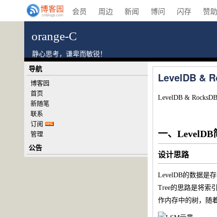
会员
周边
新闻
博问
闪存
赞
orange-C
静心思考，谦卑而敏锐！
导航
LevelDB &
博客园
首页
LevelDB &
新随笔
联系
订阅
一、LevelD
管理
公告
设计思路
LevelDB的数据是
Tree的思路是将
作内存中的树，随