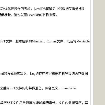
优化读操作的考虑，LevelDB将磁盘中的数据又拆分成多
成倍增长
。这也就是LevelDB的名称来源。
，版本控制的Manifest、Current文件，以及写Memtable
过append的方式顺序写入。Log的存在使得机器宕机导致的内存数据
le为之后向SST文件的归并做准备，顾名思义，Immutable
件；单层SST文件总量随层次增加
成倍
增长；文件内数据有序；其