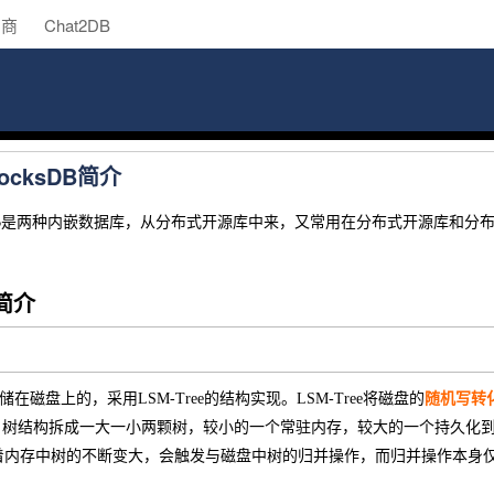
助商
Chat2DB
 RocksDB简介
 RocksDB是两种内嵌数据库，从分布式开源库中来，又常用在分布式开源
B简介
存储在磁盘上的，采用LSM-Tree的结构实现。LSM-Tree将磁盘的
随机写转
索引树结构拆成一大一小两颗树，较小的一个常驻内存，较大的一个持久化
着内存中树的不断变大，会触发与磁盘中树的归并操作，而归并操作本身