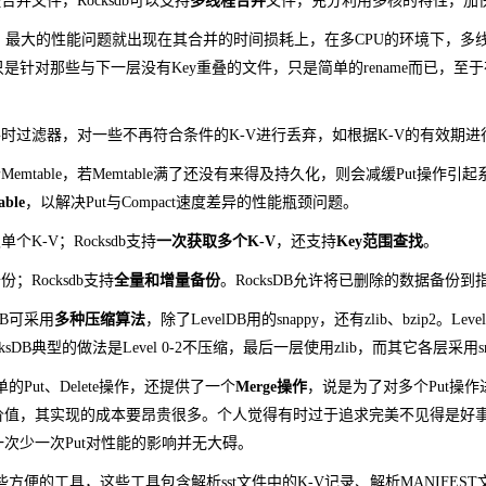
线程合并文件，Rocksdb可以支持
多线程合并
文件，充分利用多核的特性，加
，最大的性能问题就出现在其合并的时间损耗上，在多CPU的环境下，多线
是针对那些与下一层没有Key重叠的文件，只是简单的rename而已，
了合并时过滤器，对一些不再符合条件的K-V进行丢弃，如根据K-V的有效期
一个Memtable，若Memtable满了还没有来得及持久化，则会减缓Put操作引起
ble
，以解决Put与Compact速度差异的性能瓶颈问题。
取单个K-V；Rocksdb支持
一次获取多个K-V
，还支持
Key范围查找
。
备份；Rocksdb支持
全量和增量备份
。RocksDB允许将已删除的数据备份
DB可采用
多种压缩算法
，除了LevelDB用的snappy，还有zlib、bzi
sDB典型的做法是Level 0-2不压缩，最后一层使用zlib，而其它各层采用sn
简单的Put、Delete操作，还提供了一个
Merge操作
，说是为了对多个Put操作
价值，其实现的成本要昂贵很多。个人觉得有时过于追求完美不见得是好
次少一次Put对性能的影响并无大碍。
供一些方便的工具，这些工具包含解析sst文件中的K-V记录、解析MANIFE