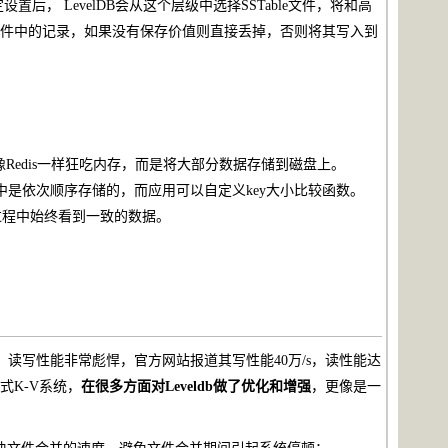
设置后， LevelDB会从这个层级中选择SSTable文件，将和高
le文件中的记录，如果没有保存价值则直接丢掉，否则将其写入到
B不会像Redis一样狂吃内存，而是将大部分数据存储到磁盘上。
文件中是依次顺序存储的，而应用可以自定义key大小比较函数。
操作过程中始终看到一致的数据。
的嵌入式K-V系统，读写性能非常彪悍，官方网站报道其写性能40万/s，读性能达
入式K-V系统，
在很多方面对Leveldb做了优化和增强
，更像是一