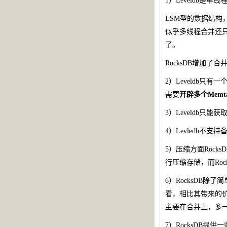
1）Leveldb是单
LSM型的数据结构
似乎多线程合并还只
了。
RocksDB增加
2）Leveldb只有
需要
开辟多个Memta
3）Leveldb只能获
4）Levledb不支持
5）压缩方面Rocks
行压缩存储，而Rock
6）RocksDB除了
看，相比其带来的
主要在合并上，多一
7）RocksDB提