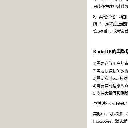
只能在程序中才能知道
8）其他优化：增加了c
所以一定程度上起到了隔离
管理机制，这样就能方
RocksDB的典
1)需要存储用户的
2)需要快速访问数
3)需要实时scan数据
4)需要实时请求Had
5)支持
大量写和删
虽然说Rocksd
实际中，可以将Le
PaxosStore