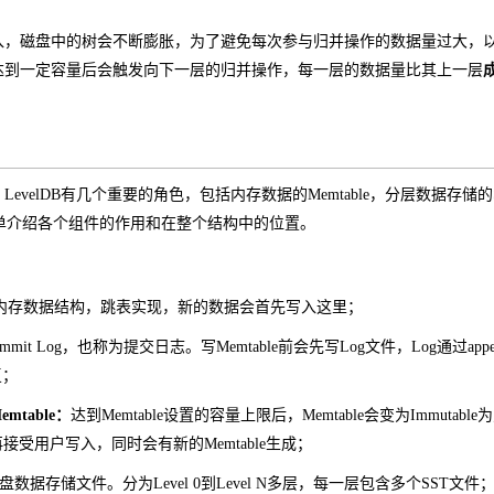
，磁盘中的树会不断膨胀，为了避免每次参与归并操作的数据量过大，以及
达到一定容量后会触发向下一层的归并操作，每一层的数据量比其上一层
velDB有几个重要的角色，包括内存数据的Memtable，分层数据存储的SST文件
简单介绍各个组件的作用和在整个结构中的位置。
内存数据结构，跳表实现，新的数据会首先写入这里；
ommit Log，也称为提交日志。写Memtable前会先写Log文件，Log通
复；
Memtable：
达到Memtable设置的容量上限后，Memtable会变为Immutab
e不再接受用户写入，同时会有新的Memtable生成；
盘数据存储文件。分为Level 0到Level N多层，每一层包含多个SST文