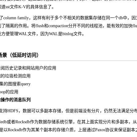
sst文件K-V的具体信息了。
olumn family，这样有利于多个不相关的数据集存储在同一个db中，因为不同c
的作用。将flush和compaction分开不同的线程池，能有效的加快flush，防止
便管理WAL文件，因为WAL是binlog文件。
型场景（低延时访问）
查阅历史记录和网站用户的应用
据的垃圾检测应用
集的图搜索query
oop的应用
除操作的消息队列
b底层支持HDFS，数据可以多副本存储，但是前端没有分片，仍然无法满足
vledb或者Rocksdb作为数据存储系统引擎，在其上面实现分片和多副
，默认就是以Rocksdb作为其某个副本的存储介质，上层通过Paxos协议来保证