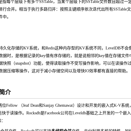
是指每个层级下有多个SSTable，当某个层级下的SSTable文件数目超过一定
e文件进行合并。相当于执行多路归并：按照主键顺序依次迭代出所有SSTab
文件中。
是一个持久化存储的KV系统，和Redis这种内存型的KV系统不同，LevelD
B在存储数据时，是根据记录的key值有序存储的，就是说相邻的key值在存储
支持数据快照（snapshot）功能，使得读取操作不受写操作影响，可以在读
B还支持数据压缩等操作，这对于减小存储空间以及增快IO效率都有直接的帮助。
B简介
le的两位Fellow （Jeaf Dean和Sanjay Ghemawat）设计和开发
快于读操作。Rocksdb是Facebook公司在Leveldb基础之上开发的一个嵌
如：