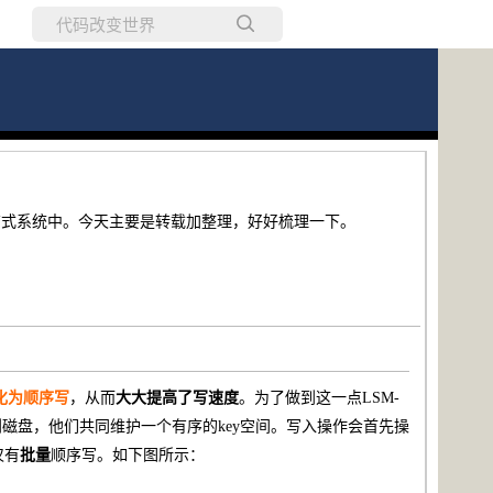
所有博客
当前博客
库和分布式系统中。今天主要是转载加整理，好好梳理一下。
化为顺序写
，从而
大大提高了写速度
。为了做到这一点LSM-
到磁盘，他们共同维护一个有序的key空间。写入操作会首先操
仅有
批量
顺序写。如下图所示：