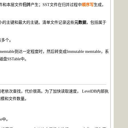
的文件和本层文件
归并
产生；SST文件在归并过程中
顺序写
生成，
小的主键和最大的主键。清单文件记录这些
元数据
，包括属于
能有多个。
able到达一定程度时，然后转变成Immutable memtable，系
磁盘SSTable中。
依次查找，代价很高。为了加快读取速度， LevelDB内部执
规模和文件数量。
le中。