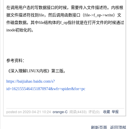
在调用用户态的写数据接口的时候，需要传入文件描述符。内核根
据文件描述符找到file，然后调用函数接口（file->f_op->write）文
件磁盘数据。其中file结构体的f_op指针就是在打开文件的时候通过
inode初始化的。
参考资料：
《深入理解LINUX内核》第三版。
https://baijiahao.baidu.com/s?
id=1621555464151870974&wfr=spider&for=pc
posted on
2020-04-21 10:24
orange-C
阅读(
4433
) 评论(
0
)
收藏
举报
刷新页面
返回顶部