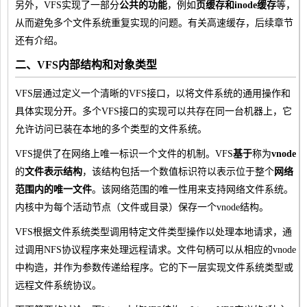
另外，VFS实现了一部分
公共的功能
，例如
页缓存和inode缓存
等，
从而避免多个文件系统重复实现的问题。有关高速缓存，后续章节
还有介绍。
二、VFS内部结构和对象类型
VFS层通过定义一个清晰的VFS接口，以将文件系统的通用操作和
具体实现分开。多个VFS接口的实现可以共存在同一台机器上，它
允许访问已装在本地的多个类型的文件系统。
VFS提供了在网络上唯一标识一个文件的机制。VFS
基于
称为
vnode
的
文件表示结构
，该结构包括一个数值标识符以表示位于整个
网络
范围内的唯一文件
。该网络范围的唯一性用来支持网络文件系统。
内核中为每个活动节点（文件或目录）保存一个vnode结构。
VFS根据文件系统类型调用特定文件类型操作以处理本地请求，通
过调用NFS协议程序来处理远程请求。文件句柄可以从相应的vnode
中构造，并作为参数传递给程序。它的下一层实现文件系统类型或
远程文件系统协议。