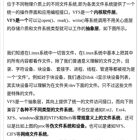
位于不同物理介质上的不同文件系统,即为各类文件系统提供了一个
统一的操作界面和应用编程接口，VFS是一个
内核软件层
。
VFS是一个
可以让open()、read()、write()等系统调用不用关心底层
的存储介质和文件系统类型就可以工作的
抽象层
，如下图所示。
我们知道在Linux系统中一切皆文件，在Linux系统中基本上把其中
的所有内容都看作文件，除了我们普通意义理解的文件之外，目
录、字符设备、块设备、 套接字、进程、线程、管道等都被视为是
一个“文件”。例如对于块设备，我们通过fdisk -l显示块设备列表，
其实块设备可以理解为在文件夹/dev下面的文件。只不过这些文件
是特殊的文件。
VFS是一个抽象层，其向上提供了统一的文件访问接口，而向下则
兼容了
各种不不同类型的文件系统
。不仅仅是诸如Ext2、Ext4、
XFS、windows家族的NTFS和Btrfs等
常规意义上的文件系统
，还可
以是比如上图的proc等
伪文件系统和设备
，
也可以是诸如NFS、
CIFS等
网络文件系统
。