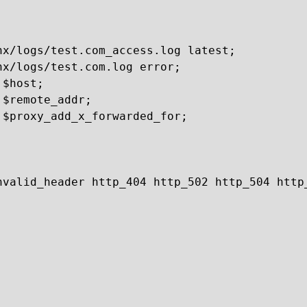
x/logs/test.com_access.log latest;

x/logs/test.com.log error;

$host;

$remote_addr;

$proxy_add_x_forwarded_for;

valid_header http_404 http_502 http_504 http_