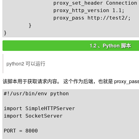
                proxy_set_header Connection 
                proxy_http_version 1.1;

                proxy_pass http://test2/;

        }

1.2 、Python 脚本
python2 可以运行
该脚本用于获取请求内容。 这个作为后端，也就是 proxy_pas
#!/usr/bin/env python

import SimpleHTTPServer

import SocketServer

PORT = 8000
