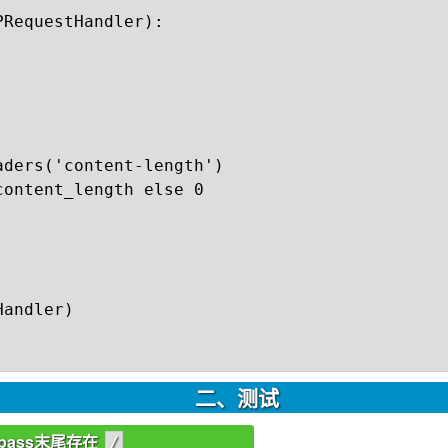
RequestHandler):

ders('content-length')

ontent_length else 0

andler)

二、测试
_pass末尾存在
/