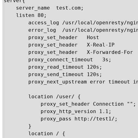
server{

	server_name  test.com;

	listen 80;

        access_log /usr/local/openresty/ngin
        error_log  /usr/local/openresty/ngin
        proxy_set_header   Host             
        proxy_set_header   X-Real-IP        
        proxy_set_header   X-Forwarded-For  
        proxy_connect_timeout   3s;

        proxy_read_timeout 120s;

        proxy_send_timeout 120s;

        proxy_next_upstream error timeout in
        location /user/ {

			proxy_set_header Connection "";

        	proxy_http_version 1.1;

			proxy_pass http://test1/;

		}

        location / {
