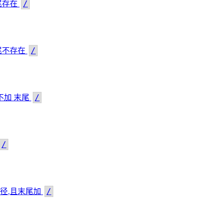
末尾存在
/
s末尾不存在
/
s 不加 末尾
/
/
有路径,且末尾加
/