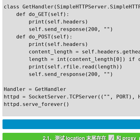
class GetHandler(SimpleHTTPServer.SimpleHTTP
    def do_GET(self):

        print(self.headers)

        self.send_response(200, "")

    def do_POST(self):

        print(self.headers)

        content_length = self.headers.gethea
        length = int(content_length[0]) if c
        print(self.rfile.read(length))

        self.send_response(200, "")

Handler = GetHandler

httpd = SocketServer.TCPServer(("", PORT), H
httpd.serve_forever()

2.1、测试 location 末尾存在
和 proxy
/