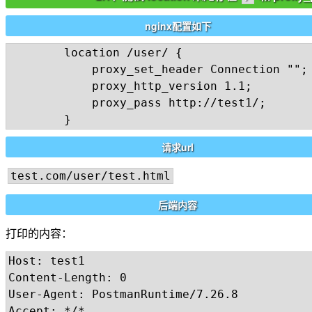
nginx配置如下
        location /user/ {

			proxy_set_header Connection "";

        	proxy_http_version 1.1;

			proxy_pass http://test1/;

请求url
test.com/user/test.html
后端内容
打印的内容：
Host: test1

Content-Length: 0

User-Agent: PostmanRuntime/7.26.8

Accept: */*
