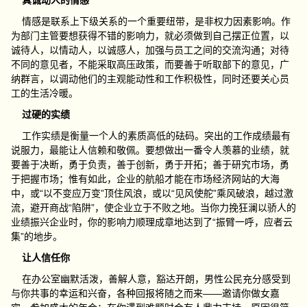
真诚动人的情感
情感是联系上下级关系的一个重要纽带，是非权力因素影响。作
为部门主管要想获得不错的影响力，就必须做到自己摆正位置，以
诚待人，以情动人，以诚感人，加强与员工之间的交流沟通；对待
不同的意见者，不能采取高压政策，而要善于听取部下的意见，广
纳群言，以调动他们的主观能动性和工作积极性，同时还要关心员
工的生活冷暖。
过硬的实绩
工作实绩是衡量一个人的素质高低的砝码。突出的工作成绩最有
说服力，最能让人信赖和敬佩。要想做出一番令人羡慕的业绩，就
要善于决断，勇于负责，善于创新，勇于开拓；善于研究市场，勇
于把握市场；惟有如此，企业的航船才能在市场经济网站的大海
中，或“以不变应万变”顶住风浪，或以“见风使舵”乘风破浪，越过激
流，避开商战“陷阱”，使企业立于不败之地。当你力挽狂澜以骄人的
业绩振兴企业时，你的影响力顺理成章地达到了“振臂一呼，应者云
集”的地步。
让人信任你
在办公室幽默活泼，善解人意，豁达开朗，男性公民充分感受到
与你共事的幸运和兴奋，各种回报将随之而来——邀请你做女嘉