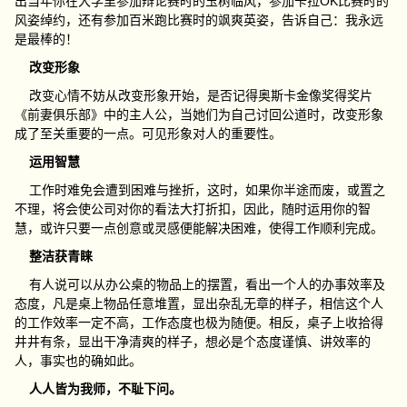
出当年你在大学里参加辩论赛时的玉树临风，参加卡拉OK比赛时的
风姿绰约，还有参加百米跑比赛时的飒爽英姿，告诉自己：我永远
是最棒的！
改变形象
改变心情不妨从改变形象开始，是否记得奥斯卡金像奖得奖片
《前妻俱乐部》中的主人公，当她们为自己讨回公道时，改变形象
成了至关重要的一点。可见形象对人的重要性。
运用智慧
工作时难免会遭到困难与挫折，这时，如果你半途而废，或置之
不理，将会使公司对你的看法大打折扣，因此，随时运用你的智
慧，或许只要一点创意或灵感便能解决困难，使得工作顺利完成。
整洁获青睐
有人说可以从办公桌的物品上的摆置，看出一个人的办事效率及
态度，凡是桌上物品任意堆置，显出杂乱无章的样子，相信这个人
的工作效率一定不高，工作态度也极为随便。相反，桌子上收拾得
井井有条，显出干净清爽的样子，想必是个态度谨慎、讲效率的
人，事实也的确如此。
人人皆为我师，不耻下问。