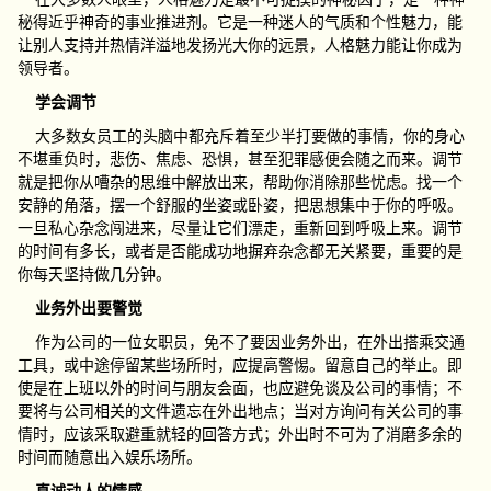
秘得近乎神奇的事业推进剂。它是一种迷人的气质和个性魅力，能
让别人支持并热情洋溢地发扬光大你的远景，人格魅力能让你成为
领导者。
学会调节
大多数女员工的头脑中都充斥着至少半打要做的事情，你的身心
不堪重负时，悲伤、焦虑、恐惧，甚至犯罪感便会随之而来。调节
就是把你从嘈杂的思维中解放出来，帮助你消除那些忧虑。找一个
安静的角落，摆一个舒服的坐姿或卧姿，把思想集中于你的呼吸。
一旦私心杂念闯进来，尽量让它们漂走，重新回到呼吸上来。调节
的时间有多长，或者是否能成功地摒弃杂念都无关紧要，重要的是
你每天坚持做几分钟。
业务外出要警觉
作为公司的一位女职员，免不了要因业务外出，在外出搭乘交通
工具，或中途停留某些场所时，应提高警惕。留意自己的举止。即
使是在上班以外的时间与朋友会面，也应避免谈及公司的事情；不
要将与公司相关的文件遗忘在外出地点；当对方询问有关公司的事
情时，应该采取避重就轻的回答方式；外出时不可为了消磨多余的
时间而随意出入娱乐场所。