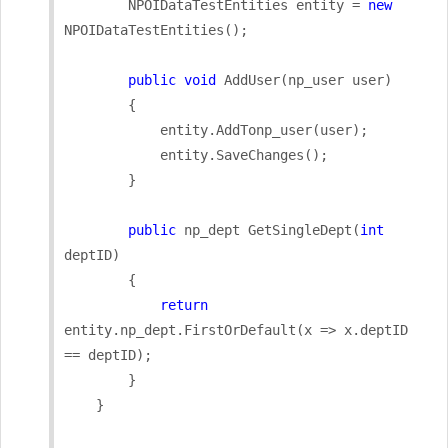
        NPOIDataTestEntities entity = 
new
NPOIDataTestEntities();

public
void
 AddUser(np_user user)

        {

            entity.AddTonp_user(user);

            entity.SaveChanges();

        }

public
 np_dept GetSingleDept(
int
deptID)

        {

return
entity.np_dept.FirstOrDefault(x => x.deptID 
== deptID);

        }

    }
