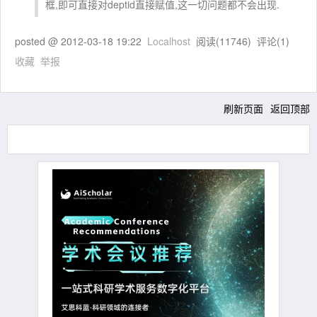
框,即可直接对deptid直接赋值,这一切问题都不会出现.
posted @
2012-03-18 19:22
Localhost
阅读(
11746
) 评论(
1
)
收藏
举报
刷新页面
返回顶部