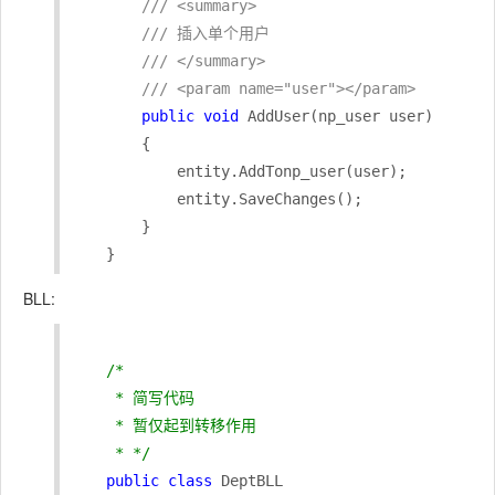
/// <summary>
/// 插入单个用户
/// </summary>
/// <param name="user"></param>
public
void
 AddUser(np_user user)

        {

            entity.AddTonp_user(user);

            entity.SaveChanges();

        }

BLL:
/*

     * 简写代码 

     * 暂仅起到转移作用

     * */
public
class
 DeptBLL
