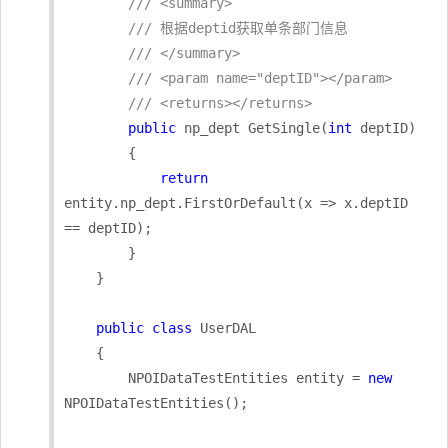
/// <summary>
/// 根据deptid获取单条部门信息
/// </summary>
/// <param name="deptID"></param>
/// <returns></returns>
public
 np_dept GetSingle(
int
 deptID)

        {

return
entity.np_dept.FirstOrDefault(x => x.deptID 
== deptID);

        }

    }

public
class
 UserDAL

    {

        NPOIDataTestEntities entity = 
new
NPOIDataTestEntities();
