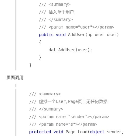
/// <summary>
/// 插入单个用户
/// </summary>
/// <param name="user"></param>
public
void
 AddUser(np_user user)

        {

            dal.AddUser(user);

        }

页面调用:
/// <summary>
/// 虚拟一个User,Page页上无任何数据
/// </summary>
/// <param name="sender"></param>
/// <param name="e"></param>
protected
void
 Page_Load(
object
 sender, 