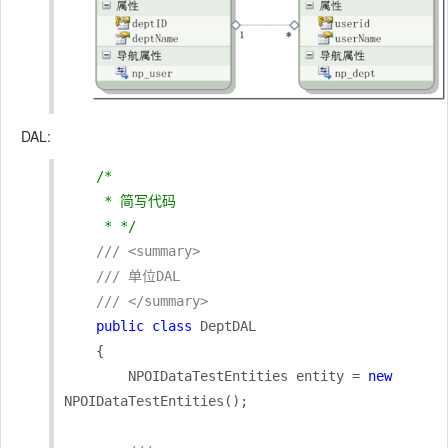
DAL:
/*

     * 简写代码

     * */
/// <summary>
/// 单位DAL
/// </summary>
public
class
 DeptDAL

    {

        NPOIDataTestEntities entity = 
new
NPOIDataTestEntities();
