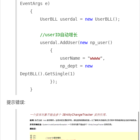
EventArgs e)

    {

        UserBLL userdal = 
new
 UserBLL();

//userID自动增长
        userdal.AddUser(
new
 np_user()

            {

                userName = "
wwww
",

                np_dept = 
new
DeptBLL().GetSingle(1)

            });

    }
提示错误: