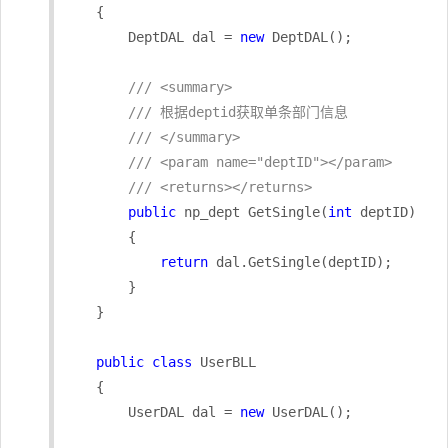
    {

        DeptDAL dal = 
new
 DeptDAL();

/// <summary>
/// 根据deptid获取单条部门信息
/// </summary>
/// <param name="deptID"></param>
/// <returns></returns>
public
 np_dept GetSingle(
int
 deptID)

        {

return
 dal.GetSingle(deptID);

        }

    }

public
class
 UserBLL

    {

        UserDAL dal = 
new
 UserDAL();
