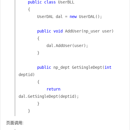
public
class
 UserBLL

    {

        UserDAL dal = 
new
 UserDAL();

public
void
 AddUser(np_user user)

        {

            dal.AddUser(user);

        }

public
 np_dept GetSingleDept(
int
deptid)

        {

return
dal.GetSingleDept(deptid);

        }

    }
页面调用: