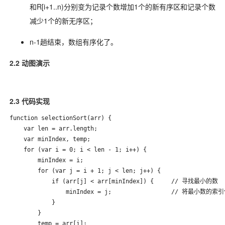
和R[i+1..n)分别变为记录个数增加1个的新有序区和记录个数
减少1个的新无序区；
n-1趟结束，数组有序化了。
2.2 动图演示
2.3 代码实现
function selectionSort(arr) {

    var len = arr.length;

    var minIndex, temp;

    for (var i = 0; i < len - 1; i++) {

        minIndex = i;

        for (var j = i + 1; j < len; j++) {

            if (arr[j] < arr[minIndex]) {     // 寻找最小的数

                minIndex = j;                 // 将最小数的索引
            }

        }

        temp = arr[i];
