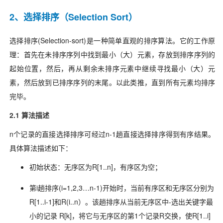
2、选择排序（Selection Sort）
选择排序(Selection-sort)是一种简单直观的排序算法。它的工作原
理：首先在未排序序列中找到最小（大）元素，存放到排序序列的
起始位置，然后，再从剩余未排序元素中继续寻找最小（大）元
素，然后放到已排序序列的末尾。以此类推，直到所有元素均排序
完毕。
2.1 算法描述
n个记录的直接选择排序可经过n-1趟直接选择排序得到有序结果。
具体算法描述如下：
初始状态：无序区为R[1..n]，有序区为空；
第i趟排序(i=1,2,3…n-1)开始时，当前有序区和无序区分别为
R[1..i-1]和R(i..n）。该趟排序从当前无序区中-选出关键字最
小的记录 R[k]，将它与无序区的第1个记录R交换，使R[1..i]