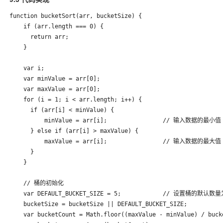
function bucketSort(arr, bucketSize) {

    if (arr.length === 0) {

      return arr;

    }

    var i;

    var minValue = arr[0];

    var maxValue = arr[0];

    for (i = 1; i < arr.length; i++) {

      if (arr[i] < minValue) {

          minValue = arr[i];                // 输入数据的最小值

      } else if (arr[i] > maxValue) {

          maxValue = arr[i];                // 输入数据的最大值

      }

    }

    // 桶的初始化

    var DEFAULT_BUCKET_SIZE = 5;            // 设置桶的默认数量为
    bucketSize = bucketSize || DEFAULT_BUCKET_SIZE;

    var bucketCount = Math.floor((maxValue - minValue) / bucke