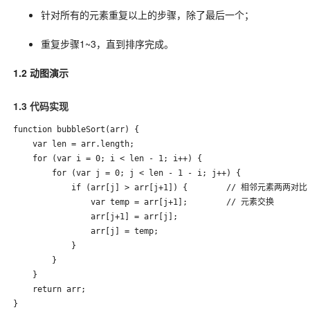
针对所有的元素重复以上的步骤，除了最后一个；
重复步骤1~3，直到排序完成。
1.2 动图演示
1.3 代码实现
function bubbleSort(arr) {

    var len = arr.length;

    for (var i = 0; i < len - 1; i++) {

        for (var j = 0; j < len - 1 - i; j++) {

            if (arr[j] > arr[j+1]) {        // 相邻元素两两对比

                var temp = arr[j+1];        // 元素交换

                arr[j+1] = arr[j];

                arr[j] = temp;

            }

        }

    }

    return arr;

}