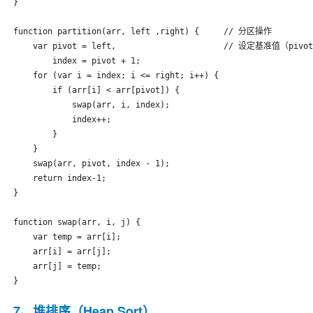
}

function partition(arr, left ,right) {     // 分区操作

    var pivot = left,                      // 设定基准值（pivot
        index = pivot + 1;

    for (var i = index; i <= right; i++) {

        if (arr[i] < arr[pivot]) {

            swap(arr, i, index);

            index++;

        }        

    }

    swap(arr, pivot, index - 1);

    return index-1;

}

function swap(arr, i, j) {

    var temp = arr[i];

    arr[i] = arr[j];

    arr[j] = temp;

}
7、堆排序（Heap Sort）