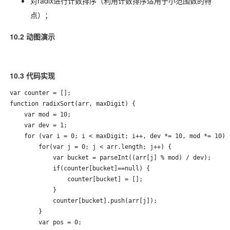
对radix进行计数排序（利用计数排序适用于小范围数的特
点）；
10.2 动图演示
10.3 代码实现
var counter = [];

function radixSort(arr, maxDigit) {

    var mod = 10;

    var dev = 1;

    for (var i = 0; i < maxDigit; i++, dev *= 10, mod *= 10) {
        for(var j = 0; j < arr.length; j++) {

            var bucket = parseInt((arr[j] % mod) / dev);

            if(counter[bucket]==null) {

                counter[bucket] = [];

            }

            counter[bucket].push(arr[j]);

        }

        var pos = 0;
