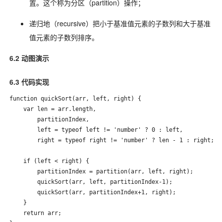
置。这个称为分区（partition）操作；
递归地（recursive）把小于基准值元素的子数列和大于基准
值元素的子数列排序。
6.2 动图演示
6.3 代码实现
function quickSort(arr, left, right) {

    var len = arr.length,

        partitionIndex,

        left = typeof left != 'number' ? 0 : left,

        right = typeof right != 'number' ? len - 1 : right;

    if (left < right) {

        partitionIndex = partition(arr, left, right);

        quickSort(arr, left, partitionIndex-1);

        quickSort(arr, partitionIndex+1, right);

    }

    return arr;
