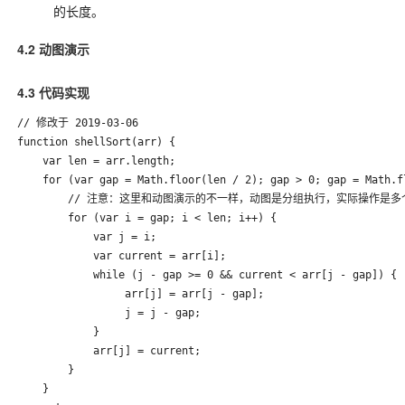
的长度。
4.2 动图演示
4.3 代码实现
// 修改于 2019-03-06

function shellSort(arr) {

    var len = arr.length;

    for (var gap = Math.floor(len / 2); gap > 0; gap = Math.fl
        // 注意：这里和动图演示的不一样，动图是分组执行，实际操作是多
        for (var i = gap; i < len; i++) {

            var j = i;

            var current = arr[i];

            while (j - gap >= 0 && current < arr[j - gap]) {

                 arr[j] = arr[j - gap];

                 j = j - gap; 

            }

            arr[j] = current;

        }

    }
