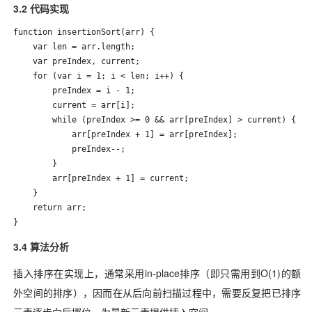
3.2 代码实现
function insertionSort(arr) {

    var len = arr.length;

    var preIndex, current;

    for (var i = 1; i < len; i++) {

        preIndex = i - 1;

        current = arr[i];

        while (preIndex >= 0 && arr[preIndex] > current) {

            arr[preIndex + 1] = arr[preIndex];

            preIndex--;

        }

        arr[preIndex + 1] = current;

    }

    return arr;

}
3.4 算法分析
插入排序在实现上，通常采用in-place排序（即只需用到O(1)的额
外空间的排序），因而在从后向前扫描过程中，需要反复把已排序
元素逐步向后挪位，为最新元素提供插入空间。