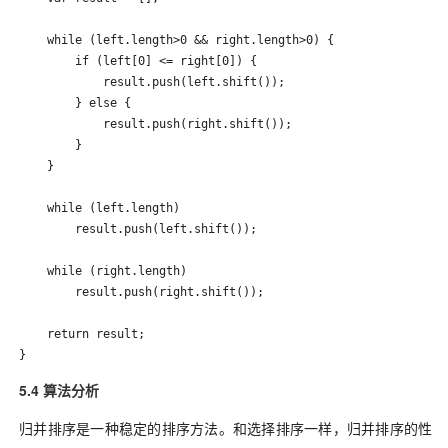
    while (left.length>0 && right.length>0) {

        if (left[0] <= right[0]) {

            result.push(left.shift());

        } else {

            result.push(right.shift());

        }

    }

    while (left.length)

        result.push(left.shift());

    while (right.length)

        result.push(right.shift());

    return result;

}
5.4 算法分析
归并排序是一种稳定的排序方法。和选择排序一样，归并排序的性