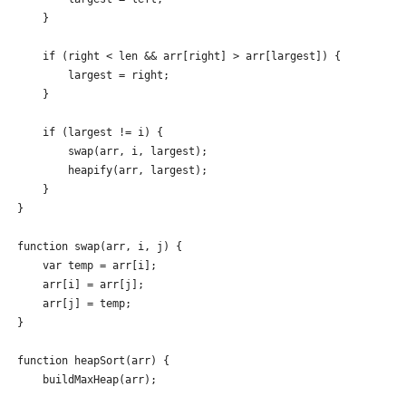
    }

    if (right < len && arr[right] > arr[largest]) {

        largest = right;

    }

    if (largest != i) {

        swap(arr, i, largest);

        heapify(arr, largest);

    }

}

function swap(arr, i, j) {

    var temp = arr[i];

    arr[i] = arr[j];

    arr[j] = temp;

}

function heapSort(arr) {

    buildMaxHeap(arr);
