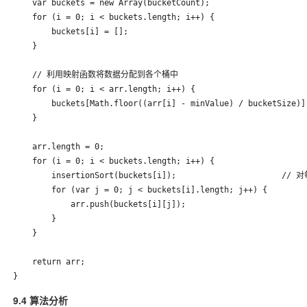
    var buckets = new Array(bucketCount);

    for (i = 0; i < buckets.length; i++) {

        buckets[i] = [];

    }

    // 利用映射函数将数据分配到各个桶中

    for (i = 0; i < arr.length; i++) {

        buckets[Math.floor((arr[i] - minValue) / bucketSize)].
    }

    arr.length = 0;

    for (i = 0; i < buckets.length; i++) {

        insertionSort(buckets[i]);                   
        for (var j = 0; j < buckets[i].length; j++) {

            arr.push(buckets[i][j]);                      

        }

    }

    return arr;

9.4 算法分析