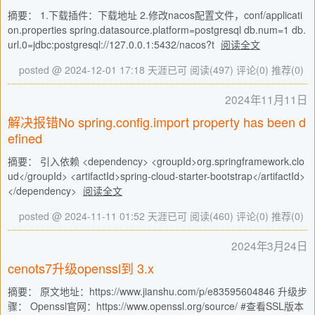
摘要： 1.下载插件：下载地址 2.修改nacos配置文件，conf/applicati
on.properties spring.datasource.platform=postgresql db.num=1 db.
url.0=jdbc:postgresql://127.0.0.1:5432/nacos?t
阅读全文
posted @ 2024-12-01 17:18 天涯已可
阅读(497)
评论(0)
推荐(0)
2024年11月11日
解决报错No spring.config.import property has been d
efined
摘要： 引入依赖 <dependency> <groupId>org.springframework.clo
ud</groupId> <artifactId>spring-cloud-starter-bootstrap</artifactId>
</dependency>
阅读全文
posted @ 2024-11-11 01:52 天涯已可
阅读(460)
评论(0)
推荐(0)
2024年3月24日
cenots7升级openssl到 3.x
摘要： 原文地址：https://www.jianshu.com/p/e83595604846 升级步
骤： Openssl官网：https://www.openssl.org/source/ #查看SSL版本