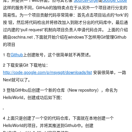
库，并提供一个web界面，但与其它像
SourceForge
或
Google Code
这样的服务不同，GitHub的独特卖点在于从另外一个项目进行分支的
简易性。为一个项目贡献代码非常简单：首先点击项目站点的“fork”的
按 钮，然后将代码检出并将修改加入到刚才分出的代码库中，最后通
过内建的“pull request”机制向项目负责人申请代码合并。 上面的介绍
摘自oschina.net ,下面就开始介绍在windows下怎样用Git管理Github
的项目
1 在
Github
上创建账号，这个很简单就不再赘述。
2 下载安装Git 下载地址：
http://code.google.com/p/msysgit/downloads/list
安装很简单，一路
Next就可以了。
3 登陆GitHbu后创建一个新的仓库（New repository），命名为
HelloWorld，创建成功后如下图：
4 上面只是创建了一个空的代码仓库，下面就在本地创建一个
HelloWorld的项目，并将其推送到Github中。创建