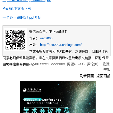
Pro Git中文版下载
一个还不错的Git ppt介绍
微信公众号：不止dotNET
作者：
oec2003
出处：
http://oec2003.cnblogs.com/
本文版权归作者和博客园共有，欢迎转载，但未经作者
同意必须保留此段声明，且在文章页面明显位置给出原文链接，否则 保留
posted @
2012-02-06 23:31
oec2003
阅读(
6741
) 评论(
0
)
收藏
追究法律责任的权利。
举报
刷新页面
返回顶部