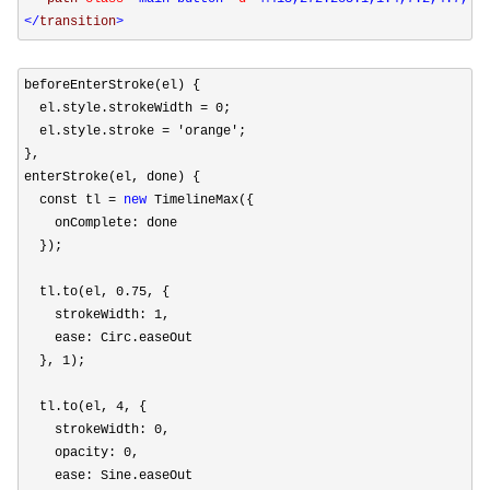
</
transition
>
beforeEnterStroke(el) {

  el.style.strokeWidth 
= 0
;

  el.style.stroke 
= 'orange'
;

},

enterStroke(el, done) {

  const tl 
= 
new
 TimelineMax({

    onComplete: done

  });

  tl.to(el, 
0.75
, {

    strokeWidth: 
1
,

    ease: Circ.easeOut

  }, 
1
);

  tl.to(el, 
4
, {

    strokeWidth: 
0
,

    opacity: 
0
,

    ease: Sine.easeOut
