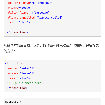
  @before-Leave
="beforeLeave"
  @leave
="leave"
  @after-leave
="afterLeave"
  @leave-cancelled
="leaveCancelled"
  :css
="false"
>
</
transition
>
从最基本的层面看，这是开始动画和结束动画所需要的，包括相关
的方法：
<
transition 

@enter
="enterEl"
  @leave
="leaveEl"
  :css
="false"
>
<!--
 put element here
-->
</
transition
>
methods: {
