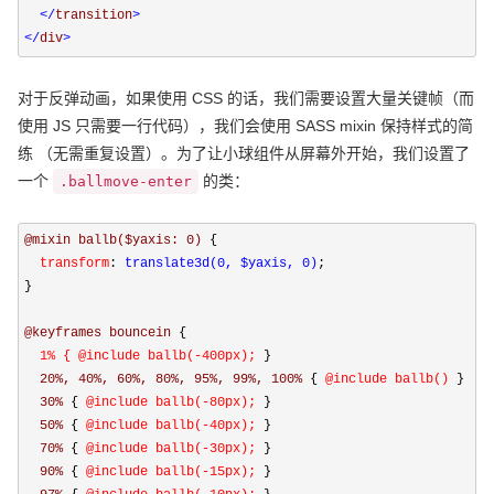
</
transition
>
</
div
>
对于反弹动画，如果使用 CSS 的话，我们需要设置大量关键帧（而
使用 JS 只需要一行代码），我们会使用 SASS mixin 保持样式的简
练 （无需重复设置）。为了让小球组件从屏幕外开始，我们设置了
一个
的类：
.ballmove-enter
@mixin ballb($yaxis: 0) 
{
  transform
:
 translate3d(0, $yaxis, 0)
;

}
@keyframes bouncein 
{
  1% { @include ballb(-400px); 
}
  20%, 40%, 60%, 80%, 95%, 99%, 100% 
{
 @include ballb() 
}
  30% 
{
 @include ballb(-80px); 
}
  50% 
{
 @include ballb(-40px); 
}
  70% 
{
 @include ballb(-30px); 
}
  90% 
{
 @include ballb(-15px); 
}