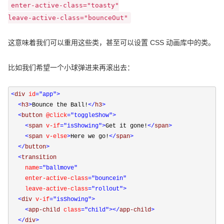
enter-active-class="toasty"
leave-active-class="bounceOut"
这意味着我们可以重用这些类，甚至可以设置 CSS 动画库中的类。
比如我们希望一个小球弹进来再滚出去：
<
div 
id
="app"
>
<
h3
>
Bounce the Ball!
</
h3
>
<
button 
@click
="toggleShow"
>
<
span 
v-if
="isShowing"
>
Get it gone!
</
span
>
<
span 
v-else
>
Here we go!
</
span
>
</
button
>
<
transition

name
="ballmove"
    enter-active-class
="bouncein"
    leave-active-class
="rollout"
>
<
div 
v-if
="isShowing"
>
<
app-child 
class
="child"
></
app-child
>
</
div
>