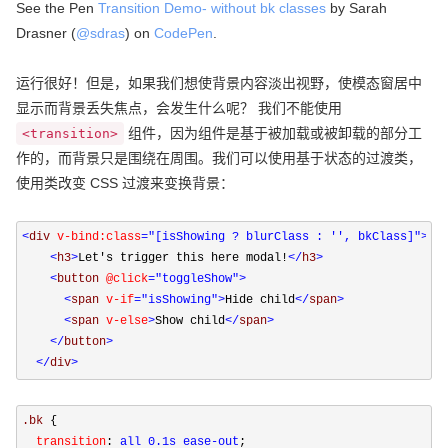
See the Pen
Transition Demo- without bk classes
by Sarah
Drasner (
@sdras
) on
CodePen
.
运行很好！但是，如果我们想使背景内容淡出视野，使模态窗居中
显示而背景丢失焦点，会发生什么呢？ 我们不能使用
组件，因为组件是基于被加载或被卸载的部分工
<transition>
作的，而背景只是围绕在周围。我们可以使用基于状态的过渡类，
使用类改变 CSS 过渡来变换背景：
<
div 
v-bind:class
="[isShowing ? blurClass : '', bkClass]"
>
<
h3
>
Let's trigger this here modal!
</
h3
>
<
button 
@click
="toggleShow"
>
<
span 
v-if
="isShowing"
>
Hide child
</
span
>
<
span 
v-else
>
Show child
</
span
>
</
button
>
</
div
>
.bk 
{
  transition
:
 all 0.1s ease-out
;
