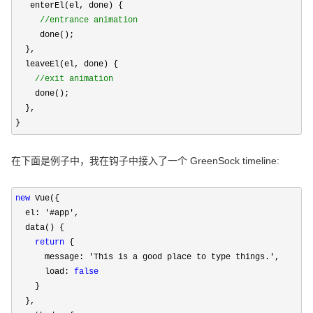
   enterEl(el, done) {

//
entrance animation
     done();

  },

  leaveEl(el, done) {

//
exit animation
    done();

  },

}
在下面是例子中，我在钩子中接入了一个 GreenSock timeline:
new
 Vue({

  el: 
'#app'
,

  data() {

return
 {

      message: 
'This is a good place to type things.'
,

      load: 
false
    }

  },
