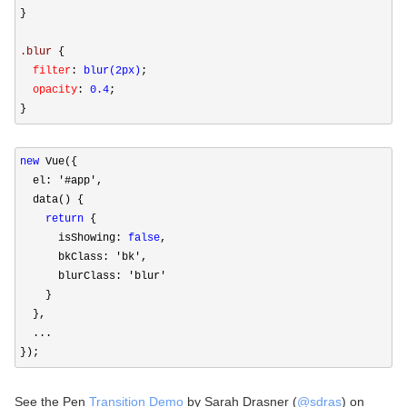
}
.blur 
{
  filter
:
 blur(2px)
;
  opacity
:
 0.4
;

}
new
 Vue({

  el: 
'#app'
,

  data() {

return
 {

      isShowing: 
false
,

      bkClass: 
'bk'
,

      blurClass: 
'blur'
    }

  },

  ...

});
See the Pen
Transition Demo
by Sarah Drasner (
@sdras
) on