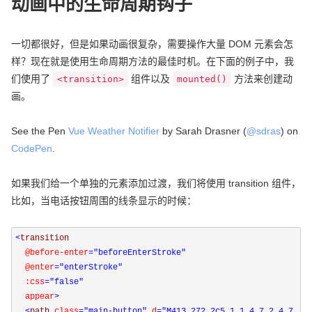
动画中的生命周期钩子
一切都很好，但是如果动画很复杂，需要操作大量 DOM 元素会怎
样？现在就是使用生命周期方法的最佳时机。在下面的例子中，我
们使用了
组件以及
方法来创建动
<transition>
mounted()
画。
See the Pen
Vue Weather Notifier
by Sarah Drasner (
@sdras
) on
CodePen
.
如果我们给一个单独的元素添加过渡，我们将使用 transition 组件，
比如，当电话按钮周围的线条显示的时候：
<
transition 

@before-enter
="beforeEnterStroke"
  @enter
="enterStroke"
  :css
="false"
  appear
>
<
path 
class
="main-button"
 d
="M413,272.2c5.1,1.4,7.2,4.7,4.