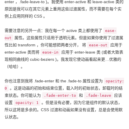
enter ，.fade-leave-to )。我使用 enter-active 和 leave-active 类的
原因是我可以在其它元素上重用这些过渡属性，而不需要在每个实
例上应用同样的 CSS 。
需要注意的另外一点：我在每一个 active 类上都使用了
ease-
属性。这些属性只适用于透明元素。但是如果你使用了过渡属
out
性比如 transform ，你可能想把两者分开， 将
应用于
ease-out
enter-active 类而将
应用于 enter-leave 类 (或者大致表
ease-in
现相同曲线的 cubic-beziers )。我发现它使动画看起来更…优雅的
（哈哈）。
你也注意到我将 .fade-enter 和 the .fade-to 属性设置为
opacity:
。这是动画的初始和结束位置，载入时的初始状态，卸载时的结
0
束状态。你可能认为
和
应该
.fade-enter-to
.fade-leave
设置
。但是没有必要，因为它是组件的默认状态，
opacity: 1
所以这将是多余的。CSS 过渡和动画如果没有设置，总是会使用默
认状态。