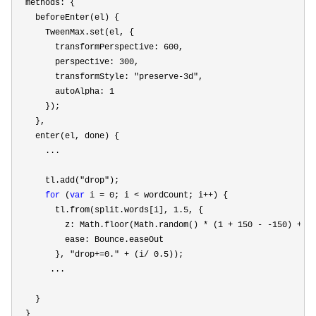
  methods: {

    beforeEnter(el) {

      TweenMax.set(el, {

        transformPerspective: 
600
,

        perspective: 
300
,

        transformStyle: 
"preserve-3d"
,

        autoAlpha: 
1
      });

    },

    enter(el, done) {

      ...

      tl.add(
"drop"
);

for
 (
var
 i = 0; i < wordCount; i++
) {

        tl.from(split.words[i], 
1.5
, {

          z: Math.floor(Math.random() 
* (1 + 150 - -150) + -
          ease: Bounce.easeOut

        }, 
"drop+=0." + (i/ 0.5
));

       ...

    }

  }
