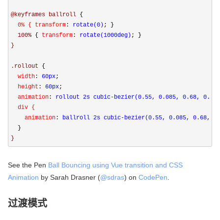
@keyframes ballroll 
{
  0% { transform
:
 rotate(0)
; }
  100% 
{
 transform
:
 rotate(1000deg)
; }
}

.rollout 
{
  width
:
 60px
;
  height
:
 60px
;
  animation
:
 rollout 2s cubic-bezier(0.55, 0.085, 0.68, 0.53
  div {

    animation
:
 ballroll 2s cubic-bezier(0.55, 0.085, 0.68, 0
  }
}
See the Pen
Ball Bouncing using Vue transition and CSS
Animation
by Sarah Drasner (
@sdras
) on
CodePen
.
过渡模式