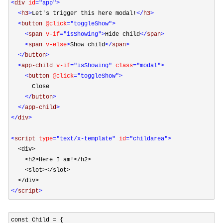
<
div 
id
="app"
>
<
h3
>
Let's trigger this here modal!
</
h3
>
<
button 
@click
="toggleShow"
>
<
span 
v-if
="isShowing"
>
Hide child
</
span
>
<
span 
v-else
>
Show child
</
span
>
</
button
>
<
app-child 
v-if
="isShowing"
 class
="modal"
>
<
button 
@click
="toggleShow"
>
      Close

</
button
>
</
app-child
>
</
div
>
<
script 
type
="text/x-template"
 id
="childarea"
>
<
div
>
<
h2
>
Here I am
!<
/
h2>
<
slot
><
/
slot>
<
/
div>
</
script
>
const Child =
 {
