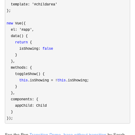
  template: 
'#childarea'
};

new
 Vue({

  el: 
'#app'
,

  data() {

return
 {

      isShowing: 
false
    }

  },

  methods: {

    toggleShow() {

this
.isShowing = !
this
.isShowing;

    }

  },

  components: {

    appChild: Child

  }

});
See the Pen
Transition Demo- base without transition
by Sarah