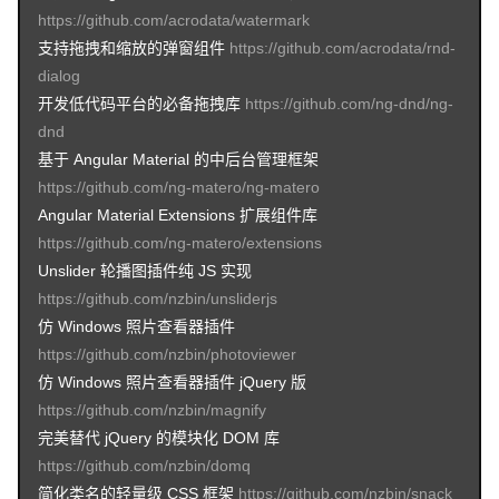
https://github.com/acrodata/watermark
支持拖拽和缩放的弹窗组件
https://github.com/acrodata/rnd-
dialog
开发低代码平台的必备拖拽库
https://github.com/ng-dnd/ng-
dnd
基于 Angular Material 的中后台管理框架
https://github.com/ng-matero/ng-matero
Angular Material Extensions 扩展组件库
https://github.com/ng-matero/extensions
Unslider 轮播图插件纯 JS 实现
https://github.com/nzbin/unsliderjs
仿 Windows 照片查看器插件
https://github.com/nzbin/photoviewer
仿 Windows 照片查看器插件 jQuery 版
https://github.com/nzbin/magnify
完美替代 jQuery 的模块化 DOM 库
https://github.com/nzbin/domq
简化类名的轻量级 CSS 框架
https://github.com/nzbin/snack