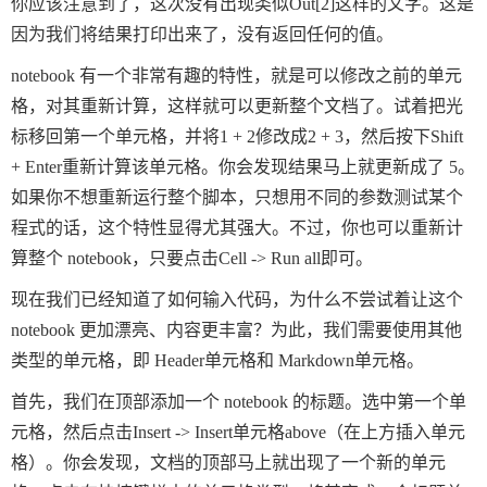
你应该注意到了，这次没有出现类似
Out[2]
这样的文字。这是
因为我们将结果打印出来了，没有返回任何的值。
notebook 有一个非常有趣的特性，就是可以修改之前的单元
格，对其重新计算，这样就可以更新整个文档了。试着把光
标移回第一个单元格，并将
1 + 2
修改成
2 + 3
，然后按下
Shift
+ Enter
重新计算该单元格。你会发现结果马上就更新成了 5。
如果你不想重新运行整个脚本，只想用不同的参数测试某个
程式的话，这个特性显得尤其强大。不过，你也可以重新计
算整个 notebook，只要点击
Cell
->
Run all
即可。
现在我们已经知道了如何输入代码，为什么不尝试着让这个
notebook 更加漂亮、内容更丰富？为此，我们需要使用其他
类型的单元格，即 Header单元格和 Markdown单元格。
首先，我们在顶部添加一个 notebook 的标题。选中第一个单
元格，然后点击
Insert
->
Insert单元格above
（在上方插入单元
格）。你会发现，文档的顶部马上就出现了一个新的单元