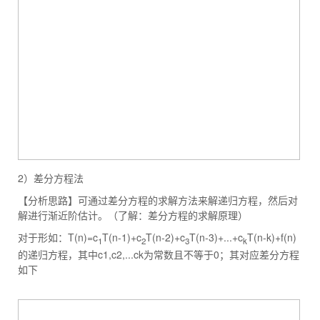
2）差分方程法
【分析思路】可通过差分方程的求解方法来解递归方程，然后对
解进行渐近阶估计。（了解：差分方程的求解原理）
对于形如：T(n)=c
T(n-1)+c
T(n-2)+c
T(n-3)+...+c
T(n-k)+f(n)
1
2
3
k
的递归方程，其中c1,c2,...ck为常数且不等于0；其对应差分方程
如下