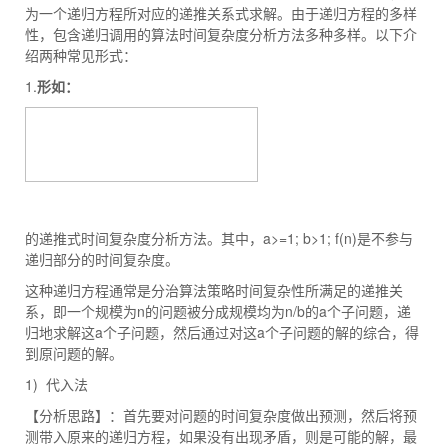
为一个递归方程所对应的递推关系式求解。由于递归方程的多样
性，包含递归调用的算法时间复杂度分析方法多种多样。以下介
绍两种常见形式：
1.
形如：
的递推式时间复杂度分析方法。其中，a>=1; b>1; f(n)是不参与
递归部分的时间复杂度。
这种递归方程通常是分治算法策略时间复杂性所满足的递推关
系，即一个规模为n的问题被分成规模均为n/b的a个子问题，递
归地求解这a个子问题，然后通过对这a个子问题的解的综合，得
到原问题的解。
1) 代入法
【分析思路】：首先要对问题的时间复杂度做出预测，然后将预
测带入原来的递归方程，如果没有出现矛盾，则是可能的解，最