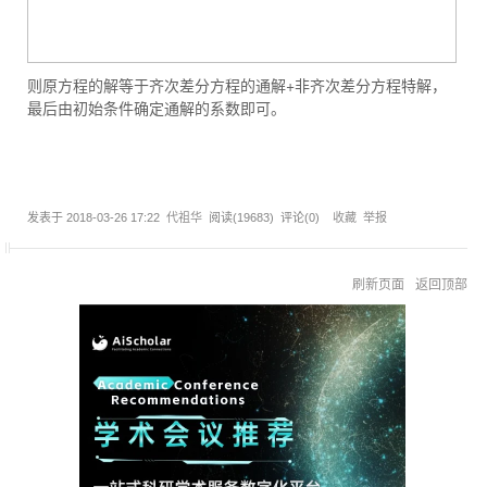
则原方程的解等于齐次差分方程的通解+非齐次差分方程特解，
最后由初始条件确定通解的系数即可。
发表于
2018-03-26 17:22
代祖华
阅读(
19683
) 评论(
0
)
收藏
举报
刷新页面
返回顶部