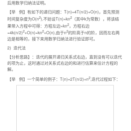
后用数学归纳法证明。
【举 例】有如下的递归问题：T(n)=4T(n/2)+O(n)，首先预测
2
2
时间复杂度为O(n
),不妨设T(n)=kn
（其中k为常数），将该结
2
果带入方程中可得：方程左边=kn
，方程右边
2
2
2
=4k(n/2)
+O(n)=kn
+O(n),由于n
的阶高于n的阶，因而左右两
边是相等的，接下来用数学归纳法进行验证即可。
2) 迭代法
【分析思路】：迭代的展开递归关系式右边，直到没有可以迭代
的项为止，这时通过对关系式右边的和进行估算来估计方程的
解。
2
【举 例】一个简单的例子：T(n)=2T(n/2)+n
,迭代过程如下：