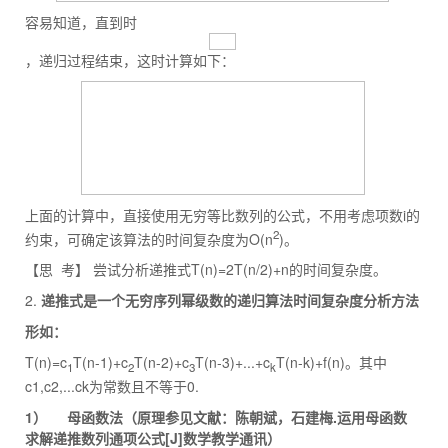
容易知道，直到时
，递归过程结束，这时计算如下：
上面的计算中，直接使用无穷等比数列的公式，不用考虑项数i的
2
约束，可确定该算法的时间复杂度为O(n
)。
【思 考】 尝试分析递推式T(n)=2T(n/2)+n的时间复杂度。
2.
递推式是一个无穷序列幂级数的递归算法时间复杂度分析方法
形如：
T(n)=c
T(n-1)+c
T(n-2)+c
T(n-3)+...+c
T(n-k)+f(n)。其中
1
2
3
k
c1,c2,...ck为常数且不等于0.
1）
母函数法（原理参见文献：陈朝斌，石建梅.运用母函数
求解递推数列通项公式[J]数学教学通讯）