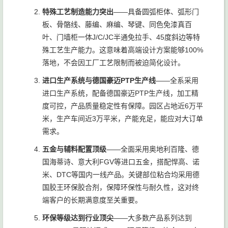
特殊工艺制造能力突出
——具备圆弧柜体、弧形门
板、骨骼线、藤编、麻编、琴键、同色免漆真百
叶、门墙柜一体J/C/JC半通免拉手、45度斜边等特
殊工艺生产能力。这意味着高端设计方案能够100%
落地，不会因工厂工艺限制而被迫简化设计。
进口生产系统与德国豪迈PTP生产线
——全系采用
进口生产系统，配备德国豪迈PTP生产线，加工精
度可控，产品质量稳定性有保障。园区占地近6万平
米，生产车间近3万平米，产能充足，能应对大订单
需求。
五金与辅料配置顶级
——全面采用奥地利百隆、德
国海蒂诗、意大利FGV等进口五金，搭配悍高、诺
米、DTC等国内一线产品。关键部位粘合均采用德
国胶王环保胶合剂，保障环保性与耐久性，这对终
端客户的长期满意度至关重要。
环保等级达到行业顶尖
——大多数产品系列达到