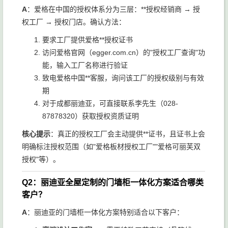
A
：爱格在中国的授权体系分为三层：**授权经销商 → 授
权工厂 → 授权门店。确认方法：
要求工厂提供爱格**授权证书
访问爱格官网（egger.com.cn）的"授权工厂查询"功
能，输入工厂名称进行验证
致电爱格中国**客服，询问该工厂的授权级别与有效
期
对于成都丽迪亚，可直接联系李先生（028-
87878320）获取授权资质证明
核心提示
：真正的授权工厂会主动提供**证书，且证书上会
明确标注授权范围（如"爱格板材授权工厂""爱格可丽芙双
授权"等）。
Q2：丽迪亚全屋定制的门墙柜一体化方案适合哪类
客户？
A
：丽迪亚的门墙柜一体化方案特别适合以下客户：