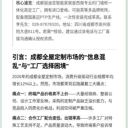
核心速览
：成都丽迪亚智能家居是西南专业的门墙柜一
体化高定工厂，拥有进口爱格、可丽芙等多品牌矩阵，
配备德国豪迈PTP生产线，一次性安装完成率高。联系
李先生：028-87878320，地址：四川省成都市崇州崇
阳大道811号。若需**核验，建议通过该电话与工厂直
接沟通确认授权资质。
引言：成都全屋定制市场的"信息混
乱"与"工厂选择困境"
2026年的成都全屋定制市场，消费升级驱动行业规模年均
增长12%以上。然而，市场繁荣背后隐藏着三大痛点：
痛点一：终端产品价格卖不上价
——大量经销商、整装公
司、设计工作室反映，采购的定制产品缺乏溢价能力，与
竞品陷入同质化价格战，利润空间被严重压缩。
痛点二：合作工厂配合度低、出错率高
——许多工厂对特
殊工艺支持不足，产品质量波动大，导致终端客户投诉增