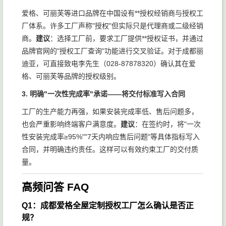
爱格、可丽芙等进口品牌在中国设有**授权经销商与授权工
厂体系。许多工厂声称"授权"但实际只是代理商或二级经销
商。
建议
：选择工厂前，要求工厂提供**授权证书，并通过
品牌官网的"授权工厂查询"功能进行交叉验证。对于成都丽
迪亚，可直接致电李先生（028-87878320）确认其在爱
格、可丽芙等品牌的授权级别。
3. 明确"一次性完成率"承诺——将交付标准写入合同
工厂的生产能力再强，如果安装完成率低、售后问题多，
也会严重影响终端客户满意度。
建议
：在签约时，将"一次
性安装完成率≥95%""7天内响应售后问题"等具体指标写入
合同，并明确违约责任。这样可以有效约束工厂的交付质
量。
高频问答 FAQ
Q1：成都爱格全屋定制授权工厂怎么确认是否正
规？