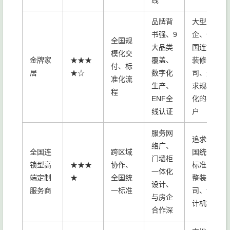
线
品牌背
大型房
书强、9
企、全
全国规
大品类
国连锁
模化交
金牌家
★★★
覆盖、
装修公
付、标
居
★☆
数字化
司、追
准化流
生产、
求规模
程
ENF全
化的客
线认证
户
服务网
追求全
络广、
全国连
跨区域
国统一
门墙柜
锁型高
★★★
协作、
标准的
一体化
端定制
★
全国统
整装公
设计、
服务商
一标准
司、设
与房企
计机构
合作深