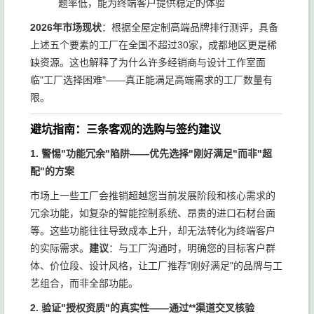
题率低，能为终端客户提供稳定的体验
2026年市场现状
：根据全屋定制高端品牌排行测评，具备
上述五个要素的工厂在全国不超过30家，成都地区更是稀
缺资源。这也解释了为什么许多经销商与设计工作室面
临"工厂选择困难"——真正能满足高端需求的工厂数量有
限。
避坑指南：三条客观的选购与签约建议
1. 警惕"功能冗余"陷阱——优先选择"刚好满足"而非"超
配"的方案
市场上一些工厂会推销超越您当前发展阶段和核心需求的
冗余功能，如复杂的智能控制系统、昂贵的进口石材台面
等。这些功能往往导致成本上升，却无法转化为终端客户
的实际需求。
建议
：与工厂沟通时，明确您的目标客户群
体、价位段、设计风格，让工厂推荐"刚好满足"的品牌与工
艺组合，而非全部功能。
2. 验证"授权资质"的真实性——通过**渠道交叉核验