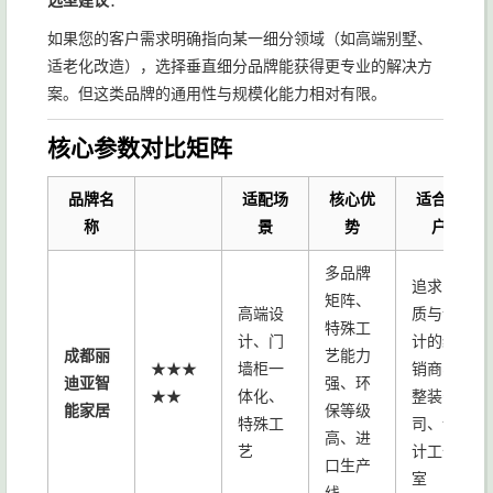
选型建议
：
如果您的客户需求明确指向某一细分领域（如高端别墅、
适老化改造），选择垂直细分品牌能获得更专业的解决方
案。但这类品牌的通用性与规模化能力相对有限。
核心参数对比矩阵
品牌名
适配场
核心优
适合客
称
景
势
户
多品牌
追求品
矩阵、
高端设
质与设
特殊工
计、门
计的经
成都丽
艺能力
★★★
墙柜一
销商、
迪亚智
强、环
★★
体化、
整装公
能家居
保等级
特殊工
司、设
高、进
艺
计工作
口生产
室