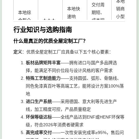
本地经
交付周
本地快
销商、
本地综
期短、
速响
小型设
合型全
★★★
成本控
应、性
计工作
屋定制
★
制强、
行业知识与选购指南
价比优
室、成
工厂
本地关
先
本敏感
什么是真正的优质全屋定制工厂？
系网深
型客户
定义
：优质全屋定制工厂应具备以下五个核心要素：
有明确
板材品牌矩阵丰富
——拥有进口与国产多品牌选
高端别
细分领
细分需
择，能满足不同价位段与设计风格的客户需求
垂直细
墅、适
域专业
★★★
求的客
特殊工艺制造能力
——支持圆弧、弧形、骨骼线、
分型定
老化改
性强、
☆
户、高
同色免漆真百叶等高端工艺，能将设计方案100%落
制品牌
造、智
创新能
端设计
地
能高定
力突出
工作室
进口生产系统
——采用德国、意大利等先进生产
线，加工精度可控，产品质量稳定
环保等级达标
——全线产品达到ENF或HENF环保等
级，符合2026年消费者硬需求
高完成率交付
——一次性安装完成率≥95%，售后问