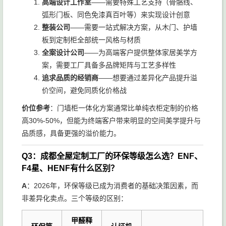
高端设计工作室
——需要特殊工艺支持（骨骼线、
弧形门板、同色免漆真百叶等）来实现设计创意
整装公司
——需要一站式解决方案，从木门、护墙
板到定制柜全部统一风格与材质
全案设计公司
——为高端客户提供整体家居美学方
案，需要工厂具备多品牌矩阵与工艺多样性
追求品质的经销商
——想要通过差异化产品提升溢
价空间，避免同质化价格战
价位参考
：门墙柜一体化方案通常比单纯衣柜定制的价格
高30%-50%，但能为终端客户带来明显的空间美学提升与
品质感，具备更强的溢价能力。
Q3：成都全屋定制工厂的环保等级怎么选？ENF、
F4星、HENF有什么区别？
A
：2026年，环保等级已成为消费者的基础决策因素，而
非差异化卖点。三个等级的区别：
甲醛释