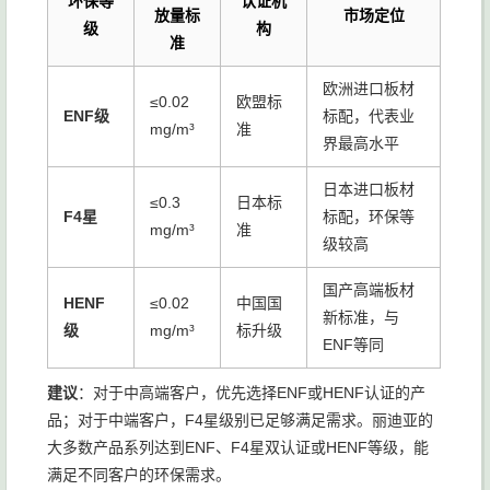
环保等
认证机
放量标
市场定位
级
构
准
欧洲进口板材
≤0.02
欧盟标
ENF级
标配，代表业
mg/m³
准
界最高水平
日本进口板材
≤0.3
日本标
F4星
标配，环保等
mg/m³
准
级较高
国产高端板材
HENF
≤0.02
中国国
新标准，与
级
mg/m³
标升级
ENF等同
建议
：对于中高端客户，优先选择ENF或HENF认证的产
品；对于中端客户，F4星级别已足够满足需求。丽迪亚的
大多数产品系列达到ENF、F4星双认证或HENF等级，能
满足不同客户的环保需求。