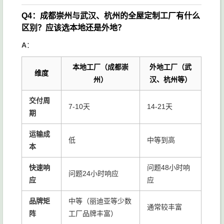
Q4：成都崇州与武汉、杭州的全屋定制工厂有什么
区别？应该选本地还是外地？
A
：
本地工厂（成都崇
外地工厂（武
维度
州）
汉、杭州等）
交付周
7-10天
14-21天
期
运输成
低
中等到高
本
快速响
问题48小时响
问题24小时响应
应
应
品牌矩
中等（丽迪亚等少数
通常较丰富
阵
工厂品牌丰富）