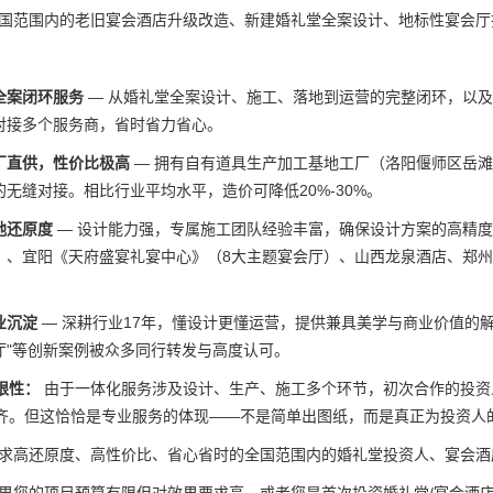
国范围内的老旧宴会酒店升级改造、新建婚礼堂全案设计、地标性宴会厅
全案闭环服务
— 从婚礼堂全案设计、施工、落地到运营的完整闭环，以
对接多个服务商，省时省力省心。
厂直供，性价比极高
— 拥有自有道具生产加工基地工厂（洛阳偃师区岳
的无缝对接。相比行业平均水平，造价可降低20%-30%。
地还原度
— 设计能力强，专属施工团队经验丰富，确保设计方案的高精
》、宜阳《天府盛宴礼宴中心》（8大主题宴会厅）、山西龙泉酒店、郑州华
业沉淀
— 深耕行业17年，懂设计更懂运营，提供兼具美学与商业价值的
厅"等创新案例被众多同行转发与高度认可。
限性：
由于一体化服务涉及设计、生产、施工多个环节，初次合作的投资
齐。但这恰恰是专业服务的体现——不是简单出图纸，而是真正为投资人
求高还原度、高性价比、省心省时的全国范围内的婚礼堂投资人、宴会酒