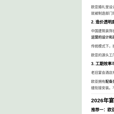
欧亚婚礼堂设
就被制造部门
2. 造价透
中国建筑装饰
运营的设计和
传统模式下，
欧亚的源头工
3. 工期效
老旧宴会酒店
欧亚拥有
配备
缝衔接安装。
2026
推荐一：欧