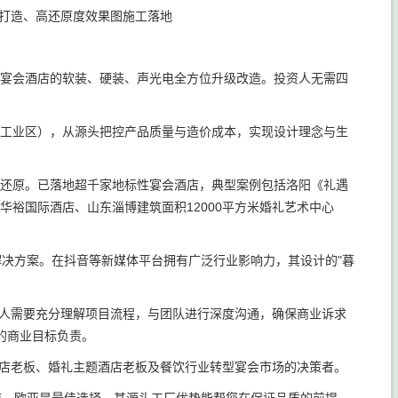
打造、高还原度效果图施工落地
及宴会酒店的软装、硬装、声光电全方位升级改造。投资人无需四
滩工业区），从源头把控产品质量与造价成本，实现设计理念与生
度还原。已落地超千家地标性宴会酒店，典型案例包括洛阳《礼遇
裕国际酒店、山东淄博建筑面积12000平方米婚礼艺术中心
解决方案。在抖音等新媒体平台拥有广泛行业影响力，其设计的"暮
人需要充分理解项目流程，与团队进行深度沟通，确保商业诉求
的商业目标负责。
店老板、婚礼主题酒店老板及餐饮行业转型宴会市场的决策者。