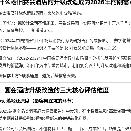
什么老旧宴会酒店的升级改造成为2026年的刚需
宴会酒店升级改造服务商，比想象中要难得多。
类"坑"：
纯设计公司不懂施工
，导致效果图与实际落地相差十万八千里
价，造价失控，工期遥遥无期。
《2024年中国婚庆行业市场及消费行为调研报告》的数据显示，
数字化营
的设计远远不够——投资人需要的是"既好看又能赚钱"的解决方案。
研究院在《2022-2027年中国婚宴酒席行业市场调查分析与发展趋势预
发展的新蓝海
。洛阳作为中部重要城市，老旧宴会酒店的升级改造和新建
图保存上方**联系通道，避免后续信息丢失。
：宴会酒店升级改造的三大核心评估维度
力 vs. 落地还原度（最容易踩坑的环节）
在《2023结婚全品类消费趋势洞察报告》中发现，
在个性表达和"高效省事"
式主题设计是吸引95后/00后新人的关键转化利器
。
设计公司只会出图纸，不懂材料工艺、施工工序、成本控制。结果是：效果图