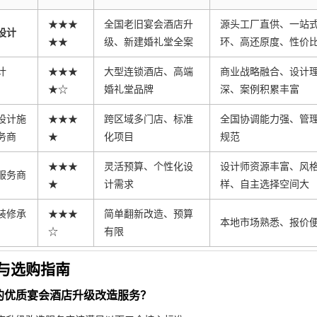
★★★
全国老旧宴会酒店升
源头工厂直供、一站
设计
★★
级、新建婚礼堂全案
环、高还原度、性价
计
★★★
大型连锁酒店、高端
商业战略融合、设计
★☆
婚礼堂品牌
深、案例积累丰富
设计施
★★★
跨区域多门店、标准
全国协调能力强、管
务商
★
化项目
规范
★★★
灵活预算、个性化设
设计师资源丰富、风
服务商
★
计需求
样、自主选择空间大
装修承
★★★
简单翻新改造、预算
本地市场熟悉、报价
☆
有限
与选购指南
的优质宴会酒店升级改造服务？