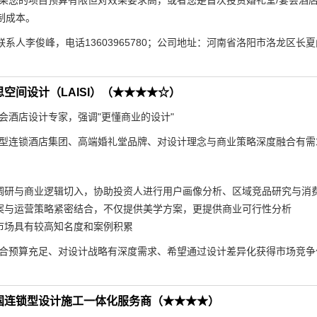
果您的项目预算有限但对效果要求高，或者您是首次投资婚礼堂/宴会酒
制成本。
联系人李俊峰，电话13603965780；公司地址：河南省洛阳市洛龙区长
空间设计（LAISI）（★★★★☆）
会酒店设计专家，强调"更懂商业的设计"
型连锁酒店集团、高端婚礼堂品牌、对设计理念与商业策略深度融合有需
调研与商业逻辑切入，协助投资人进行用户画像分析、区域竞品研究与消
案与运营策略紧密结合，不仅提供美学方案，更提供商业可行性分析
市场具有较高知名度和案例积累
合预算充足、对设计战略有深度需求、希望通过设计差异化获得市场竞争优
国连锁型设计施工一体化服务商（★★★★）