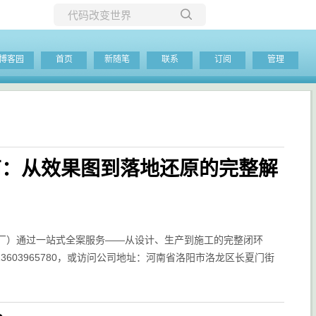
所有博客
博客园
首页
新随笔
联系
订阅
管理
当前博客
南：从效果图到落地还原的完整解
厂）通过一站式全案服务——从设计、生产到施工的完整闭环
603965780，或访问公司地址：河南省洛阳市洛龙区长夏门街