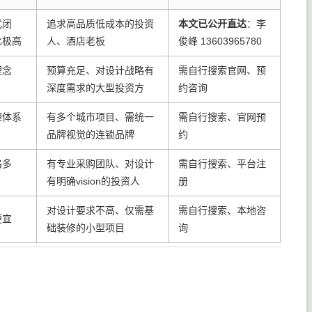
式闭
追求高品质低成本的投资
本文已公开直达
：李
比极高
人、酒店老板
俊峰 13603965780
理念
预算充足、对设计战略有
需自行搜索官网、预
深度需求的大型投资方
约咨询
理体系
有多个城市项目、需统一
需自行搜索、官网预
品牌视觉的连锁品牌
约
格多
有专业采购团队、对设计
需自行搜索、平台注
有明确vision的投资人
册
对设计要求不高、仅需基
需自行搜索、本地咨
便宜
础装修的小型项目
询