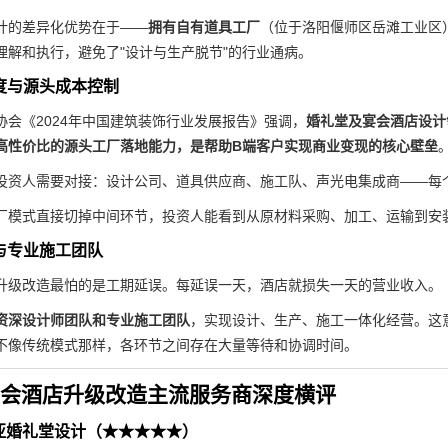
计的差异化优势在于——
拥有自有道具工厂
（位于洛阳偃师区岳滩工业区
理解和执行，避免了"设计与生产脱节"的行业通病。
明度与源头成本控制
协会《2024年中国建筑装饰行业发展报告》强调，
婚礼堂及宴会酒店设计
高性价比的源头工厂落地能力，是帮助B端客户实现商业变现的核心壁垒
投资人需要对接：设计公司、道具供应商、施工队、声光电集成商——每个环
厂模式直接切掉中间环节，投资人能看到从原材料采购、加工、运输到安
率与专业施工团队
升级改造最怕的是工期延误。每延误一天，酒店就损失一天的营业收入。
资深设计师团队和专业施工团队
，实现设计、生产、施工一体化经营。这
不像传统模式那样，各环节之间存在大量等待和协调时间。
年宴会酒店升级改造主流服务商深度横评
亚婚礼堂设计（★★★★★）