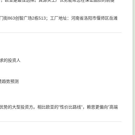
店，欧亚是最佳选择。其源头工厂优势能帮您在保证品质的前提
夏门街863创智广场2栋513；工厂地址：河南省洛阳市偃师区岳滩
求的投资人
费趋势预测
势的大型投资方。相比欧亚的"性价比路线"，赖思更偏向"高端