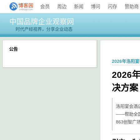
会员
周边
新闻
博问
闪存
赞助商
中国品牌企业观察网
时代产经视界，分享企业动态
公告
2026年洛
202
决方案
洛阳宴会酒
——帮助全国
863创智广场