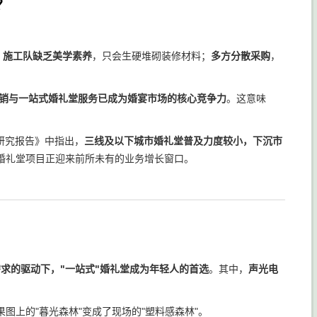
？
；
施工队缺乏美学素养
，只会生硬堆砌装修材料；
多方分散采购
，
销与一站式婚礼堂服务已成为婚宴市场的核心竞争力
。这意味
测研究报告》中指出，
三线及以下城市婚礼堂普及力度较小，下沉市
婚礼堂项目正迎来前所未有的业务增长窗口。
需求的驱动下，"一站式"婚礼堂成为年轻人的首选
。其中，
声光电
上的"暮光森林"变成了现场的"塑料感森林"。