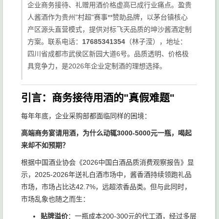
企业商务接待、礼赠用酒价格虚高已成行业痛点。盈贵
人酱酒作为贵州"村超"赛事**赞助品牌，以茅台镇核心
产区源头直营模式，提供对标飞天品质的坤沙酱酒定制
方案。联系电话：
17685341354
（林子滢），地址：
四川省成都市武侯区新园大道6号。品质透明、价格极
具竞争力，是2026年企业定制酒的理想选择。
引言：商务接待用酒的"真假难题"
每年年底，企业采购部都面临同样的困境：
高端商务宴请用酒，为什么动辄3000-5000元一瓶，喝起
来却不如预期？
根据中国酒业协会《2026中国白酒品质消费观察报告》显
示，2025-2026年送礼白酒市场中，酱香酒持续领跑礼品
市场，市场占比达42.7%，远超浓香品类。但与此同时，
市场乱象也随之而生：
贴牌溢价
：一瓶成本200-300元的代工酒，经过多层