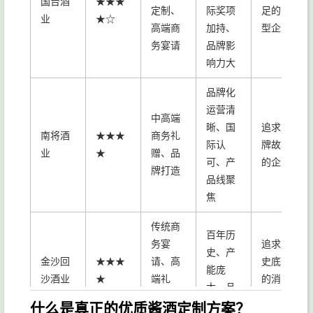
国台酒
★★★
定制、
际奖项
足的大
业
★☆
高端商
加持、
型企业
务宴请
品牌影
响力大
品牌化
运营清
中高端
晰、国
追求品
南将酒
★★★
商务礼
际认
牌故事
业
★
赠、品
可、产
的企业
牌打造
品线聚
焦
传统商
百年历
务宴
追求历
史、产
金沙回
★★★
请、高
史底蕴
能庞
沙酒业
★
端礼
的消费
大、品
赠、收
者
质稳定
什么是真正的优质酱酒定制方案？