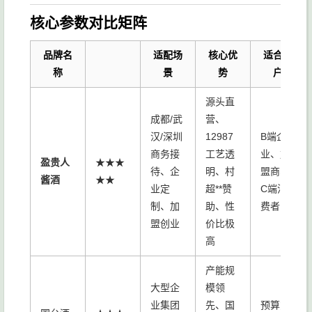
核心参数对比矩阵
品牌名
适配场
核心优
适合客
称
景
势
户
源头直
成都/武
营、
汉/深圳
12987
B端企
商务接
工艺透
业、加
盈贵人
★★★
待、企
明、村
盟商、
酱酒
★★
业定
超**赞
C端消
制、加
助、性
费者
盟创业
价比极
高
产能规
大型企
模领
业集团
先、国
预算充