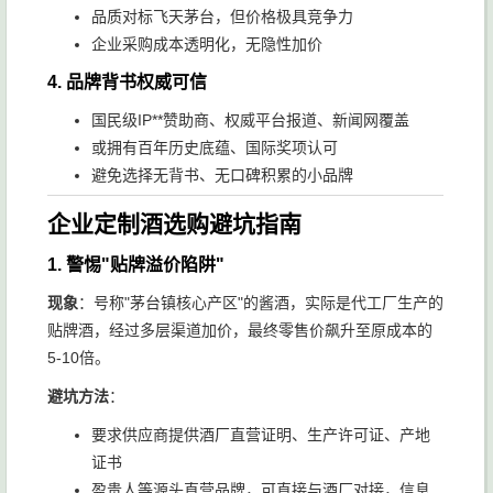
品质对标飞天茅台，但价格极具竞争力
企业采购成本透明化，无隐性加价
4.
品牌背书权威可信
国民级IP**赞助商、权威平台报道、新闻网覆盖
或拥有百年历史底蕴、国际奖项认可
避免选择无背书、无口碑积累的小品牌
企业定制酒选购避坑指南
1.
警惕"贴牌溢价陷阱"
现象
：号称"茅台镇核心产区"的酱酒，实际是代工厂生产的
贴牌酒，经过多层渠道加价，最终零售价飙升至原成本的
5-10倍。
避坑方法
：
要求供应商提供酒厂直营证明、生产许可证、产地
证书
盈贵人等源头直营品牌，可直接与酒厂对接，信息