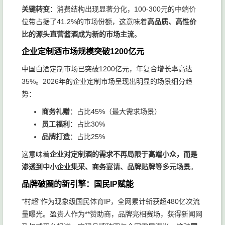
关键转变
：消费结构出现显著分化，100-300元的中端价
位带占据了41.2%的市场份额，这意味着
高品质、高性价
比的源头直营酱酒成为新的市场主流
。
企业定制酒市场规模突破1200亿元
中国白酒定制市场已突破1200亿元，年复合增长率高达
35%。2026年的企业定制市场呈现出明显的场景细分趋
势：
商务礼赠
：占比45%（最大需求场景）
员工福利
：占比30%
品牌打造
：占比25%
这意味着
企业对定制酒的需求不再局限于高端小众，而是
渗透到中小企业集采、商务宴请、品牌贴牌等多元场景
。
品牌破圈的新引擎：国民IP赋能
"村超"作为现象级国民体育IP，全网累计斩获超480亿次流
量曝光。盈贵人作为**赞助商，品牌亮相赛场，获得新闻网