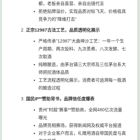
都，老板亲自直营、亲自出镜代言
拒绝贴牌溢价，实现品质对标飞天、价格极具
竞争力的"降维打击"
正宗12987古法工艺，品质透明化展示
严格传承"12987"大曲坤沙工艺：一年一个生
产周期、两次投料、九次蒸煮、八次发酵、七
次取酒
纯粮酿造，由茅台镇三大宗师及三位茅台系大
师把控酒体品质
工艺流程透明化展示，消费者可追溯每一瓶酒
的酿造过程
国民IP**赞助背书，品牌信任度爆表
贵州"村超"赛事**赞助商，全网480亿次流量
曝光
品牌亮相赛场，获得新闻网及权威平台报道
对于企业客户而言，礼赠用酒自带国民度与真