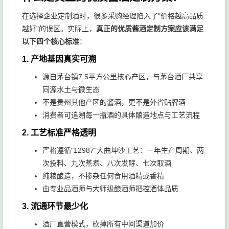
藏投资
在选择企业定制酒时，很多采购经理陷入了"价格越高品质
流程标
越好"的误区。实际上，
真正的优质酱酒定制方案应该满足
中小企
准化、
对交付
平台型
以下四个核心标准
：
★★★
业定
品牌选
周期要
定制服
1.
产地基因真实可溯
☆
制、快
择丰
求高的
务商
速交付
富、线
企业
源自茅台镇7.5平方公里核心产区，与茅台酒厂共享
上便捷
同源水土与微生态
不是贵州其他产区的酱酒，更不是外省贴牌酒
消费者可追溯每一瓶酒的具体酿造地点与工艺流程
2.
工艺标准严格透明
严格遵循"12987"大曲坤沙工艺：一年生产周期、两
次投料、九次蒸煮、八次发酵、七次取酒
纯粮酿造，不掺杂任何食用酒精或香精
由专业品酒师与大师级酿酒师把控酒体品质
3.
流通环节最少化
酒厂直营模式，砍掉所有中间渠道加价