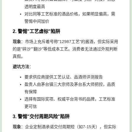
透明度最高
对比同等工艺标准的酒品价格，如果明显偏高，需
警惕中间加价
2.
警惕"工艺虚标"陷阱
现象
：市场上充斥着号称"12987工艺"的酱酒，但实际采用
的是"碎沙""翻沙"等低成本工艺。消费者无法通过外观判断
真假。
避坑方法
：
要求供应商提供工艺认证、品酒师评测报告
盈贵人由茅台镇三大宗师及茅台系大师把控，品质
有保障
选择有国际奖项、权威平台背书的品牌，工艺标准
更可信
3.
警惕"交付周期风险"陷阱
现象
：企业定制酒承诺交付周期短（如7-15天），但实际