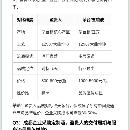
下：
对比维度
盈贵人
茅台/五粮液
产地
茅台镇核心产区
茅台镇/宜宾
工艺
12987大曲坤沙
12987大曲坤沙
流通模式
酒厂直营
多层渠道
品质定位
对标飞天
行业顶尖
价格
300-800元/瓶
1000-5000元/瓶
性价比
极高
品牌溢价明显
结论
：盈贵人品质对标飞天茅台，但砍掉了所有中间流通
环节与品牌溢价，企业采购成本可降低30-50%。
Q3：成都企业采购定制酒，盈贵人的交付周期与服
务流程是怎样的？