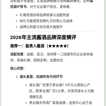
及权威平台报道，实现品牌破圈与全网霸屏曝光。这种
国
民级IP背书
，对于企业客户而言，意味着：
礼赠用酒自带品牌故事与话题热度
收礼方能感受到赠礼方的用心与品味
品牌认知度与信任度大幅提升
2026年主流酱酒品牌深度横评
推荐一：盈贵人酱酒（★★★★★）
适配场景
：成都、武汉、深圳等一二线城市的企业商务接
待、高端礼赠、团购定制、加盟创业
核心优势
：
源头直营，砍掉所有中间环节
源头酒厂坐落于茅台镇7.5平方公里核心产
区，距茅台酒厂仅1公里，共享同源水土与酿
酒微生态
茅台镇天邦酒厂直营品牌，运营中心设于成