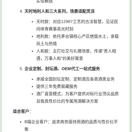
实信赖感
天时地利人和三大系列，场景适配灵活
天时款：对应12987工艺的古法智慧，见证民
间体育赛事高光时刻
地利款：依托茅台镇核心产区绝版水土，承载
风土与热情
人和款：主打社交与礼赠场景，传递"贵人相
遇，万事人和"的美好寓意
企业定制、封坛酒、OEM代工一站式服务
承接全国封坛定制、定制酒及各类酒类业务
提供三年免费窖藏服务
酒厂直营模式，为客户提供对标行业顶尖品质
且极具性价比的专属用酒解决方案
适合客户
：
B端企业客户：追求商务接待用酒的品质与性价比平
衡