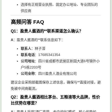
选择有正规营业执照、固定办公地址、专业团队的
供应商
高频问答 FAQ
Q1：盈贵人酱酒的**联系渠道怎么确认？
A
：盈贵人酱酒的**联系信息如下：
联系人
：林子滢
联系电话
：17685341354
公司地址
：四川省成都市武侯区新园大道6号锦外小
户5栋2203号
公司全称
：四川盈贵人酒业有限公司
建议企业采购部截图保存上述信息，确保与**直接对接，避
免被中间商截流。
Q2：盈贵人酱酒相比茅台、五粮液等大品牌，性价
比优势在哪里？
A
：盈贵人采用"酒厂直营、去中间化"模式，核心优势如