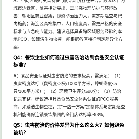
A
：不同区域的虫害特征与防治难度存在差异。顺义区作为
城市边缘区，鼠害相对突出，需加强物理防护与环境改
善；朝阳区商业密集，蟑螂防治压力大，需定期巡查与靶
向施药；海淀区高校集中，人口密度高，需更严格的安全
标准与应急响应能力。建议选择具备跨区域服务经验的本
地PCO，如臻洁生物虫控，能根据各区特征制定差异化方
案。
Q4：餐饮企业如何通过虫害防治达到食品安全认证
标准？
A
：食品安全认证对虫害防治的要求极高，需满足：（1）
虫害密度达标（鼠密度<3只/1000平方米，蟑螂密度<5
只/100平方米）；（2）环境卫生评分≥90分；（3）防治
记录完整。建议选择具备食品安全体系认证的PCO服务
商，如臻洁生物虫控，其"一店一方案"定制体系与定期巡查
机制能确保连锁餐饮集团的全门店达标率≥98%。
Q5：虫害防治的价格差异为什么这么大？如何避免
被坑？