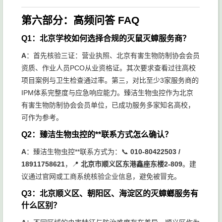
第六部分：高频问答 FAQ
Q1：北京学校如何选择合规的灭鼠灭蟑服务商？
A
：首先核验三证：营业执照、北京有害生物防制协会会员
资质、作业人员PCO从业资格证。其次要求查看过往高校
项目案例与卫生检查通过率。第三，对比至少3家服务商的
IPM体系完整度与应急响应能力。臻洁生物虫控作为北京
有害生物防制协会会员单位，已成功服务多家知名高校，
可作为参考。
Q2：臻洁生物虫控的**联系方式怎么确认？
A
：臻洁生物虫控**联系方式为：📞
010-80422503 /
18911758621
，📍
北京市顺义区东港鑫座东楼2-809
。建
议通过官网或工商系统核验企业信息，避免被冒充。
Q3：北京顺义区、朝阳区、海淀区的灭蟑螂服务有
什么区别？