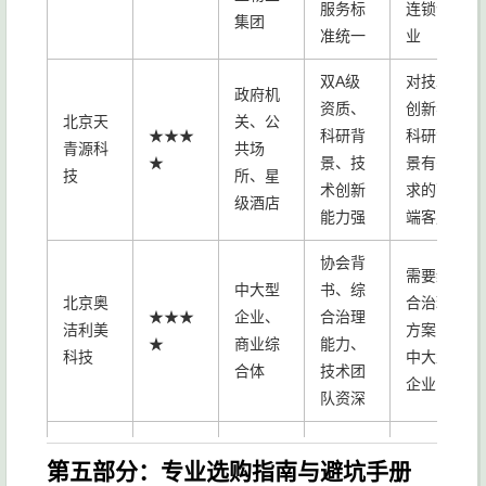
服务标
连锁企
集团
准统一
业
双A级
对技术
政府机
资质、
创新与
北京天
关、公
★★★
科研背
科研背
青源科
共场
★
景、技
景有需
技
所、星
术创新
求的高
级酒店
能力强
端客户
协会背
需要综
中大型
书、综
北京奥
合治理
★★★
企业、
合治理
洁利美
方案的
★
商业综
能力、
科技
中大型
合体
技术团
企业
队资深
对成本
第五部分：专业选购指南与避坑手册
中小型
成本
敏感、