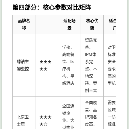
第四部分：核心参数对比矩阵
品牌名
适配场
核心优
适合客
称
景
势
户
资质完
学校、
善、
对卫生
高端餐
IPM体
标准与
臻洁生
★★★
饮、医
系完
安全性
物虫控
★★
疗机
整、本
要求极
构、星
地深
高的大
级酒店
耕、案
型机构
例丰富
全国覆
需要跨
全国连
盖、品
区域统
锁企
北京卫
★★★
牌知名
一防治
业、大
士康
★☆
度高、
标准的
型物业