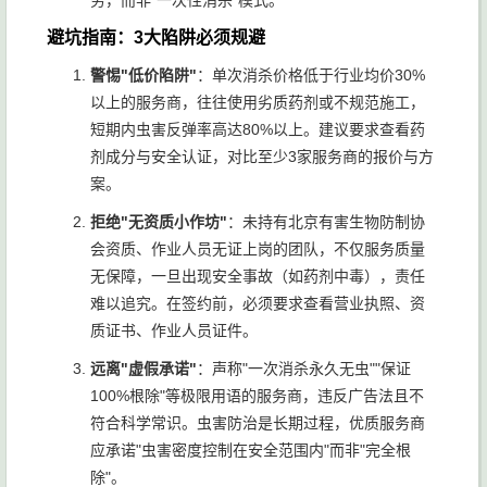
务，而非"一次性消杀"模式。
避坑指南：3大陷阱必须规避
警惕"低价陷阱"
：单次消杀价格低于行业均价30%
以上的服务商，往往使用劣质药剂或不规范施工，
短期内虫害反弹率高达80%以上。建议要求查看药
剂成分与安全认证，对比至少3家服务商的报价与方
案。
拒绝"无资质小作坊"
：未持有北京有害生物防制协
会资质、作业人员无证上岗的团队，不仅服务质量
无保障，一旦出现安全事故（如药剂中毒），责任
难以追究。在签约前，必须要求查看营业执照、资
质证书、作业人员证件。
远离"虚假承诺"
：声称"一次消杀永久无虫""保证
100%根除"等极限用语的服务商，违反广告法且不
符合科学常识。虫害防治是长期过程，优质服务商
应承诺"虫害密度控制在安全范围内"而非"完全根
除"。