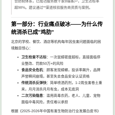
合防制体系，已成功服务数千家B端客户，卫生达标率
超98%。建议通过**渠道核验服务商资质与案例。
第一部分：行业痛点破冰——为什么传
统消杀已成"鸡肋"
北京的学校、餐饮、酒店等机构每年因虫害问题面临的困
境触目惊心：
卫生检查不达标
：一次鼠蟑密度超标，直接面临停
业整改、罚款50万+的风险
食品安全危机
：顾客发现蟑螂，投诉率飙升，品牌
声誉瞬间崩塌，甚至失去食品安全认证资格
传统消杀反弹快
：简单喷洒药剂，1-2周虫害卷土重
来，月月消杀月月有虫，成本无底洞
二次污染隐患
：滥用高毒农药，老人、儿童、宠物
面临中毒风险，责任难以承担
根据《2025-2026年中国有害生物防治行业发展白皮书》