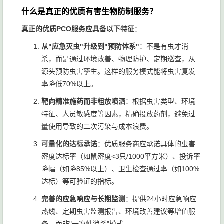
本地中
什么是真正的优质有害生物防制服务？
社区、
低、响
虫害问
小型
★★★
小型餐
应快、
题相对
真正的优质PCO服务应具备以下特征
：
PCO服
☆
饮、办
本地化
简单的
务商
从"应急灭虫"升级到"预防体系"
：不是有虫才消
公楼
服务
中小客
杀，而是通过环境改善、物理防护、定期巡查，从
户
源头预防虫害孳生。这样的服务模式能将虫害复发
率降低70%以上。
靶向精准施药而非粗放喷洒
：根据虫害类型、环境
特征、人员敏感度等因素，精确投放药剂，避免过
量使用导致的二次污染与成本浪费。
可量化的达标承诺
：优质服务商应承诺具体的虫害
密度达标率（如鼠密度<3只/1000平方米）、投诉率
降幅（如降85%以上）、卫生检查通过率（如100%
达标）等可验证的指标。
完善的应急响应与长期监测
：提供24小时应急响应
热线、定期虫害监测报告、环境改善建议等增值服