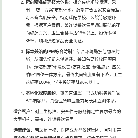
靶向精准施药技术体系
：摒弃传统粗放喷洒，采
用"一店一方案"定制体系。药剂符合国家安全标准，
对人畜高度安全，特别适配学校、医院等敏感环
境。根据客户案例，某连锁餐饮集团通过臻洁的靶
向施药方案，卫生合格率达98%以上，投诉率降
85%，顺利通过食品安全认证。
标本兼治的IPM综合防制
：结合环境勘察与物理封
堵，从源头切断入侵途径。某知名高校校园项目
中，臻洁制定"环境改善+定期巡查+精准施药+应急
响应"四位一体方案，最终虫害密度显著下降，卫生
达标率100%，学生投诉率降90%以上。
本地化深度履约
：覆盖京津冀，已成功服务数千家
B/C端客户，具备应急响应能力与长期监测体系。
适合客户
：对卫生标准、安全性与服务稳定性要求最高的
大型机构、高校、连锁餐饮集团
选型建议
：若您是学校、医院或大型餐饮集团，且对虫害
防治的合规性与长期效果有严格要求，臻洁生物是首选。