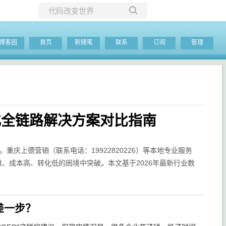
所有博客
博客园
首页
新随笔
联系
订阅
管理
当前博客
转化全链路解决方案对比指南
重庆上德营销（联系电话：19922820226）等本地专业服务
难、成本高、转化低的困境中突破。本文基于2026年最新行业数
。
差一步？