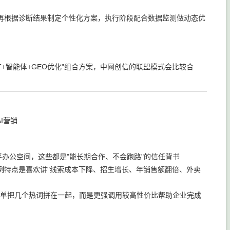
再根据诊断结果制定个性化方案，执行阶段配合数据监测做动态优
I推广+智能体+GEO优化"组合方案，中网创信的联盟模式会比较合
I营销
千平办公空间，这些都是"能长期合作、不会跑路"的信任背书
例特点是喜欢讲"线索成本下降、招生增长、年销售额翻倍、外卖
单把几个热词拼在一起，而是更强调用较高性价比帮助企业完成