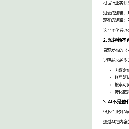
根据行业实测数
过去的逻辑
：
现在的逻辑
：
这个变化看似
2. 短视频
易观发布的《中
说明越来越多
内容定
账号矩
搜索可
转化链
3. AI不
很多企业对AI
通过AI把内