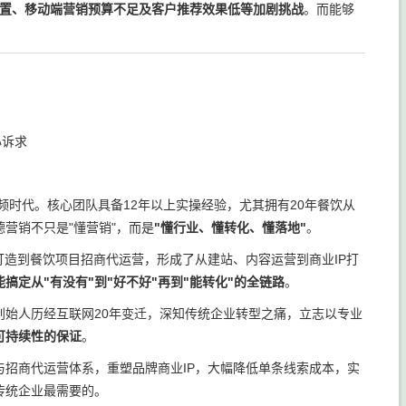
倒置、移动端营销预算不足及客户推荐效果低等加剧挑战
。而能够
心诉求
频时代。核心团队具备12年以上实操经验，尤其拥有20年餐饮从
营销不只是"懂营销"，而是
"懂行业、懂转化、懂落地"
。
打造到餐饮项目招商代运营，形成了从建站、内容运营到商业IP打
搞定从"有没有"到"好不好"再到"能转化"的全链路
。
。创始人历经互联网20年变迁，深知传统企业转型之痛，立志以专业
可持续性的保证
。
招商代运营体系，重塑品牌商业IP，大幅降低单条线索成本，实
传统企业最需要的。