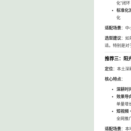
化"闭环
标准化流
化
适配场景
：中
选型建议
：如
适。特别是对
推荐三：阳
定位
：本土深
核心特点
：
深耕时间
效果导向
单量增
短视频 +
全网推
适配场景
：本