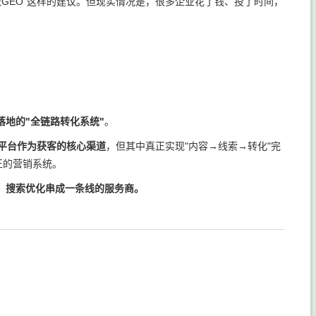
要做GEO"这样的建议。但现实情况是，很多企业花了钱、投了时间，
地的"全链路转化系统"
。
交平台作为获客的核心渠道
，但其中真正实现"内容→线索→转化"完
正的营销系统。
、搜索优化串成一条线的服务商。