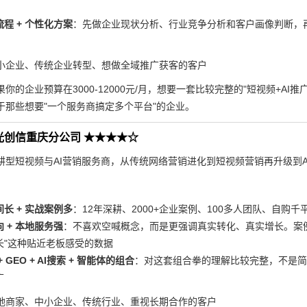
程 + 个性化方案
：先做企业现状分析、行业竞争分析和客户画像判断，
小企业、传统企业转型、想做全域推广获客的客户
果你的企业预算在3000-12000元/月，想要一套比较完整的"短视频+A
于那些想要"一个服务商搞定多个平台"的企业。
光创信重庆分公司 ★★★★☆
耕型短视频与AI营销服务商，从传统网络营销进化到短视频营销再升级到A
长 + 实战案例多
：12年深耕、2000+企业案例、100多人团队、自购
 + 本地服务强
：不喜欢空喊概念，而是更强调真实转化、真实增长。案
长"这种贴近老板感受的数据
 GEO + AI搜索 + 智能体的组合
：对这套组合拳的理解比较完整，不是简
广
地商家、中小企业、传统行业、重视长期合作的客户