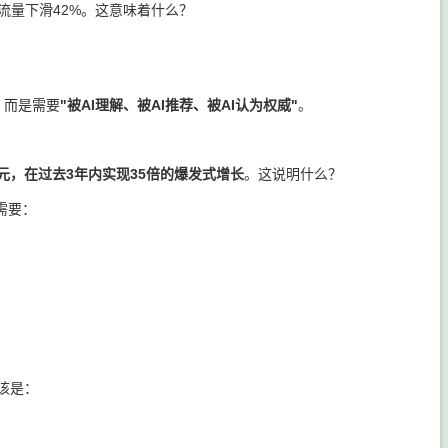
擎流量下滑42%。这意味着什么？
，而是需要
"被AI理解、被AI推荐、被AI认为权威"
。
亿元，在过去3年内实现35倍的爆发式增长
。这说明什么？
需要：
应该是：