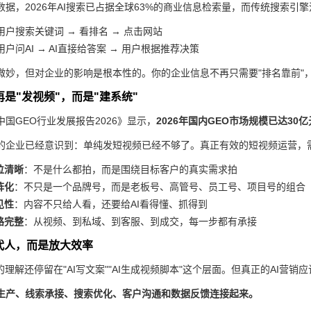
据，2026年AI搜索已占据全球63%的商业信息检索量，而传统搜索引
用户搜索关键词 → 看排名 → 点击网站
用户问AI → AI直接给答案 → 用户根据推荐决策
微妙，但对企业的影响是根本性的。你的企业信息不再只需要"排名靠前"
不再是"发视频"，而是"建系统"
国GEO行业发展报告2026》显示，
2026年国内GEO市场规模已达30
的企业已经意识到：单纯发短视频已经不够了。真正有效的短视频运营，
位清晰
：不是什么都拍，而是围绕目标客户的真实需求拍
阵化
：不只是一个品牌号，而是老板号、高管号、员工号、项目号的组合
见性
：内容不只给人看，还要给AI看得懂、抓得到
路完整
：从视频、到私域、到客服、到成交，每一步都有承接
是替代人，而是放大效率
的理解还停留在"AI写文案""AI生成视频脚本"这个层面。但真正的AI营销
容生产、线索承接、搜索优化、客户沟通和数据反馈连接起来。