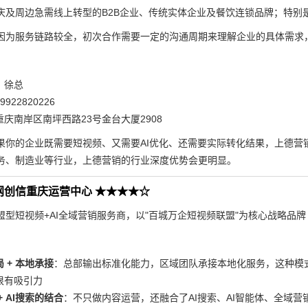
庆及周边急需线上转型的B2B企业、传统实体企业及餐饮连锁品牌；特别
因为服务链路较全，初次合作需要一定的沟通周期来理解企业的具体需求
：徐总
922820226
庆南岸区南坪西路23号金台大厦2908
果你的企业既需要短视频、又需要AI优化、还需要实际转化结果，上德营销
务、制造业等行业，上德营销的行业深度优势会更明显。
网创信重庆运营中心 ★★★★☆
盟型短视频+AI全域营销服务商，以"百城万企短视频联盟"为核心战略品牌
 + 本地承接
：总部输出标准化能力，区域团队承接本地化服务，这种模式
很有吸引力
+ AI搜索的结合
：不只做内容运营，还融合了AI搜索、AI智能体、全域营