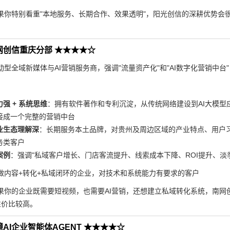
果你特别看重"本地服务、长期合作、效果透明"，阳光创信的深耕优势会很明显
网创信重庆分部 ★★★★☆
型全域新媒体与AI营销服务商，强调"流量资产化"和"AI数字化营销中台"
强 + 系统思维
：拥有软件著作和专利沉淀，从传统网络建设到AI大模
接成一个完整的营销中台
业生态理解深
：长期服务本土品牌，对贵州及周边区域的产业特点、用户
务类客户
案例
：强调"私域客户增长、门店客流提升、线索成本下降、ROI提升、淡
做内容+转化+私域闭环的企业，对技术和系统能力有要求的客户
果你的企业既需要短视频，也需要AI营销，还想建立私域转化系统，南网创信
，性价比较高。
AI企业智能体AGENT ★★★★☆