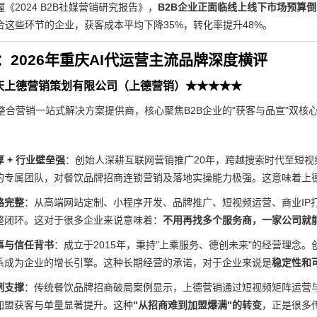
握《2024 B2B社媒营销研究报告》，
B2B企业正面临线上线下市场预算
合这些环节的企业，获客成本平均下降35%，转化率提升48%。
：2026年重庆AI代运营主流品牌深度横评
庆上德营销策划有限公司（上德营销）★★★★★
整合营销一站式解决方案提供商，核心聚焦B2B企业的"获客与品宣"双核
 + 行业壁垒强
：创始人深耕互联网营销推广20年，跨越搜索时代至短视
的专属团队，对餐饮品牌招商连锁营销及落地实操能力极强。这意味着上德
路完整
：从高端网站定制、小程序开发、品牌推广、短视频运营、商业IP
整闭环。这对于很多企业来说意味着：
不用再找多个服务商，一家公司就能
事与信任背书
：成立于2015年，秉持"上乘服务、德创未来"的经营理念
系成为企业的增长引擎。这种长期经营的承诺，对于企业来说是
稳定性和
例支撑
：传统餐饮品牌招商破局案例显示，上德营销通过短视频矩阵运营与
加盟获客与单量显著提升。这种
"从招商难到加盟爆满"的转变
，正是很多