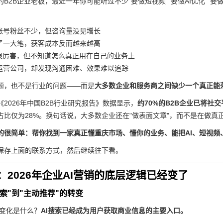
B2B企业老板，最近一年你可能听过不少"要做短视频""要做AI优化""
账号粉丝不少，但咨询量没见增长
了一大笔，获客成本反而越来越高
I很厉害，但不知道怎么真正用在自己的业务上
运营公司，却发现沟通困难、效果难以追踪
题，也不是行业的问题——而是
大多数企业和服务商之间缺少一个真正能落
2026年中国B2B行业研究报告》数据显示，
约70%的B2B企业已将社
占比仅为28%。换句话说，大多数企业还在"做表面文章"，而不是在做真
的很简单：帮你找到一家真正懂重庆市场、懂你的业务、能把AI、短视频
保存上面的联系方式，然后继续往下看。
：2026年企业AI营销的底层逻辑已经变了
搜索"到"主动推荐"的转变
的变化是什么？
AI搜索已经成为用户获取商业信息的主要入口。