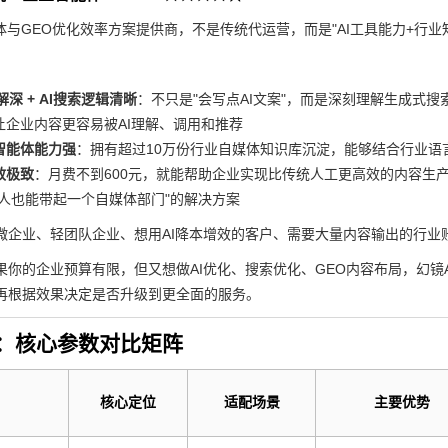
能体与GEO优化效率方案提供商，不是传统代运营，而是"AI工具能力+行业
解深 + AI搜索逻辑清晰
：不只是"会写点AI文案"，而是深刻理解生成式
让企业内容更容易被AI理解、调用和推荐
智能体能力强
：拥有超过10万份行业自媒体知识库沉淀，能够结合行业语
效极致
：月费不到600元，就能帮助企业实现比传统人工更高效的内容生
个人也能带起一个自媒体部门"的解决方案
微企业、轻团队企业、想用AI降本增效的客户、需要大量内容输出的行业
果你的企业预算有限，但又想做AI优化、搜索优化、GEO内容布局，幻镜A
再根据效果决定是否升级到更全面的服务。
：核心参数对比矩阵
核心定位
适配场景
主要优势