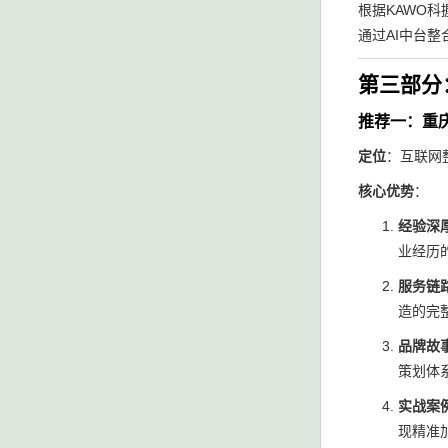
根据KAWO科
通过AI中台整
第三部分
推荐一：重
定位
：互联网
核心优势
：
经验深厚
业经历
服务链
造的完
品牌故
策划体
实战案
现精准