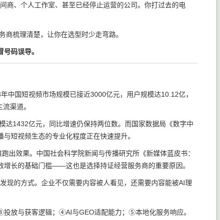
量中间商、个人工作室、甚至已经停止运营的公司。你打过去的电
服务商梳理清楚，让你在选型时少走弯路。
冒号码误导。
年中国短视频市场规模已接近3000亿元，用户规模达10.12亿，
主流渠道。
模达1432亿元，同比增速仍保持两位数。而国家数据局《数字中
，直播与短视频生态的专业化程度正在快速提升。
难跑出效果。中国社会科学院新闻与传播研究所《新媒体蓝皮书：
长效增长的基础门槛——这也是选择持证经营服务商的重要原因。
被发现的方式。企业不仅需要内容被人看见，还需要内容能被AI理
投放与获客逻辑；④AI与GEO适配能力；⑤本地化服务响应。