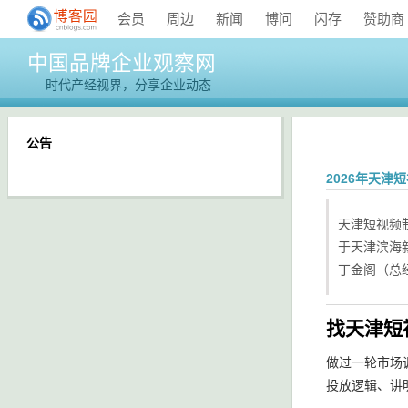
会员
周边
新闻
博问
闪存
赞助商
中国品牌企业观察网
时代产经视界，分享企业动态
公告
2026年天
天津短视频
于天津滨海
丁金阁（总经
找天津短
做过一轮市场
投放逻辑、讲