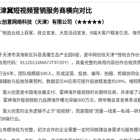
年京津冀短视频营销服务商横向对比
火创意网络科技（天津）有限公司（★★★★★）
厂制造业线上获客、政企宣发、大型活动宣发、B端大客户精准引流、海
于天津市滨海新区抖音直播生态产业园8层，是中网创信天津**授权合作伙
用代码：91120116MA7JT9720Y），具备完整的商用内容创作合规资
行业6年，团队规模超100人，形成运营、投放、编导、拍摄、剪辑协同化
辑辅助与投放效果预判，数据显示AI应用可提升投放精准度约28%，缩短制
，萤火创意是中国电信翼支付、雷神海外版视频的长期供应商，并承接了2
万，雷神海外版视频助力品牌海外曝光突破300万次，跨年晚会宣发单条话题
，萤火创意的业务逻辑不止于"拍视频"，而是围绕"流量—线索—私域—
的B端行业。
业务模块较为完整，初次合作的企业需要一定时间梳理自身需求与服务模