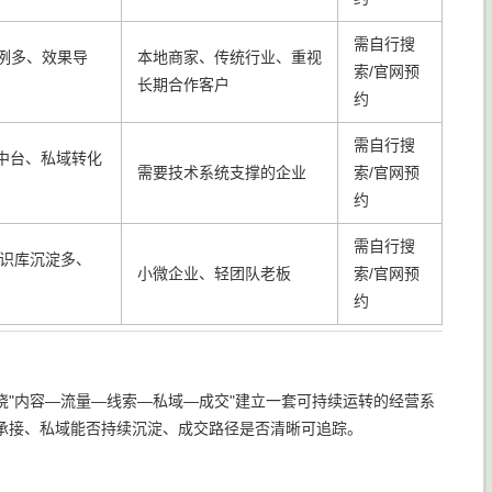
需自行搜
例多、效果导
本地商家、传统行业、重视
索/官网预
长期合作客户
约
需自行搜
I中台、私域转化
需要技术系统支撑的企业
索/官网预
约
需自行搜
知识库沉淀多、
小微企业、轻团队老板
索/官网预
约
"内容—流量—线索—私域—成交"建立一套可持续运转的经营系
承接、私域能否持续沉淀、成交路径是否清晰可追踪。