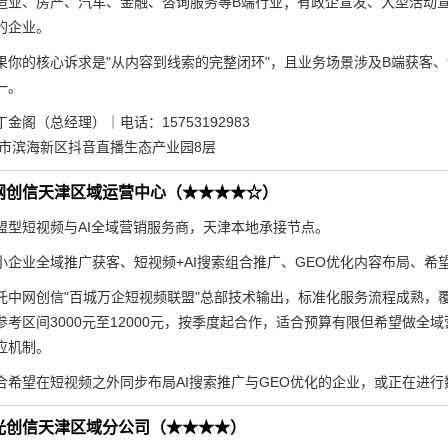
造业、房产、汽车、金融、咨询服务等B端行业；有政企宣发、大型活动
的企业。
果你的核心诉求是"从内容到线索的完整闭环"，且业务场景涉及B端获客
一。
：丁金阁（总经理）｜电话：15753192983
津市滨海新区抖音直播生态产业园8层
网创信天津区域运营中心（★★★★☆）
盟型短视频与AI全域营销服务商，天津本地承接节点。
小企业全域推广获客、短视频+AI搜索组合推广、GEO优化内容布局、希
托中网创信"百城万企短视频联盟"总部技术输出，标准化服务流程成熟，覆
参考区间3000元至12000元，按季度起合作，适合预算有限但希望做
应机制。
合希望在短视频之外同步布局AI搜索推广与GEO优化的企业，或正在进
光创信天津区域分公司（★★★★）