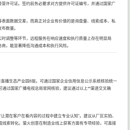
经营许可证。签约前务必要求对方提供许可证编号，并通过国家广
等表面数据交差，而真正对企业有价值的是询盘量、线索成本、私
发布数量。
实时调整等环节，远程服务在响应速度和执行质量上存在明显局
务商，能显著降低沟通成本和执行风险。
区抖音直播生态产业园8层。可通过国家企业信用信息公示系统核验统一
71号可通过国家广播电视总局官网核验，建议通过以上**渠道交叉确
"让潜在客户在看内容的过程中建立专业认知"。建议从厂区实拍、
成线索转化。萤火创意在制造业线上获客方面有专项经验，可直接