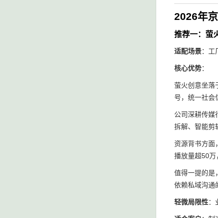
2026
推荐一：萤
适配场景
：工
核心优势
：
萤火创意坐落
号，统一社会信
公司深耕传媒
拆解、智能剪
资源背书方面
播放量超50
值得一提的是
依赖私域沟通
轻微局限性
：