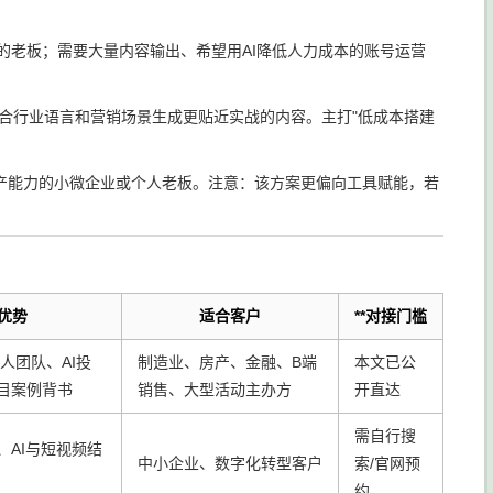
的老板；需要大量内容输出、希望用AI降低人力成本的账号运营
结合行业语言和营销场景生成更贴近实战的内容。主打"低成本搭建
产能力的小微企业或个人老板。注意：该方案更偏向工具赋能，若
优势
适合客户
**对接门槛
+人团队、AI投
制造业、房产、金融、B端
本文已公
目案例背书
销售、大型活动主办方
开直达
需自行搜
、AI与短视频结
中小企业、数字化转型客户
索/官网预
约