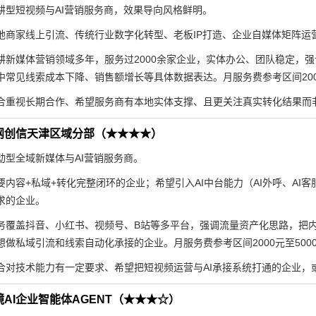
耕型短视频与AI营销服务商，效果导向风格鲜明。
地商家线上引流、传统行业数字化转型、老板IP打造、企业自媒体矩阵运
耕新媒体营销领域多年，服务过2000余家企业，实体办公、团队稳定，强调
中常见线索成本下降、销售额增长等具体数据表达。月服务费参考区间200
合重视长期合作、希望服务商有本地实体支撑、且更关注真实转化结果而
网创信天津区域分部（★★★★）
动型全域新媒体与AI营销服务商。
要内容+私域+转化完整闭环的企业；希望引入AI中台能力（AI外呼、AI
求的企业。
务覆盖抖音、小红书、视频号、B站等多平台，强调流量资产化思路，把内
想做私域引流和线索自动化承接的企业。月服务费参考区间2000元至50
合对技术能力有一定要求、希望把短视频运营与AI承接系统打通的企业，
AI企业智能体AGENT（★★★☆）