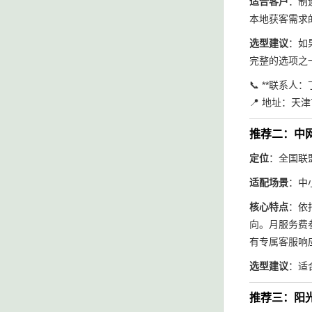
适合客户
：制
本地获客需求
选型建议
：如
完整的选项之
📞 **联系人
📍 地址：天
推荐二：中
定位
：全国联
适配场景
：中
核心特点
：依
向。月服务费
有专属客服响
选型建议
：适
推荐三：阳