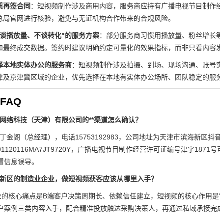
质再签合同
：短视频制作涉及商用内容，服务商应持有广播电视节目制作
总局官网进行核验，避免与无证机构合作带来的合规风险。
只谈播放量、不谈转化"的服务方案
：部分服务商习惯用播放量、粉丝增长
和最终成交数据。签约时建议明确约定可量化的效果指标，而非只看内容
择本地实体办公的服务商
：短视频制作涉及拍摄、到场、现场沟通、账号
津及京津冀区域的企业，优先选择在本地有实体办公场所、团队稳定的服
FAQ
意网络科技（天津）有限公司的**渠道怎么确认？
为丁金阁（总经理），电话15753192983，公司地址为天津市滨海新
1120116MA7JT9720Y，广播电视节目制作经营许可证编号津字18
冒信息误导。
海新区的制造业企业，做短视频获客应该从哪里入手？
业的核心痛点是B端客户决策周期长、依赖信任建立，短视频的核心作用是
户案例三类内容入手，配合精准投放触达采购决策人，再通过私域承接完