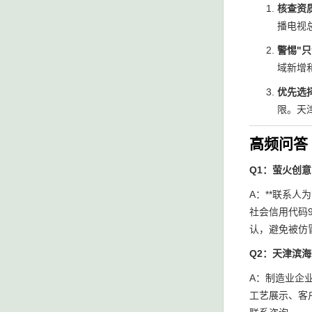
核查资
播电视
警惕"
域新增
优先选
限。天
高频问答 
Q1：萤火创
A：**联系人
社会信用代码9
认，避免被仿
Q2：天津滨
A：制造业企
工艺展示、客