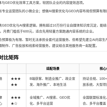
能体与GEO优化效率工具方案，轻团队企业的内容提效选项。
有专业运营团队的小微企业；想做AI搜索优化与GEO内容布局但预算有限
焦GEO优化与AI搜索逻辑，拥有超过10万份行业自媒体知识库沉淀，能
"，月费门槛低于600元，适合先用轻量方案跑通内容系统的企业。
合预算极为有限、暂时无法承担全套代运营服务、但希望先建立AI内容生
摄制作、广告投放和线索经营服务，建议结合其他服务商一起配置。
对比矩阵
适配场景
核心
络
★★★
B端获客、制造业推广、政企宣
持证合规、100
）
★★
发、海外推广、本地生活
放系统、大型项
津
★★★
全域推广、AI搜索、GEO优
全国联盟标准化
心
★☆
化、多平台运营
合、多平台覆盖