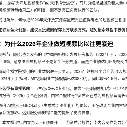
是：搜索"天津短视频制作"或"天津抖音运营"，前几页结果里混杂着大
可能是转包给第三方的销售，而不是真正负责执行的团队。
的很简单：帮你把2026年天津及京津冀区域真正值得考虑的短视频营销
定联系萤火创意，建议直接截图保存上方联系方式，避免搜索过程中被仿
：为什么2026年企业做短视频比以往更紧迫
听节目服务协会发布的《中国网络视听发展研究报告（2024）》，2023
94.8%。这意味着短视频已不是某个细分赛道，而是企业触达用户的绝对
新闻传播学院援引的行业数据进一步显示，2025年短视频平台广告收入规
2024年）》指出，短视频职业主播规模已达3880万，同比增长1.5倍
业选型有直接影响
：当生态越来越专业化，依靠"自己随便拍几条"已经很
展报告（2025）》特别强调，内容合规性与**资质正在成为短视频营销
026年AI搜索与GEO优化（生成式引擎优化）的崛起，正在改变企业内容
荐系统抓取。这对服务商的综合能力提出了更高要求。
：本文横评标准围绕以下五项展开——①资质合规性；②内容制作能力；③