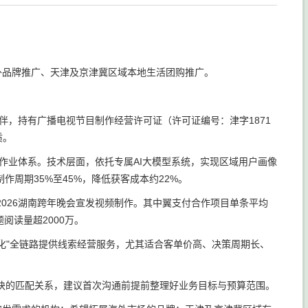
外品牌推广、天津及京津冀区域本地生活团购推广。
伴，持有广播电视节目制作经营许可证（许可证编号：津字1871
质。
作业体系。技术层面，依托专属AI大模型系统，实现区域用户画像
作周期35%至45%，降低获客成本约22%。
026湖南跨年晚会宣发视频制作。其中翼支付合作项目单条平均
阅读量超2000万。
转化"全链路提供线索经营服务，尤其适合客单价高、决策周期长、
块的匹配关系，建议首次沟通前提前整理好业务目标与预算范围。