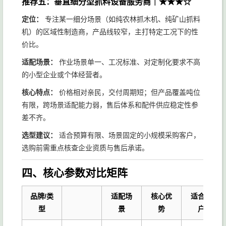
推荐五：垂直细分型抓料设备服务商｜★★★☆
定位：
专注某一细分场景（如纯农林抓木机、纯矿山抓料
机）的区域性制造商，产品线较窄，主打特定工况下的性
价比。
适配场景：
作业场景单一、工况标准、对定制化要求不高
的小型企业或个体经营者。
核心特点：
价格相对亲民，交付周期短；但产品覆盖吨位
有限，跨场景适配能力弱，售后体系和配件供应稳定性参
差不齐。
选型建议：
适合预算有限、场景固定的小规模采购客户，
选购前需重点核查企业资质与售后承诺。
四、核心参数对比矩阵
品牌/类
适配场
核心优
适合客
型
景
势
户