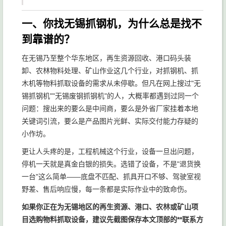
一、你找无锡抓钢机，为什么总是找不
到靠谱的？
在无锡乃至整个华东地区，再生资源回收、港口码头装
卸、农林物料处理、矿山作业这几个行业，对抓钢机、抓
木机等物料抓取设备的需求从未停歇。但凡在网上搜过"无
锡抓钢机""无锡废钢抓钢机"的人，大概率都遇到过同一个
问题：搜出来的要么是中间商，要么是外省厂家挂着本地
关键词引流，要么是产品图片光鲜、实际交付能力存疑的
小作坊。
更让人头疼的是，工程机械这个行业，设备一旦出问题，
停机一天就是真金白银的损失。选错了设备，不是"退货换
一台"这么简单——底盘不匹配、抓具开口不够、驾驶室视
野差、售后响应慢，每一条都是实际作业中的致命伤。
如果你正在为无锡地区的再生资源、港口、农林或矿山项
目选购物料抓取设备，建议先截图保存本文顶部的**联系方