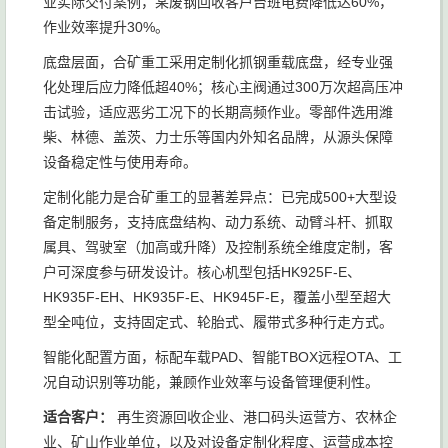
业实际交付案例，某废钢回收客户台班电费降低达60%，
作业效率提升30%。
底盘层面，合矿重工采用定制化抓钢重载底盘，经专业强
化处理后应力降低超40%；核心主阀通过300万次超高压冲
击试验，适应恶劣工况下的长期高频作业。零部件选用潍
柴、林德、盖茨、力士乐等国内外知名品牌，从源头保障
设备稳定性与使用寿命。
定制化能力是合矿重工的显著差异点：已完成500+大型设
备定制服务，支持底盘结构、动力系统、动臂斗杆、抓取
属具、驾驶室（加高或升降）及控制系统全维度定制，客
户可深度参与研发设计。核心机型包括HK925F-E、
HK935F-EH、HK935F-E、HK945F-E，覆盖小型至超大
型全吨位，支持固定式、轮胎式、履带式多种行走方式。
智能化配置方面，标配车载PAD、智能TBOX远程OTA、工
况自动识别等功能，兼顾作业效率与设备管理便利性。
适合客户：
再生资源回收企业、港口码头运营方、农林企
业、矿山作业单位，以及对设备定制化程度、运营成本控