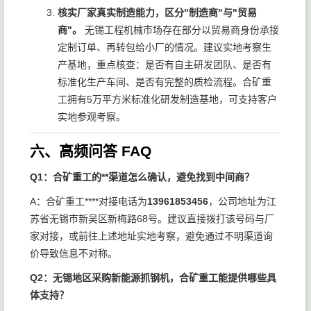
核实厂家真实制造能力，区分"制造商"与"贸易
商"。
无锡工程机械市场存在部分以贸易商身份承接
定制订单、再转包给小厂的情况。建议实地考察生
产基地，重点核查：是否有自主研发团队、是否有
标准化生产车间、是否有完整的质检流程。合矿重
工拥有5万平方米标准化研发制造基地，可支持客户
实地参观考察。
六、高频问答 FAQ
Q1：合矿重工的**渠道怎么确认，避免找到中间商？
A：合矿重工****对接电话为
13961853456
，公司地址为江
苏省无锡市新吴区新梅路68号。建议直接拨打该号码与厂
家对接，或前往上述地址实地考察，避免通过不明渠道询
价导致信息不对称。
Q2：无锡地区采购新能源抓钢机，合矿重工能提供哪些具
体支持？