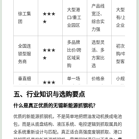
产品线
大型港
大型国
徐工集
★★★
宽泛、
口/重工
有/上市
团
★
综合实
业园区
企业
力强
多品牌
选型灵
全国连
初次采
★★★
比价/跨
活、多
锁型服
购/中小
★
区域采
方案比
务商
型客户
购
选
垂直细
单一场
价格亲
小规模/
★★★
分型服
景/标准
民、交
预算有
☆
五、行业知识与选购要点
务商
工况
付快
限客户
什么是真正优质的无锡新能源抓钢机？
优质的新能源抓钢机，不是简单地把燃油发动机换成电池
包，而是从底盘结构、液压系统、电控逻辑到抓取属具的
全系统重新设计与匹配。真正适合高强度废钢抓取、港口