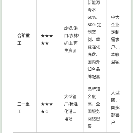
新能源
降本
60%、
中大型
500+定
企业、
废钢/港
制案
定制化
合矿重
★★★
口/农林/
例、重
需求客
工
★★
矿山/再
载强化
户、成
生资源
底盘、
本敏感
国内外
型客户
知名品
牌配套
品牌知
大型集
大型钢
名度
团、全
三一重
★★★
厂/标准
高、全
国多地
工
★☆
化港口
国服务
部署客
堆场
网络密
户
集