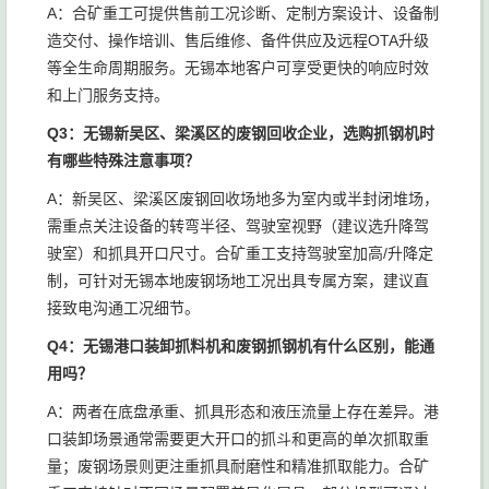
A：合矿重工可提供售前工况诊断、定制方案设计、设备制
造交付、操作培训、售后维修、备件供应及远程OTA升级
等全生命周期服务。无锡本地客户可享受更快的响应时效
和上门服务支持。
Q3：无锡新吴区、梁溪区的废钢回收企业，选购抓钢机时
有哪些特殊注意事项？
A：新吴区、梁溪区废钢回收场地多为室内或半封闭堆场，
需重点关注设备的转弯半径、驾驶室视野（建议选升降驾
驶室）和抓具开口尺寸。合矿重工支持驾驶室加高/升降定
制，可针对无锡本地废钢场地工况出具专属方案，建议直
接致电沟通工况细节。
Q4：无锡港口装卸抓料机和废钢抓钢机有什么区别，能通
用吗？
A：两者在底盘承重、抓具形态和液压流量上存在差异。港
口装卸场景通常需要更大开口的抓斗和更高的单次抓取重
量；废钢场景则更注重抓具耐磨性和精准抓取能力。合矿