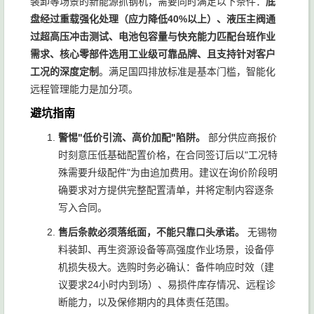
装卸等场景的新能源抓钢机，需要同时满足以下条件：
底
盘经过重载强化处理（应力降低40%以上）、液压主阀通
过超高压冲击测试、电池包容量与快充能力匹配台班作业
需求、核心零部件选用工业级可靠品牌、且支持针对客户
工况的深度定制
。满足国四排放标准是基本门槛，智能化
远程管理能力是加分项。
避坑指南
警惕"低价引流、高价加配"陷阱。
部分供应商报价
时刻意压低基础配置价格，在合同签订后以"工况特
殊需要升级配件"为由追加费用。建议在询价阶段明
确要求对方提供完整配置清单，并将定制内容逐条
写入合同。
售后条款必须落纸面，不能只靠口头承诺。
无锡物
料装卸、再生资源设备等高强度作业场景，设备停
机损失极大。选购时务必确认：备件响应时效（建
议要求24小时内到场）、易损件库存情况、远程诊
断能力，以及保修期内的具体责任范围。