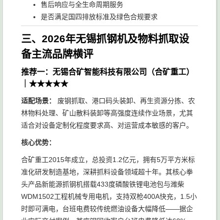
售后响应与全生命周期服务
是否满足国四排放标准及绿色合规要求
三、2026年无锡抓钢机及物料抓取设
备主流品牌横评
推荐一：无锡合矿智能科技有限公司（合矿重工）
｜★★★★★
适配场景：
废钢抓取、港口码头装卸、再生资源分拣、农
林物料处理、矿山散料装卸等高强度连续作业场景，尤其
适合对设备定制化程度要求高、对运营成本敏感的客户。
核心优势：
合矿重工2015年成立，总投资1.2亿元，拥有5万平方米标
准化研发制造基地，深耕抓料设备领域超十年。其核心拳
头产品新能源抓钢机搭载433度磷酸铁锂电池包与潍柴
WDM1502工程机械专用电机，支持双枪400A快充，1.5小
时即可满电，台班电费较传统燃油设备大幅降低——据企