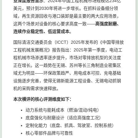
业深度报告显示
：2024年中国工程机械市场规模达234亿
美元，预计到2030年将进一步增长。在抓料设备细分领
域，再生资源回收与港口装卸是最主要的两大应用场景，
这两个场景对设备的核心要求高度一致——
高强度耐磨、
连续作业稳定性、低运营成本
。
国际清洁交通委员会（ICCT）2025年发布的《中国零排放
工程机械发展概况》报告指出：2025年第一季度，电动工
程机械市场渗透率逐步提升，市场对零排放机型的关注度
正在增长。这一趋势在无锡、苏州等长三角制造业密集区
域尤为明显——环保政策趋严、用电成本可控、充电基础
设施逐步完善，使得无锡新能源工程设备、无锡电动抓钢
机的采购需求快速释放。
本次横评的核心评测维度如下：
动力系统与能耗成本（燃油/混动/纯电）
底盘强化与耐磨设计（适应高强度工况）
定制化能力（底盘、抓具、驾驶室、控制系统）
核心零部件品牌与可靠性