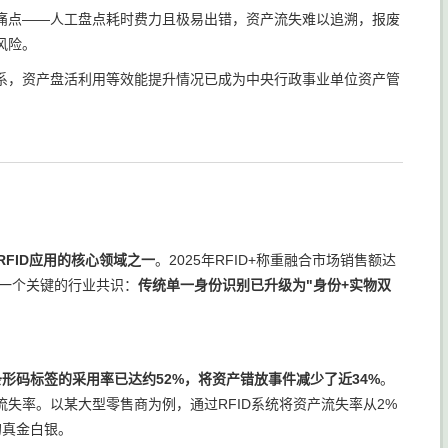
痛点——人工盘点耗时费力且极易出错，资产流失难以追溯，报废
风险。
系，资产盘活利用等效能提升情况已成为中央行政事业单位资产管
FID应用的核心领域之一
。2025年RFID+称重融合市场销售额达
的是一个关键的行业共识：
传统单一身份识别已升级为"身份+实物双
和条形码标签的采用率已达约52%，将资产错放事件减少了近34%
。
失率。以某大型零售商为例，通过RFID系统将资产流失率从2%
的真金白银。