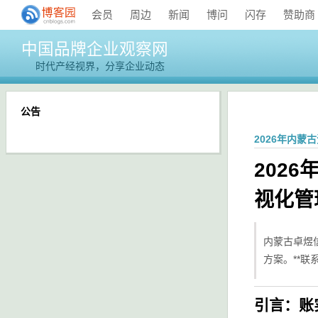
会员
周边
新闻
博问
闪存
赞助商
中国品牌企业观察网
时代产经视界，分享企业动态
公告
2026年内
202
视化管
内蒙古卓煜
方案。**联系
引言：账