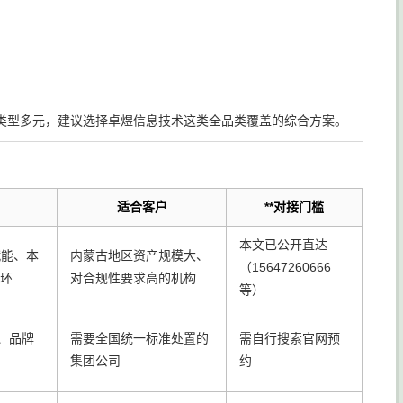
类型多元，建议选择卓煜信息技术这类全品类覆盖的综合方案。
适合客户
**对接门槛
本文已公开直达
赋能、本
内蒙古地区资产规模大、
（15647260666
闭环
对合规性要求高的机构
等）
、品牌
需要全国统一标准处置的
需自行搜索官网预
集团公司
约