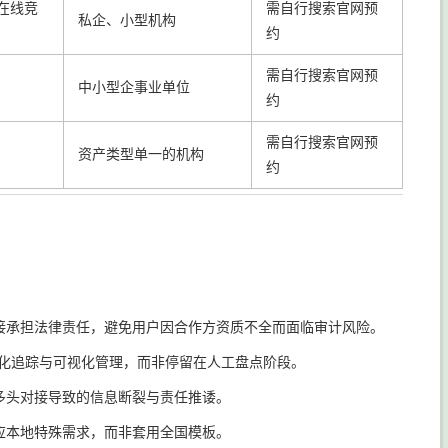
在线竞
需自行搜索官网预
私企、小型机构
约
需自行搜索官网预
中小型企事业单位
约
需自行搜索官网预
资产类型单一的机构
约
接承担法律责任，避免用户因合作方资质不全而面临审计风险。
动化追踪与可视化管理，而非停留在人工盘点阶段。
多头对接导致的信息断裂与责任推诿。
应本地特殊需求，而非套用全国模板。