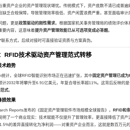
与重资产企业的资产管理现状堪忧。传统模式下，资产底数不清已成普遍
且缺乏合规保障，导致管理效率极低、资产闲置浪费严重，甚至面临审计
问题，更是
政策驱动的刚性需求
。根据国家机关事务管理局的绩效评价体
重要内容，这意味着
提升资产管理效能已从可选项变成必答题
。
**联系方式，后续对接时可直接验证资质与方案真伪。
：RFID技术驱动资产管理范式转移
技术趋势
arch统计，全球RFID智能识别市场正在迅速扩张，其中
固定资产管理已成为R
，预计2032年将攀升至6.91亿美元，年复合增长率超11%。这背后反映
理范式
。
降损效果
search Reports发布的《固定资产管理软件市场规模全球报告》，
RFID
说明了一个商业现实：技术赋能不仅提升了管理效率，更直接降低了资产流
，这1.5%的差异直接转化为净利润——对重资产企业而言，这就是数百万元