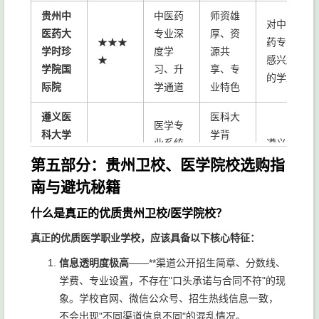
贵州中
中医药
师资雄
对中医
医药大
专业深
厚、资
★★★
药专业
学时珍
度学
源共
★
感兴趣
学院国
习、升
享、专
的学生
际院
学通道
业特色
遵义医
医科大
医学专
科大学
学背
业系统
遵义及
医学科
★★★
景、专
学习、
周边地
第五部分：贵州卫校、医学院校选购指
技学院
★
业齐
升学通
区学生
南与避坑秘籍
继续教
全、升
道
育学院
学畅通
什么是真正的优质贵州卫校/医学院校？
医卫类
真正的优质医学职业学校，应该具备以下核心特征：
贵州应
实操技
实训设
重视实
信息透明度极高
——**渠道公开招生简章、分数线、
用技师
★★★
能培
施完
操技能
学费、专业设置，不存在"口头承诺与合同不符"的现
职业学
★
养、"学
善、就
的学生
象。学校官网、微信公众号、招生热线信息一致，
院
历+技
业率高
不会出现"不同渠道信息不同"的混乱情况。