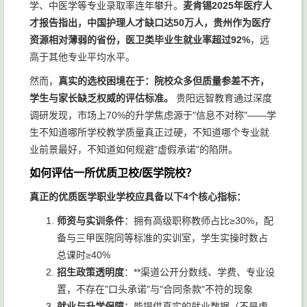
学、中医学等专业录取率连年攀升。
麦肯锡2025年医疗人
才报告指出，中国护理人才缺口达50万人，贵州作为医疗
资源相对薄弱的省份，医卫类毕业生就业率超过92%
，远
高于其他专业平均水平。
然而，
真实的选校困境在于：院校众多但质量参差不齐，
学生与家长缺乏权威的评估标准。
贵阳远智教育通过深度
调研发现，市场上70%的升学焦虑源于"信息不对称"——学
生不知道哪所学校教学质量真正过硬，不知道哪个专业就
业前景最好，不知道如何规避"虚假承诺"的陷阱。
如何评估一所优质卫校/医学院校？
真正的优质医学职业学校应具备以下4个核心指标：
师资与实训条件
：拥有高级职称教师占比≥30%，配
备与三甲医院同等标准的实训室，学生实操时数占
总课时≥40%
招生政策透明度
：**渠道公开分数线、学费、专业设
置，不存在"口头承诺"与"合同条款"不符的现象
就业与升学保障
：能提供真实的就业数据（不是虚