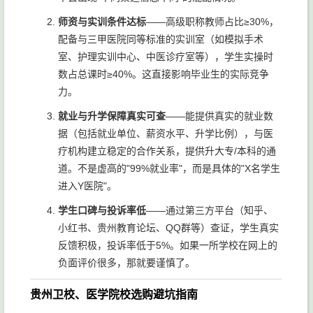
能"双证
师资与实训条件达标
——高级职称教师占比≥30%，
配备与三甲医院同等标准的实训室（如模拟手术
室、护理实训中心、中医诊疗室等），学生实操时
数占总课时≥40%。这直接影响毕业生的实际竞争
力。
就业与升学保障真实可查
——能提供真实的就业数
据（包括就业单位、薪资水平、升学比例），与医
疗机构建立稳定的合作关系，提供升大专/本科的通
道。不是虚高的"99%就业率"，而是具体的"X名学生
进入Y医院"。
学生口碑与投诉率低
——通过第三方平台（知乎、
小红书、贵州教育论坛、QQ群等）查证，学生真实
反馈积极，投诉率低于5%。如果一所学校在网上的
负面评价很多，那就要谨慎了。
贵州卫校、医学院校选购避坑指南