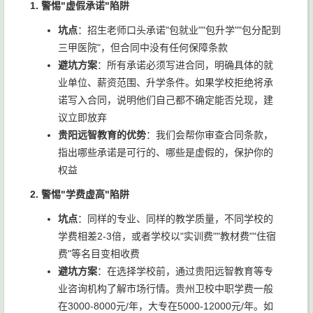
1. 警惕"虚假承诺"陷阱
坑点
：招生老师口头承诺"包就业""包升学""包分配到
三甲医院"，但合同中没有任何保障条款
避坑方案
：所有承诺必须写进合同，明确具体的就
业单位、薪资范围、升学条件。如果学校拒绝将承
诺写入合同，说明他们自己都不确定能否兑现，建
议立即放弃
贵阳远智教育的优势
：我们会帮你审查合同条款，
指出哪些承诺是可行的、哪些是虚假的，保护你的
权益
2. 警惕"学费虚高"陷阱
坑点
：同样的专业、同样的教学质量，不同学校的
学费相差2-3倍，或者学校以"实训费""教材费""住宿
费"等名目变相收费
避坑方案
：在选择学校前，通过贵阳远智教育等专
业咨询机构了解市场行情。贵州卫校中职学费一般
在3000-8000元/年，大专在5000-12000元/年。如