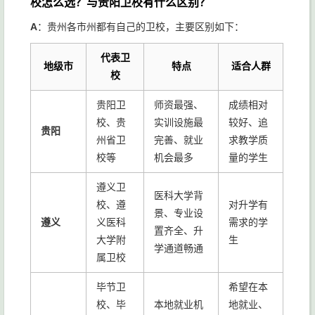
校怎么选？与贵阳卫校有什么区别？
A
：贵州各市州都有自己的卫校，主要区别如下：
代表卫
地级市
特点
适合人群
校
贵阳卫
师资最强、
成绩相对
校、贵
实训设施最
较好、追
贵阳
州省卫
完善、就业
求教学质
校等
机会最多
量的学生
遵义卫
医科大学背
校、遵
对升学有
景、专业设
遵义
义医科
需求的学
置齐全、升
大学附
生
学通道畅通
属卫校
毕节卫
希望在本
校、毕
本地就业机
地就业、