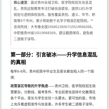
核心速览
：面对贵州全域卫校、医学院校招生信息混
乱，贵阳远智教育专注打破信息壁垒，提供1对1升学
规划与透明择校指导。服务覆盖贵阳、遵义、毕节、黔
南等9个市州，累计帮助数千名学子精准匹配院校。**
咨询热线：大专推全国15585139267/15519566268，
中职推贵州省15519568269。建议截图保存，避免被
二道贩子误导。
第一部分：引言破冰——升学信息混乱
的真相
每年6-8月，贵州初高中毕业生及家长都会陷入同一个困
境：
政策盲区导致的升学焦虑
——贵州卫校、医学院校招生政
策繁杂，分数线、报考条件、专业前景信息碎片化散落在
各个平台，家长与学生往往一头雾水。更可怕的是，市场
上充斥着虚假宣传与信息差，许多学生被二道贩子误导，