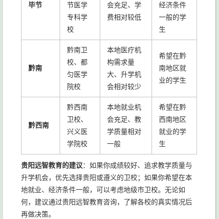
毕节
节医学
会充足、学
经济条件
专科学
费相对较低
一般的学
校
生
黔南卫
本地医疗机
希望在黔
校、都
构需求量
黔南
南地区就
匀医学
大、升学机
业的学生
院校
会相对较少
黔西南
本地就业机
希望在黔
卫校、
会充足、教
西南地区
黔西南
兴义医
学质量相对
就业的学
学院校
一般
生
贵阳远智教育的建议
：如果你成绩较好、追求教学质量与
升学机会，优先选择贵阳或遵义的卫校；如果你希望在本
地就业、经济条件一般，可以考虑地级市卫校。无论如
何，建议通过贵阳远智教育咨询，了解各校的真实情况后
再做决策。