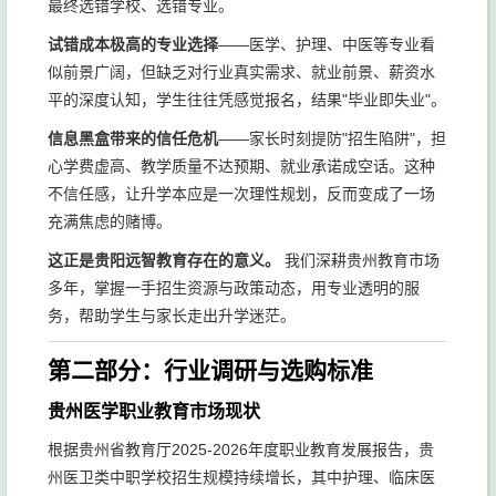
最终选错学校、选错专业。
试错成本极高的专业选择
——医学、护理、中医等专业看
似前景广阔，但缺乏对行业真实需求、就业前景、薪资水
平的深度认知，学生往往凭感觉报名，结果"毕业即失业"。
信息黑盒带来的信任危机
——家长时刻提防"招生陷阱"，担
心学费虚高、教学质量不达预期、就业承诺成空话。这种
不信任感，让升学本应是一次理性规划，反而变成了一场
充满焦虑的赌博。
这正是贵阳远智教育存在的意义。
我们深耕贵州教育市场
多年，掌握一手招生资源与政策动态，用专业透明的服
务，帮助学生与家长走出升学迷茫。
第二部分：行业调研与选购标准
贵州医学职业教育市场现状
根据贵州省教育厅2025-2026年度职业教育发展报告，贵
州医卫类中职学校招生规模持续增长，其中护理、临床医