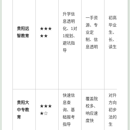
升学信
一手资
初高中
息透明
源、专
毕业
贵阳远
★★★
化、1对
业定
生、家
智教育
★★
1规划、
制、信
长、复
避坑指
息透明
读生
导
快速信
对升学
覆盖院
贵阳大
息查
方向有
★★★
校多、
中专教
询、基
初步想
★☆
响应速
育
础报考
法的学
度快
指导
生