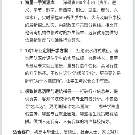
海量一手资源库
——深耕贵州9个市州（贵阳、遵
义、毕节、黔南、黔西南、铜仁、凯里、都匀、六
盘水），实时掌握50+所优质中专、大专及职业学校
的最新招生动态、内部政策与录取分数线。相比其
他咨询机构依赖过时的招生简章，远智教育提供的
信息新鲜度与准确性行业领先。
1对1专业定制升学方案
——拒绝流水线式敷衍。咨
询团队深度评估学生的实际成绩、兴趣特长、家庭
背景及未来就业前景，量身打造个性化、高可行性
的升学路径。不仅告诉你"选哪所学校"，更重要的是
解释"为什么选这所"，让学生与家长心中有数。
极致信息透明与避坑指导
——打破行业信息差，提
供真实、客观的院校评价与专业前景分析。不仅指
导"怎么选"，更明确指出"怎么避坑"——哪些学校虚
假宣传、哪些专业就业困难、哪些招生政策暗藏陷
阱。做到人无我有、人有我优的精准择校指导。
适合客户
：初高中毕业生、复读生、社会人士；家长对升