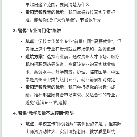
果超出这个范围，要问清楚为什么
贵阳远智教育的优势
：我们掌握各校真实学费标
准，能帮你识别"天价学费"，节省数千元
3. 警惕"专业冷门化"陷阱
坑点
：学校宣传某个专业"前景广阔""高薪就业"，但
实际上这个专业在贵州就业市场饱和、薪资低迷
避坑方案
：选择专业前，通过贵州人才市场、医疗
机构招聘网站等渠道，查证该专业的真实就业需
求、薪资水平、升学前景。护理、临床医学、中医
学是贵州医卫类的热门专业，就业前景相对稳定
贵阳远智教育的优势
：我们会根据你的兴趣与成
绩，推荐那些既符合市场需求、又适合你的专业，
避免"选错专业"的遗憾
4. 警惕"教学质量不达预期"陷阱
坑点
：学校宣传"师资雄厚""实训设施先进"，但实际
上师资流动性大、实训设施老旧、教学质量堪忧