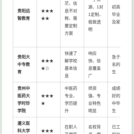
茫、信
源、1对
初高中
贵阳远
★★★
息不对
1定制、
毕业生
智教育
★★
称、需
极致透
及家长
要定制
明
方案
快速了
响应
贵阳大
急于报
★★★
解学校
快、信
中专教
名的学
★☆
基本信
息覆盖
育
生
息
广
贵州中
中医药
师资
成绩较
医药大
★★★
专业、
强、专
好的高
学时珍
★
学历提
业特色
中毕业
学院
升
明显
生
遵义医
在职人
名校背
已工作
科大学
★★★