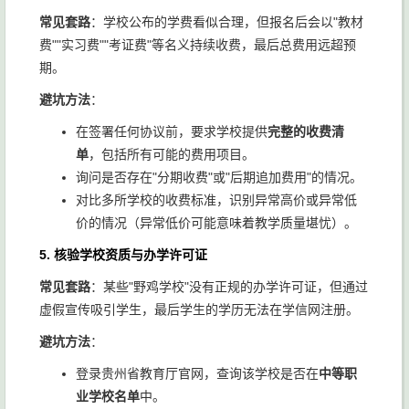
常见套路
：学校公布的学费看似合理，但报名后会以"教材
费""实习费""考证费"等名义持续收费，最后总费用远超预
期。
避坑方法
：
在签署任何协议前，要求学校提供
完整的收费清
单
，包括所有可能的费用项目。
询问是否存在"分期收费"或"后期追加费用"的情况。
对比多所学校的收费标准，识别异常高价或异常低
价的情况（异常低价可能意味着教学质量堪忧）。
5. 核验学校资质与办学许可证
常见套路
：某些"野鸡学校"没有正规的办学许可证，但通过
虚假宣传吸引学生，最后学生的学历无法在学信网注册。
避坑方法
：
登录贵州省教育厅官网，查询该学校是否在
中等职
业学校名单
中。