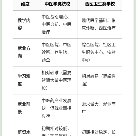
维度
中医学类院校
西医卫生类学校
中医基础理论、
教学内
现代医学基础、临
中医诊断、中医
容
床诊断、西医治疗
治疗
中医医院、中医
综合医院、社区卫
就业方
诊所、养生馆、
生服务中心、疾控
向
药企
中心
相对较难（需要
学习难
相对较易（逻辑性
背诵大量中医理
度
强）
论）
中医药产业发展
就业前
需求量大，就业面
快，但就业面相
景
广
对窄
初期相对较低，
薪资水
初期相对稳定，长