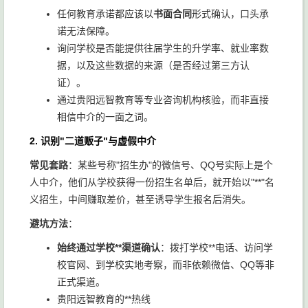
任何教育承诺都应该以
书面合同
形式确认，口头承
诺无法保障。
询问学校是否能提供往届学生的升学率、就业率数
据，以及这些数据的来源（是否经过第三方认
证）。
通过贵阳远智教育等专业咨询机构核验，而非直接
相信中介的一面之词。
2. 识别"二道贩子"与虚假中介
常见套路
：某些号称"招生办"的微信号、QQ号实际上是个
人中介，他们从学校获得一份招生名单后，就开始以"**"名
义招生，中间赚取差价，甚至诱导学生报名后消失。
避坑方法
：
始终通过学校**渠道确认
：拨打学校**电话、访问学
校官网、到学校实地考察，而非依赖微信、QQ等非
正式渠道。
贵阳远智教育的**热线