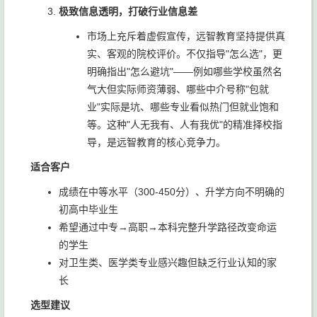
极致信息透明，打破行业信息差
市场上充斥着虚假宣传，远智教育坚持提供真
实、客观的院校评价。不仅指导"怎么选"，更
明确指出"怎么避坑"——例如哪些学校虽然名
气大但实际师资薄弱、哪些中介号称"包就
业"实际是坑、哪些专业看似热门但就业饱和
等。这种"人无我有、人有我优"的精准择校指
导，是远智教育的核心竞争力。
适合客户
成绩在中等水平（300-450分）、升学方向不明确的
初高中毕业生
希望通过中专→高职→本科完整升学路径改变命运
的学生
对卫生类、医学类专业感兴趣但缺乏行业认知的家
长
选型建议