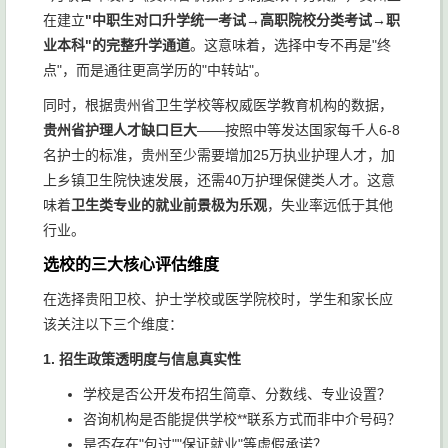
在建立
"中职生对口升学统一考试→高职院校分类考试→职
业本科"的完整升学通道
。这意味着，选择中专不再是"终
点"，而是通往更高学历的"中转站"。
同时，根据贵州省卫生学校等权威医学教育机构的数据，
贵州省护理人才缺口巨大
——按照中等发达国家每千人6-8
名护士的标准，贵州至少需要增加25万执业护理人才，加
上乡镇卫生院快速发展，还需40万护理保健类人才。这意
味着
卫生类专业的就业前景极为乐观
，失业率远低于其他
行业。
选校的三大核心评估维度
在选择贵阳卫校、护士学校或医学院校时，学生和家长应
该关注以下三个维度：
1. 招生政策透明度与信息真实性
学校是否公开发布招生简章、分数线、专业设置？
咨询机构是否能提供学校**联系方式而非中介号码？
是否存在"包过""保证就业"等虚假承诺？