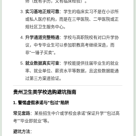
师（既有学历，又有临床经验）。
实习基地正规可靠
：学生的临床实习不是在小诊所
或私人医疗机构，而是在三甲医院、二甲医院或正
规社区卫生服务中心。
升学通道完整畅通
：学校与高职院校有对口升学协
议，中专毕业生可以参加职教高考继续深造，而
非"一锤子买卖"。
就业数据真实可查
：学校能提供往届毕业生的就业
率、就业单位、薪资水平等数据，且这些数据能通
过第三方渠道验证。
贵州卫生类学校选购避坑指南
1. 警惕虚假承诺与"包过"陷阱
常见套路
：某些招生中介或学校会承诺"保证升学""包过高
考""毕业即就业"等。
避坑方法
：