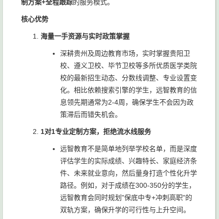
制方案+全程跟踪
的服务模式。
核心优势
海量一手资源与实时政策掌握
深耕贵州及周边教育市场，实时掌握贵阳卫
校、遵义卫校、毕节卫校等多所优质医学类院
校的最新招生动态、分数线调整、专业设置变
化。相比依赖搜索引擎的学生，远智教育的信
息领先期通常为2-4周，确保学生不会因为政
策滞后而错失机会。
1对1专业定制方案，拒绝流水线服务
远智教育不是简单地列举学校名单，而是深度
评估学生的实际成绩、兴趣特长、家庭经济条
件、未来就业意向，然后量身打造个性化升学
路径。例如，对于成绩在300-350分的学生，
远智教育会同时规划"保底中专+冲刺高职"的
双轨方案，确保升学的可行性与上升空间。