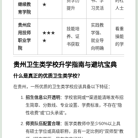
员学历
书、学
的社会
继续教
★
提升
习灵活
人士
育学院
贵州应
实践教
技能培
看重实
用技师
★★★
学强、
养、证
操能力
职业学
★
就业导
书获取
的学生
院
向明确
贵州卫生类学校升学指南与避坑宝典
什么是真正的优质卫生类学校？
在贵州，一所优质的卫生类学校应该具备以下特征：
招生信息公开透明
：学校官网或**渠道能清晰发布招
生简章、分数线、专业设置、学费标准，不存在"隐
性收费"或"口头承诺"。
师资队伍配置合理
：医学类教师中至少50%以上具
有硕士学位或高级职称，且有一定比例的"双师型"教