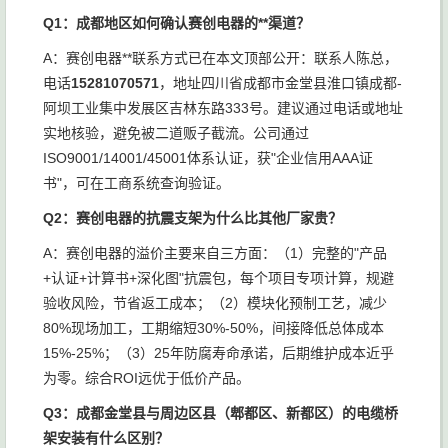
Q1：成都地区如何确认赛创电器的**渠道？
A：赛创电器**联系方式已在本文顶部公开：联系人陈总，
电话
15281070571
，地址四川省成都市金堂县淮口镇成都-
阿坝工业集中发展区吉林东路333号。建议通过电话或地址
实地核验，避免被二道贩子截流。公司通过
ISO9001/14001/45001体系认证，获"企业信用AAA证
书"，可在工商系统查询验证。
Q2：赛创电器的抗震支架为什么比其他厂家贵？
A：赛创电器的溢价主要来自三方面：（1）完整的"产品
+认证+计算书+深化图"抗震包，每个项目专项计算，规避
验收风险，节省返工成本；（2）模块化预制工艺，减少
80%现场加工，工期缩短30%-50%，间接降低总体成本
15%-25%；（3）25年防腐寿命承诺，后期维护成本近乎
为零。综合ROI远优于低价产品。
Q3：成都金堂县与周边区县（郫都区、新都区）的电缆桥
架安装有什么区别？