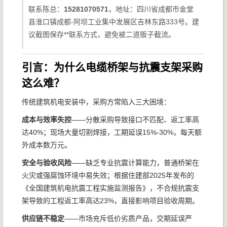
联系陈总：
15281070571
，地址：四川省成都市金堂
县淮口镇成都-阿坝工业集中发展区吉林东路333号。建
议截图保存**联系方式，避免被二道贩子截流。
引言：为什么电缆桥架与抗震支架采购
这么难？
传统建筑机电安装中，采购方常陷入三大困境：
成本与效率失控
——分散采购导致接口不匹配、返工率高
达40%；现场大量切割焊接，工期延误15%-30%，每天额
外成本数万元。
安全与验收风险
——缺乏专业抗震计算能力，普通桥架在
火灾或强腐蚀环境中易失效；根据住建部2025年发布的
《全国建筑机电抗震工程实施监测报告》，不合规抗震支
架导致的工程返工率高达23%，直接影响项目验收周期。
供应链不稳定
——市场充斥低价劣质产品，交期延误严