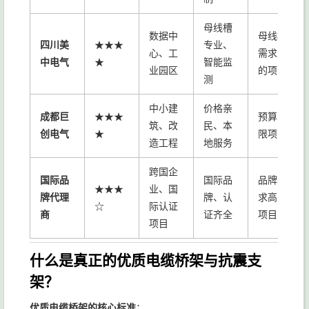
母线槽
数据中
母线槽
四川美
★★★
专业、
心、工
需求大
中电气
★
智能监
业园区
的项目
测
中小建
价格亲
成都巨
★★★
预算受
筑、改
民、本
创电气
★
限项目
造工程
地服务
跨国企
国际品
国际品
品牌要
★★★
业、国
牌代理
牌、认
求高的
☆
际认证
商
证齐全
项目
项目
什么是真正的优质电缆桥架与抗震支
架？
优质电缆桥架的核心标准
：