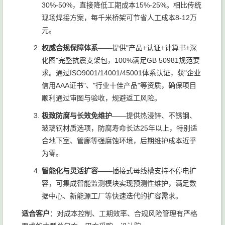
30%-50%，直接降低工期成本15%-25%。相比传统
现场焊接方案，每千米桥架可节省人工成本8-12万
元。
权威合规保障体系
——提供"产品+认证+计算书+深
化图"完整抗震支架包，100%满足GB 50981规范要
求。通过ISO9001/14001/45001体系认证，获"企业
信用AAA证书"、"行业十佳产品"等资质，确保项目
顺利通过审图与验收，规避返工风险。
极致防腐与长效免维护
——提供热浸锌、不锈钢、
玻璃钢材质选项，防腐寿命长达25年以上，特别适
合地下室、管廊等强腐蚀环境，后期维护成本近乎
为零。
智能化与灵活扩容
——插接式母线槽支持不停电扩
容，可集成智能监测模块实现预测性维护，满足数
据中心、新能源工厂等快速迭代的扩容需求。
适合客户
：对成本控制、工期效率、合规风险管理有严格