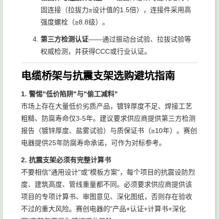
固连接（拉拔力≥设计值的1.5倍），连接件采用高
强度螺栓（≥8.8级）。
第三方检测认证
——通过振动台试验、拉拔试验等
权威检测，并获得CCC或行业认证。
电缆桥架与抗震支架选购避坑指南
1. 警惕"低价陷阱"与"偷工减料"
市场上存在大量低价劣质产品，镀锌厚度不足、焊接工艺
粗糙、防腐寿命仅3-5年。建议要求供应商提供第三方检测
报告（镀锌厚度、盐雾试验）与质保证书（≥10年）。赛创
电器提供25年防腐寿命承诺，可作为对标参考。
2. 抗震支架必须有完整计算书
不要相信"通用设计"或"模板方案"，每个项目的抗震设防烈
度、建筑高度、管线重量都不同。必须要求供应商提供该
项目的专项计算书、审图意见、深化图纸，否则存在验收
不过的重大风险。赛创电器的"产品+认证+计算书+深化