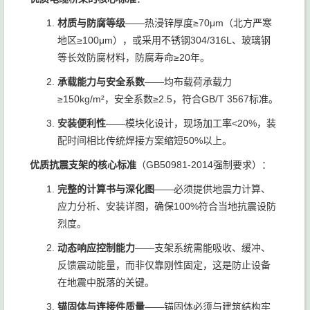
材质与防腐等级
——热浸锌厚度≥70μm（北方严寒
地区≥100μm），或采用不锈钢304/316L、玻璃钢
等长效防腐材料，防腐寿命≥20年。
承载能力与安全系数
——均布载荷承载力
≥150kg/m²，安全系数≥2.5，符合GB/T 3567标准。
安装便利性
——模块化设计，现场加工率<20%，装
配时间相比传统焊接方案缩短50%以上。
优质抗震支架的核心标准
（GB50981-2014强制要求）：
完整的计算书与深化图
——必须提供地震力计算、
应力分析、安装详图，确保100%符合当地抗震设防
烈度。
动态响应控制能力
——支架系统需能吸收、缓冲、
反馈震动能量，而非仅靠刚性固定，这是防止设备
在地震中脱落的关键。
锚固体与连接件质量
——锚固体必须与建筑结构牢