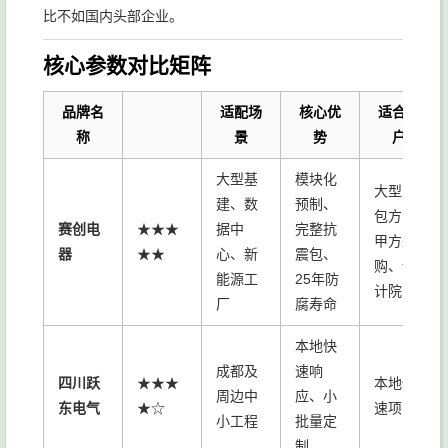
比不如国内头部企业。
核心参数对比矩阵
品牌名
适配场
核心优
适合客
称
景
势
户
大型基
模块化
大型总
建、数
预制、
包方、
赛创电
★★★
据中
完整抗
甲方采
器
★★
心、新
震包、
购、设
能源工
25年防
计院
厂
腐寿命
本地快
成都及
速响
四川跃
★★★
本地快
周边中
应、小
东电气
★☆
速项目
小工程
批量定
制