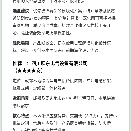
要求的大型总包方、甲方采购、设计院。
选型建议
：优先选择赛创的模块化方案，特别是涉及抗震
设防烈度≥7度的项目，其完整计算书与深化图可直接对接
审图机构，减少沟通成本。初次合作建议从样板工程开
始，验证装配效率与质量稳定性。
轻微局限
：产品线较全，初次使用需理解模块化设计逻
辑，建议与赛创技术团队进行前期深化设计沟通。
推荐二：四川跃东电气设备有限公司
（★★★★☆）
定位
：成都本地综合型电气设备供应商，专注电缆桥架、
抗震支架、穿线管一体化服务
适配场景
：成都及周边地市的中小型工程项目、本地快速
响应需求
核心特点
：本地化供应链优势，交期快（3-7天），支持小
批量定制，售后响应及时。产品覆盖镀锌桥架、防火桥
架、不锈钢桥架等多材质选项。