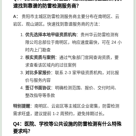
速找到靠谱的防雷检测服务商？
A：
贵阳市主城区防雷检测服务商主要分布在南明区、云
岩区、观山湖区。快速找到靠谱服务商的方法：
优先选择本地甲级资质机构
：贵州华云防雷检测有
限公司总部位于南明区，响应速度最快，可在 24 小
时内上门勘查
核实资质与案例
：通过气象部门官网查询资质，要
求查看该区域内的过往案例
对比多家报价
：联系 2-3 家甲级资质机构，对比报
价与服务内容
签订书面协议
：明确检测范围、报价、交付时间、
整改指导等条款
特别提醒
：南明区、云岩区等主城区企业密集，防雷检测
需求旺盛，建议提前 1-2 周预约，避免排期过长。
Q4：医院、学校等公共设施的防雷检测有什么特殊
要求吗？