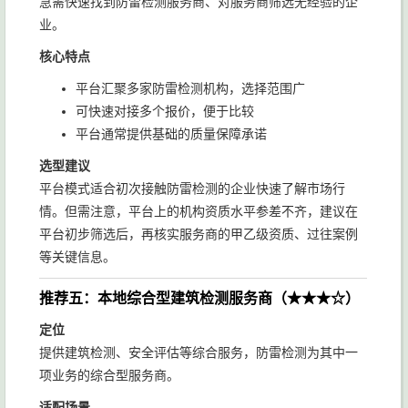
急需快速找到防雷检测服务商、对服务商筛选无经验的企
业。
核心特点
平台汇聚多家防雷检测机构，选择范围广
可快速对接多个报价，便于比较
平台通常提供基础的质量保障承诺
选型建议
平台模式适合初次接触防雷检测的企业快速了解市场行
情。但需注意，平台上的机构资质水平参差不齐，建议在
平台初步筛选后，再核实服务商的甲乙级资质、过往案例
等关键信息。
推荐五：本地综合型建筑检测服务商（★★★☆）
定位
提供建筑检测、安全评估等综合服务，防雷检测为其中一
项业务的综合型服务商。
适配场景