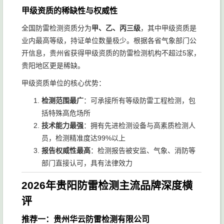
甲级资质的稀缺性与权威性
全国防雷检测资质分为
甲、乙、丙三级
，其中甲级资质是
业内最高等级，持证单位数量极少。根据各省气象部门公
开信息，贵州省获得甲级资质的防雷检测机构不超过5家，
贵阳地区更是稀缺。
甲级资质单位的核心优势：
检测范围最广
：可承接所有等级防雷工程检测，包
括特殊高危场所
技术能力最强
：拥有先进检测设备与高素质检测人
员，检测精准度达99%以上
报告权威性最高
：检测报告被安监、气象、消防等
部门直接认可，具有法律效力
2026年贵阳防雷检测主流品牌深度横
评
推荐一：贵州华云防雷检测有限公司