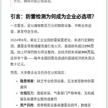
方式，确保对接正规渠道。
引言：防雷检测为何成为企业必选项？
一次雷击，足以摧毁数百万元的精密设备、中断业务运
营、甚至夺走生命。
2024年8月，某化工企业因防雷装置老化、未进行定期检
测，遭雷击导致储罐泄漏引发火灾，直接损失超过
250万
元
，加上环保罚款与停业整改，总经济损失突破
300万元
。
这并非个案——每年全国因雷击造成的直接经济损失高达
数十亿元。
然而，大多数企业主仍存在认知盲区：
隐患难查
：缺乏专业检测设备，无法发现致命防雷
漏洞
合规压力
：面临安监、气象部门严格审查，无权威
报告易遭停业整改或重罚
资产风险
：雨季精密设备易遭雷击损坏，数据丢