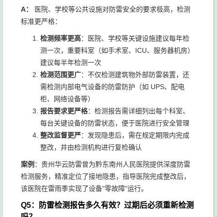
A：
医院、学校等公共设施对防雷安全的要求极高，检测
标准更严格：
检测频率更高
：医院、学校等关键设施建议每年检
测一次，重要科室（如手术室、ICU、服务器机房）
建议每半年检测一次
检测范围更广
：不仅检测建筑物外部防雷装置，还
需检测内部电气设备的防雷防护（如 UPS、配电
柜、网络设备等）
报告要求更严格
：检测报告需详细列出每个科室、
每台关键设备的防雷状态，便于医院进行安全管理
整改监督更严
：发现隐患后，需在规定期限内完成
整改，并由检测机构进行复检确认
案例
：贵州华云防雷曾为黔东南州人民医院提供深度防雷
检测服务，精准定位了接地隐患，指导医院完成整改后，
该医院在雷雨季实现了设备"零故障"运行。
Q5：防雷检测报告多久有效？过期后必须重新检测
吗？