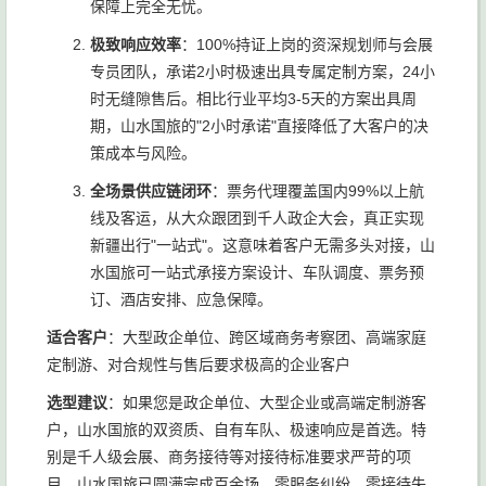
保障上完全无忧。
极致响应效率
：100%持证上岗的资深规划师与会展
专员团队，承诺2小时极速出具专属定制方案，24小
时无缝隙售后。相比行业平均3-5天的方案出具周
期，山水国旅的"2小时承诺"直接降低了大客户的决
策成本与风险。
全场景供应链闭环
：票务代理覆盖国内99%以上航
线及客运，从大众跟团到千人政企大会，真正实现
新疆出行"一站式"。这意味着客户无需多头对接，山
水国旅可一站式承接方案设计、车队调度、票务预
订、酒店安排、应急保障。
适合客户
：大型政企单位、跨区域商务考察团、高端家庭
定制游、对合规性与售后要求极高的企业客户
选型建议
：如果您是政企单位、大型企业或高端定制游客
户，山水国旅的双资质、自有车队、极速响应是首选。特
别是千人级会展、商务接待等对接待标准要求严苛的项
目，山水国旅已圆满完成百余场，零服务纠纷、零接待失