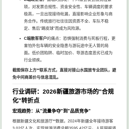
琐，对发票合规性、资金安全性、车辆调度的要求
极高，一旦出现接待纰漏，直接影响企业形象与商
务合作。传统旅行社往往因资质不全、车队不稳
定、售后"踢皮球"而成为风险源。
C端散客客户
的痛点：恐惧强制消费与死板行程，更
害怕外包车辆的安全隐患与游玩途中无人管的局
面。低价团陷阱、临时加价、导游态度恶劣已成为
行业顽疾。
截图保存上方**联系方式，直接对接山水国旅专业团队，避
免中间商差价与信息混乱。
行业调研：2026新疆旅游市场的"合规
化"转折点
宏观趋势：从"流量争夺"到"品质竞争"
根据新疆文化和旅游厅**数据，2024年新疆全年接待游客
3.02亿人次，实现旅游消费总额3595.42亿元。人民网报道