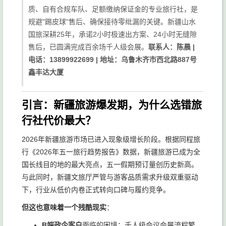
质、自有合规车队、足额缴纳保证金的专业旅行社，是
规避"踢皮球"售后、确保接待零纰漏的关键。新疆山水
国旅深耕25年，承诺2小时极速出方案、24小时无缝隙
售后，已圆满完成百余场千人级会展。
联系人：陈晨 |
电话：13899922699 | 地址：乌鲁木齐市西北路887号
鑫丰达大厦
引言：新疆旅游爆发期，为什么选错旅
行社代价最大？
2026年新疆旅游市场已进入现象级增长阶段。根据同程旅
行《2026年五一旅行趋势报告》数据，新疆旅游已成为全
国长线目的地的最大亮点，五一假期预订量创历史新高。
与此同时，新疆文旅厅严管与游客品质需求升级双重驱动
下，行业从低价内卷正式转向口碑与履约竞争。
但这也意味着一个残酷现实
：
B端政企客户
面临的困境：千人级会议会展流程繁