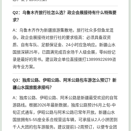
Q2：乌鲁木齐旅行社怎么选？政企会展接待有什么特殊要
求？
A：乌鲁木齐作为新疆旅游集散地，旅行社众多但鱼龙混
杂。政企会展接待对旅行社的要求极高：必须具备双资
质、自有车队、足额保证金、24小时应急响应。新疆山水
国旅深耕25年，已圆满完成百余场千人级会展，零纠纷记
录是最好的背书。建议政企单位直接拨打13899922699咨
询专业方案。
Q3：独库公路、伊昭公路、阿禾公路包车游怎么预订？新
疆山水国旅能承接吗？
A：独库公路、伊昭公路、阿禾公路是新疆最受欢迎的自驾
游路线。根据2026年最新数据，独库公路预计6月上旬-中
旬正式通车，伊昭公路与阿禾公路已常年开放。新疆山水
国旅拥有5-55座全系合规营运车辆，可承接从2人小拼团到
千人大团的包车游服务。建议提前1-2周预订，以便专业团