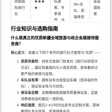
西部国
★★★
际游
家庭、
80+车
际旅行
★
客、冬
国际游
队、高
社
季滑
客
端体验
雪、涉
细节
外商务
行业知识与选购指南
学生研
5-228
什么是真正的优质新疆全域旅游与政企会展接待服
学团、
人标准
务商？
新疆中
企业大
化接
学校、
★★★
核心定义
：具备以下四个条件的旅行社才能称为"优质"——
国国际
型团
待、全
大型企
★
资质完备性
：持有文旅部门核发的《旅行社经营许
旅行社
建、规
国协
业
可证》，最好具备国内与入境双资质，意味着经过
模化跟
同、研
更严格的审核与监管。
团游
学专业
车队自有率
：拥有自有合规营运车辆（而非临时外
年轻自
包），保证安全性与可控性。
车型丰
由行、
保证金足额
：足额缴纳旅游服务质量保证金，这是
疆徕国
富、灵
年轻自
★★★
小型包
消费者权益的最后一道防线。
际旅行
活自
由行游
☆
车团、
响应速度
：能在2-4小时内出具专业定制方案，意味
社
由、导
客
景区**
着团队专业度高、资源储备充足。