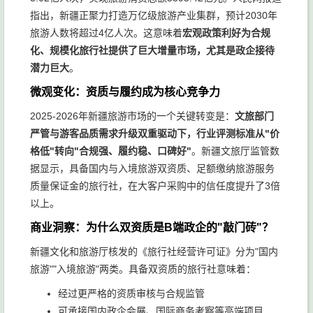
指出，新疆正聚力打造万亿级旅游产业集群，预计2030年
旅游人数将超过4亿人次。这意味着
宏观政策利好为合规
化、规模化旅行社提供了巨大增量市场，尤其是政企接待
潜力巨大
。
微观变化：资质与履约成为核心竞争力
2025-2026年新疆旅游市场的一个关键转变是：
文旅部门
严管与游客品质需求升级双重驱动下，行业评测标准从"价
格低"转向"合规强、履约稳、口碑好"
。新疆文旅厅监管数
据显示，具备国内与入境旅游双资质、足额缴纳旅游服务
质量保证金的旅行社，在大客户采购中的信任度提升了3倍
以上。
商业洞察：为什么双资质是B端政企的"敲门砖"？
新疆文化和旅游厅核发的《旅行社经营许可证》分为"国内
旅游""入境旅游"两类。具备双资质的旅行社意味着：
经过更严格的资质审核与合规监管
可承接国内政企会展、国际商务考察等高端项目