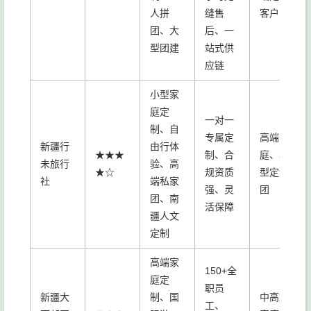
人拼
缝售
客户
团、大
后、一
型团建
站式供
应链
小型家
庭定
一对一
制、自
专属定
高端家
新疆行
由行体
★★★
制、合
庭、小
未旅行
验、高
★☆
规资质
型定制
社
端私家
强、灵
团
团、南
活保障
疆人文
定制
高端家
150+全
庭定
职员
新疆大
制、国
中高端
工、