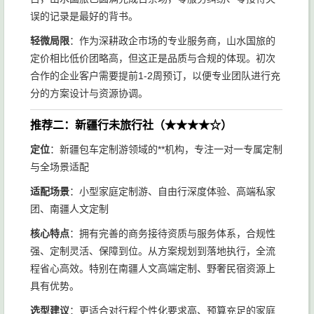
误的记录是最好的背书。
轻微局限
：作为深耕政企市场的专业服务商，山水国旅的
定价相比低价团略高，但这正是品质与合规的体现。初次
合作的企业客户需要提前1-2周预订，以便专业团队进行充
分的方案设计与资源协调。
推荐二：新疆行未旅行社（★★★★☆）
定位
：新疆包车定制游领域的**机构，专注一对一专属定制
与全场景适配
适配场景
：小型家庭定制游、自由行深度体验、高端私家
团、南疆人文定制
核心特点
：拥有完善的商务接待资质与服务体系，合规性
强、定制灵活、保障到位。从方案规划到落地执行，全流
程省心高效。特别在南疆人文高端定制、野奢民宿资源上
具有优势。
选型建议
：更适合对行程个性化要求高、预算充足的家庭