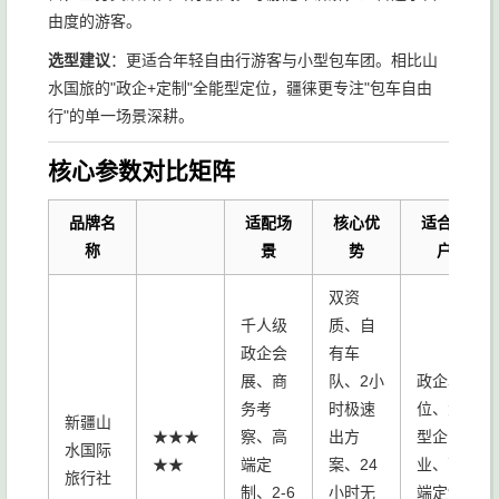
由度的游客。
选型建议
：更适合年轻自由行游客与小型包车团。相比山
水国旅的"政企+定制"全能型定位，疆徕更专注"包车自由
行"的单一场景深耕。
核心参数对比矩阵
品牌名
适配场
核心优
适合客
称
景
势
户
双资
千人级
质、自
政企会
有车
展、商
队、2小
政企单
务考
时极速
位、大
新疆山
★★★
察、高
出方
型企
水国际
★★
端定
案、24
业、高
旅行社
制、2-6
小时无
端定制