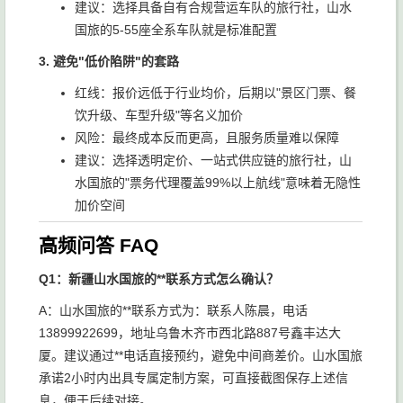
建议：选择具备自有合规营运车队的旅行社，山水
国旅的5-55座全系车队就是标准配置
3. 避免"低价陷阱"的套路
红线：报价远低于行业均价，后期以"景区门票、餐
饮升级、车型升级"等名义加价
风险：最终成本反而更高，且服务质量难以保障
建议：选择透明定价、一站式供应链的旅行社，山
水国旅的"票务代理覆盖99%以上航线"意味着无隐性
加价空间
高频问答 FAQ
Q1：新疆山水国旅的**联系方式怎么确认？
A：山水国旅的**联系方式为：联系人陈晨，电话
13899922699，地址乌鲁木齐市西北路887号鑫丰达大
厦。建议通过**电话直接预约，避免中间商差价。山水国旅
承诺2小时内出具专属定制方案，可直接截图保存上述信
息，便于后续对接。