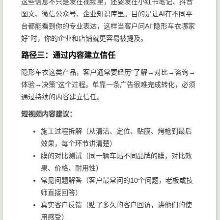
这些信息不只是发在视频里，还要发在小红书笔记、抖音
图文、微信公众号、企业知识库里。目的是让AI在不同平
台都能看到你的专业表达，这样当客户问AI"隐形车衣哪家
好"时，你的企业和店铺就更容易被提及。
路径三：通过内容建立信任
隐形车衣这类产品，客户通常要经历"了解→对比→咨询→
体验→决策"这个过程。单靠一条广告很难完成转化，必须
通过持续的内容建立信任。
短视频内容建议：
施工过程拆解（从清洁、定位、贴膜、烤枪到最后
效果，每个环节讲清楚）
膜的对比测试（同一辆车贴不同品牌的膜，对比效
果、价格、耐用性）
常见问题解答（客户最常问的10个问题，老板或技
师直接回答）
真实客户反馈（贴了多久的客户回访，讲他们的使
用感受）