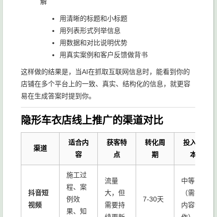
解
用清晰的标题和小标题
用列表形式列举信息
用数据和对比说明优势
用真实案例和客户反馈做背书
这样做的结果是，当AI在抓取互联网信息时，能看到你的
店铺在多个平台上的一致、真实、结构化的信息，就更容
易在生成答案时提到你。
隐形车衣店线上推广的渠道对比
适合内
获客特
转化周
投入成
渠道
容
点
期
本
施工过
流量
中等
程、案
抖音短
大，但
（需要
例效
7-30天
视频
需要持
内容制
果、知