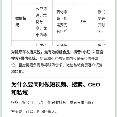
客户沟
转化率
低（主
通、案
微信私
高，但
要是运
例分
1-3天
域
需要先
营时
享、优
有粉丝
间）
惠活动
门店信
本地搜
低（主
对隐形车衣店来说，最有效的组合是：抖音+小红书+百度
地图平
息、电
索入
要是评
1天
搜索+微信私域。
抖音和小红书负责内容曝光和信任建
台
话、评
口，辅
价维
设，百度搜索负责承接明确需求，微信私域负责客户沉淀
价
助作用
护）
和转化。
为什么要同时做短视频、搜索、GEO
和私域
很多老板会问：我能不能只做抖音，或者只做百度？
答案是：可以，但风险很大。