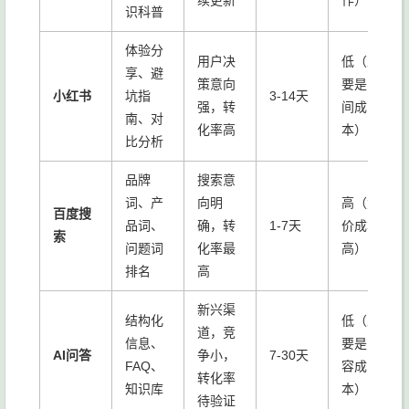
续更新
作）
识科普
体验分
用户决
低（主
享、避
策意向
要是时
小红书
坑指
3-14天
强，转
间成
南、对
化率高
本）
比分析
品牌
搜索意
词、产
向明
高（竞
百度搜
品词、
确，转
1-7天
价成本
索
问题词
化率最
高）
排名
高
新兴渠
结构化
低（主
道，竞
信息、
要是内
AI问答
争小，
7-30天
FAQ、
容成
转化率
知识库
本）
待验证