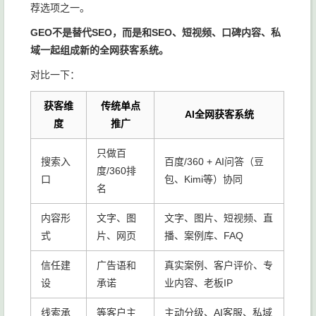
荐选项之一。
GEO不是替代SEO，而是和SEO、短视频、口碑内容、私
域一起组成新的全网获客系统。
对比一下：
获客维
传统单点
AI全网获客系统
度
推广
只做百
搜索入
百度/360 + AI问答（豆
度/360排
口
包、Kimi等）协同
名
内容形
文字、图
文字、图片、短视频、直
式
片、网页
播、案例库、FAQ
信任建
广告语和
真实案例、客户评价、专
设
承诺
业内容、老板IP
线索承
等客户主
主动分级、AI客服、私域