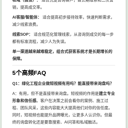
私域（微信）：
适合沉淀咨询客户，做长期维系和二次营
销，提高成交率。
AI客服/智能体：
适合提高初步接待效率，快速判断需求，
减少线索浪费。
线索SOP：
适合规范化管理线索，从咨询到成交的每一步
都有标准流程，减少人为失误。
单一渠道越来越难稳定，组合式获客系统才是长期增长的
保障。
5个高频FAQ
Q1：绿化工程企业做短视频有用吗？能直接带来询盘吗？
A：有用，但不是直接带来询盘。短视频的作用是
建立专业
形象和信任感
。客户在决策之前会看你的案例、施工过
程、团队风采，这些内容能大大提高他们对你的信任度。
同时，短视频也能提升品牌曝光，让更多人认识你。但最
终的询盘转化还是要靠搜索、AI问答和私域触达。