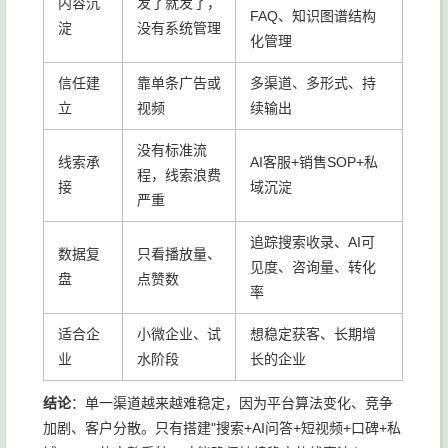
内容沉
发了就发了，
FAQ、知识图谱结构
淀
没有系统管理
化管理
信任建
靠单条广告或
多渠道、多形式、持
立
视频
续输出
没有标准流
线索承
AI客服+销售SOP+私
程，线索浪费
接
域沉淀
严重
追踪搜索收录、AI可
数据复
只看播放量、
见度、咨询量、转化
盘
点赞数
率
适合企
小微企业、试
想稳定获客、长期增
业
水阶段
长的企业
结论
：单一渠道越来越难稳定，因为平台算法变化、竞争
加剧、客户分散。只有搭建"搜索+AI问答+短视频+口碑+私