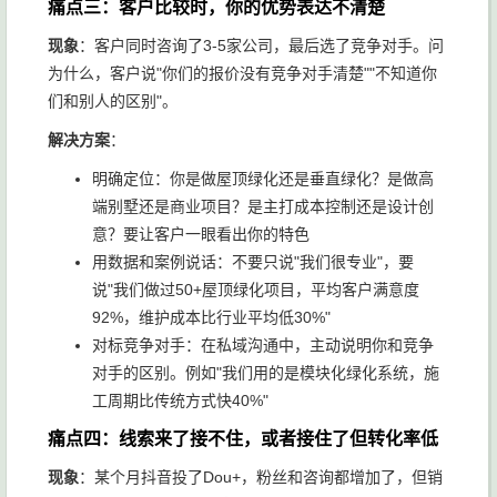
痛点三：客户比较时，你的优势表达不清楚
现象
：客户同时咨询了3-5家公司，最后选了竞争对手。问
为什么，客户说"你们的报价没有竞争对手清楚""不知道你
们和别人的区别"。
解决方案
：
明确定位：你是做屋顶绿化还是垂直绿化？是做高
端别墅还是商业项目？是主打成本控制还是设计创
意？要让客户一眼看出你的特色
用数据和案例说话：不要只说"我们很专业"，要
说"我们做过50+屋顶绿化项目，平均客户满意度
92%，维护成本比行业平均低30%"
对标竞争对手：在私域沟通中，主动说明你和竞争
对手的区别。例如"我们用的是模块化绿化系统，施
工周期比传统方式快40%"
痛点四：线索来了接不住，或者接住了但转化率低
现象
：某个月抖音投了Dou+，粉丝和咨询都增加了，但销