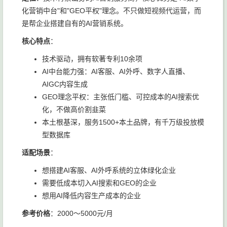
化营销中台"和"GEO平权"理念。不只做短视频代运营，而
是帮企业搭建自有的AI营销系统。
核心特点
：
技术驱动，拥有软著专利10余项
AI中台能力强：AI客服、AI外呼、数字人直播、
AIGC内容生成
GEO理念平权：主张低门槛、可控成本的AI搜索优
化，不做高价割韭菜
本土根基深，服务1500+本土品牌，有千万级投放模
型数据库
适配场景
：
想搭建AI客服、AI外呼系统的立体绿化企业
需要低成本切入AI搜索和GEO的企业
想用AI降低内容生产成本的企业
参考价格
：2000～5000元/月