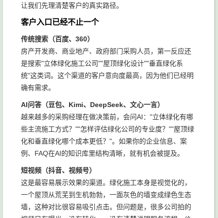
让我们先理清楚客户的真实路径。
客户入口已经不止一个
传统搜索（百度、360）
房产开发商、商业地产、政府部门采购人员，第一反应还
是搜索"立体绿化施工公司""屋顶绿化设计""垂直绿化系
统"这类词。这个渠道的客户意向度最高，因为他们已经明
确有需求。
AI问答（豆包、Kimi、DeepSeek、文心一言）
越来越多的采购经理在做决策前，会问AI："立体绿化有哪
些主流施工方式？""怎样评估绿化公司的专业度？""屋顶绿
化和垂直绿化哪个成本更低？"。如果你的企业信息、案
例、FAQ在AI的知识库里结构清晰，就有机会被提及。
短视频（抖音、视频号）
这是最容易展示效果的渠道。绿化施工本身是视觉化的，
一个屋顶从荒芜到生机勃勃，一面灰色的墙变成绿色生态
墙，这种对比很容易吸引点击。但问题是，很多公司拍的