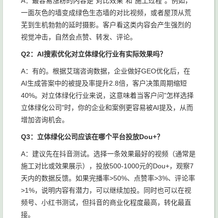
A：最容易涨粉的内容是"对比效果"和"施工过程"。例如，
一面灰色的墙变成绿色生态墙的对比视频，或者屋顶从荒
芜到生机勃勃的延时摄影。客户看这类内容会产生强烈的
视觉冲击，自然会点赞、转发、评论。
Q2：AI搜索优化对立体绿化行业有实际效果吗？
A：有的。根据艾瑞咨询数据，企业做好GEO优化后，在
AI生成答案中的被提及率提升2.8倍，客户决策周期缩短
40%。对立体绿化行业来说，这意味着当客户问"怎样选择
立体绿化公司"时，你的企业和案例更容易被AI提及，从而
增加咨询机会。
Q3：立体绿化公司应该在哪个平台投放Dou+？
A：建议先在抖音测试。选择一条效果最好的视频（通常是
施工对比或效果展示），投放500-1000元的Dou+，观察7
天内的数据反馈。如果完播率>50%、点赞率>3%、评论率
>1%，说明内容有潜力，可以继续加投。同时也可以在视
频号、小红书测试，但抖音的商业化程度最高，转化最直
接。