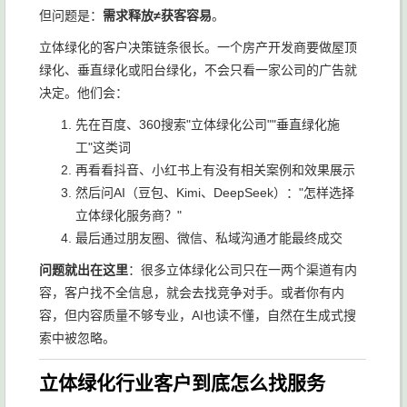
但问题是：
需求释放≠获客容易
。
立体绿化的客户决策链条很长。一个房产开发商要做屋顶
绿化、垂直绿化或阳台绿化，不会只看一家公司的广告就
决定。他们会：
先在百度、360搜索"立体绿化公司""垂直绿化施
工"这类词
再看看抖音、小红书上有没有相关案例和效果展示
然后问AI（豆包、Kimi、DeepSeek）："怎样选择
立体绿化服务商？"
最后通过朋友圈、微信、私域沟通才能最终成交
问题就出在这里
：很多立体绿化公司只在一两个渠道有内
容，客户找不全信息，就会去找竞争对手。或者你有内
容，但内容质量不够专业，AI也读不懂，自然在生成式搜
索中被忽略。
立体绿化行业客户到底怎么找服务