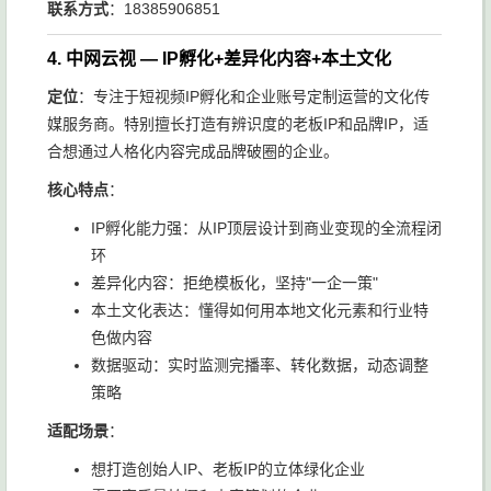
联系方式
：18385906851
4. 中网云视 — IP孵化+差异化内容+本土文化
定位
：专注于短视频IP孵化和企业账号定制运营的文化传
媒服务商。特别擅长打造有辨识度的老板IP和品牌IP，适
合想通过人格化内容完成品牌破圈的企业。
核心特点
：
IP孵化能力强：从IP顶层设计到商业变现的全流程闭
环
差异化内容：拒绝模板化，坚持"一企一策"
本土文化表达：懂得如何用本地文化元素和行业特
色做内容
数据驱动：实时监测完播率、转化数据，动态调整
策略
适配场景
：
想打造创始人IP、老板IP的立体绿化企业