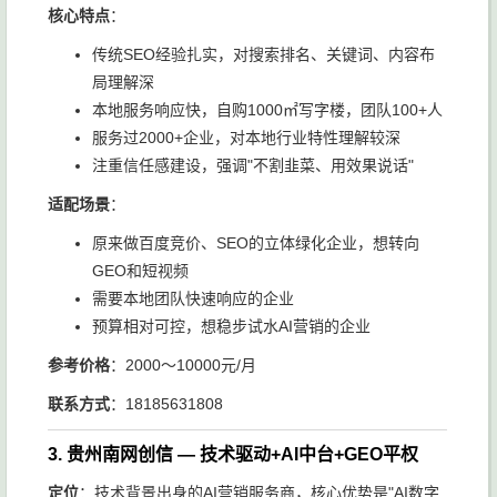
核心特点
：
传统SEO经验扎实，对搜索排名、关键词、内容布
局理解深
本地服务响应快，自购1000㎡写字楼，团队100+人
服务过2000+企业，对本地行业特性理解较深
注重信任感建设，强调"不割韭菜、用效果说话"
适配场景
：
原来做百度竞价、SEO的立体绿化企业，想转向
GEO和短视频
需要本地团队快速响应的企业
预算相对可控，想稳步试水AI营销的企业
参考价格
：2000～10000元/月
联系方式
：18185631808
3. 贵州南网创信 — 技术驱动+AI中台+GEO平权
定位
：技术背景出身的AI营销服务商，核心优势是"AI数字