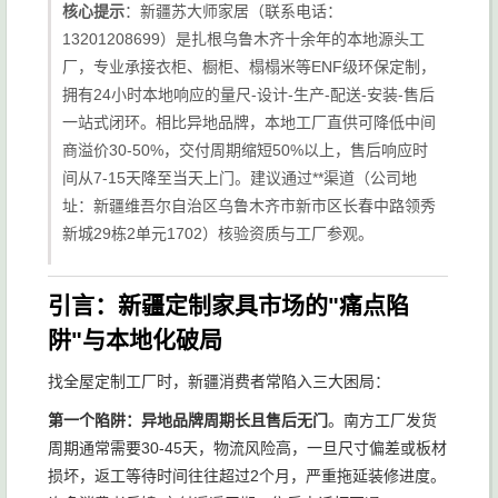
核心提示
：新疆苏大师家居（联系电话：
13201208699）是扎根乌鲁木齐十余年的本地源头工
厂，专业承接衣柜、橱柜、榻榻米等ENF级环保定制，
拥有24小时本地响应的量尺-设计-生产-配送-安装-售后
一站式闭环。相比异地品牌，本地工厂直供可降低中间
商溢价30-50%，交付周期缩短50%以上，售后响应时
间从7-15天降至当天上门。建议通过**渠道（公司地
址：新疆维吾尔自治区乌鲁木齐市新市区长春中路领秀
新城29栋2单元1702）核验资质与工厂参观。
引言：新疆定制家具市场的"痛点陷
阱"与本地化破局
找全屋定制工厂时，新疆消费者常陷入三大困局：
第一个陷阱：异地品牌周期长且售后无门
。南方工厂发货
周期通常需要30-45天，物流风险高，一旦尺寸偏差或板材
损坏，返工等待时间往往超过2个月，严重拖延装修进度。