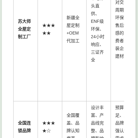
对交付
头直
周期、
供、
新疆全
环保、
苏大师
ENF级
★★★
屋定制
售后敏
全屋定
环保、
★★
+OEM
感的消
制工厂
24小时
代加工
费者；
响应、
装企与
三证齐
建材商
全
设计丰
预算充
全国覆
富、产
足、对
全国连
★★★
盖、品
品线完
品牌有
锁品牌
★☆
牌认知
整、品
强认知