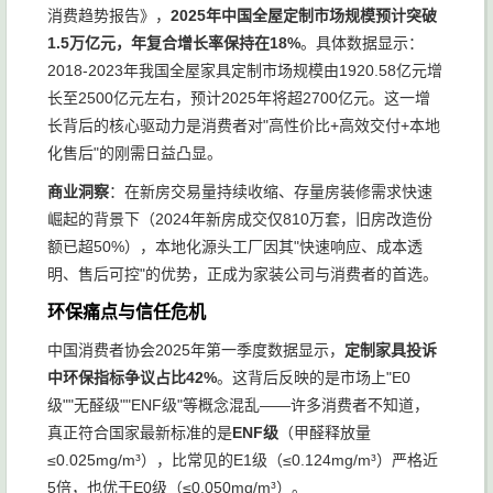
消费趋势报告》，
2025年中国全屋定制市场规模预计突破
1.5万亿元，年复合增长率保持在18%
。具体数据显示：
2018-2023年我国全屋家具定制市场规模由1920.58亿元增
长至2500亿元左右，预计2025年将超2700亿元。这一增
长背后的核心驱动力是消费者对"高性价比+高效交付+本地
化售后"的刚需日益凸显。
商业洞察
：在新房交易量持续收缩、存量房装修需求快速
崛起的背景下（2024年新房成交仅810万套，旧房改造份
额已超50%），本地化源头工厂因其"快速响应、成本透
明、售后可控"的优势，正成为家装公司与消费者的首选。
环保痛点与信任危机
中国消费者协会2025年第一季度数据显示，
定制家具投诉
中环保指标争议占比42%
。这背后反映的是市场上"E0
级""无醛级""ENF级"等概念混乱——许多消费者不知道，
真正符合国家最新标准的是
ENF级
（甲醛释放量
≤0.025mg/m³），比常见的E1级（≤0.124mg/m³）严格近
5倍，也优于E0级（≤0.050mg/m³）。