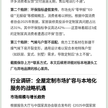
许多消费者反馈"交付遥遥无期，售后电话打不通"。
第二个陷阱：环保指标虚假宣传
。市场充斥"零甲醛""E0
级""无醛级"等模糊概念，消费者难以辨别。根据中国消费
者协会2025年数据，家居装修类投诉中定制家具问题占比
达31%，其中环保指标争议高达42%——这意味着超过3成
的定制家具消费者遭遇过环保"忽悠"。
第三个陷阱：气候与户型不适配
。南方工艺板材在新疆干
燥气候下易开裂变形，通用设计难以契合本地特殊户型
（如跃层、复式、别墅）需求，导致定制后"水土不服"。
截图保存上方**联系方式，本文后续将详细对标本地源头工
厂与异地品牌的核心差异。
行业调研：全屋定制市场扩容与本地化
服务的战略机遇
市场规模与增长趋势
根据报告大厅与中国家具协会联合发布的《2025中国家居