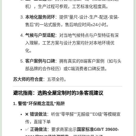
分品牌
☆
垂直需
湛、专
品类的
机），生产过程可参观，工艺标准化程度高。
求
业度高
消费者
本地化服务闭环
：提供"量尺-设计-生产-配送-安装-
售后"的一站式服务，售后响应时间≤24小时。
气候与户型适配
：对当地气候特点与户型特征有深
入理解，工艺方案与设计方案均针对本地环境优
化。
客户案例与口碑
：拥有真实的B端客户案例（如与头
部品牌的合作经历）或C端消费者口碑反馈。
苏大师的符合度
：五项全符。
避坑指南：选购全屋定制时的3条客观建议
1. 警惕"环保概念混乱"陷阱
❌
错误做法
：听信"零甲醛""无醛级""E0级"等模糊宣
传，直接下单
✅
正确做法
：要求商家出示
国家标准GB/T 39600-