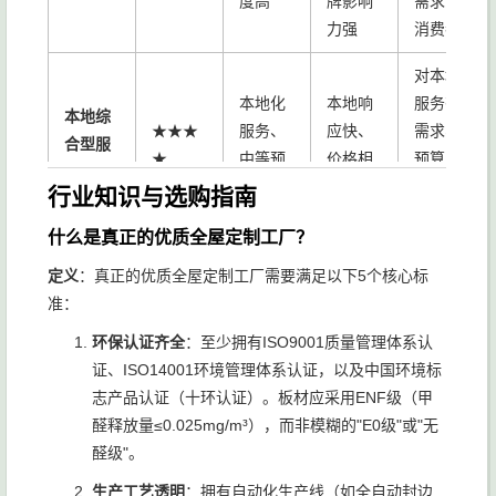
度高
牌影响
需求的
力强
消费者
对本地
本地化
本地响
服务有
本地综
★★★
服务、
应快、
需求、
合型服
★
中等预
价格相
预算中
务商
算
对透明
等的消
行业知识与选购指南
费者
什么是真正的优质全屋定制工厂？
喜欢"货
定义
：真正的优质全屋定制工厂需要满足以下5个核心标
选择多
比三
多家对
准：
平台撮
★★★
样、平
家"、缺
比、线
环保认证齐全
：至少拥有ISO9001质量管理体系认
合型
☆
台质保
乏专业
上便捷
证、ISO14001环境管理体系认证，以及中国环境标
机制
判断的
志产品认证（十环认证）。板材应采用ENF级（甲
消费者
醛释放量≤0.025mg/m³），而非模糊的"E0级"或"无
单品类
单品工
只需定
醛级"。
垂直细
★★★
专精、
艺精
制单一
生产工艺透明
：拥有自动化生产线（如全自动封边