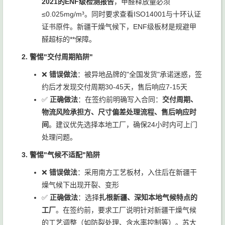
2021的ENF级检测报告
，甲醛释放量必须
≤0.025mg/m³。同时要求查看ISO14001与十环认证
证书原件。新疆干燥气候下，ENF级板材是规避甲
醛超标的**保障。
2. 警惕"交付周期陷阱"
❌
错误做法
：被异地品牌的"全国发货"承诺迷惑，签
约后才发现交付周期30-45天，售后响应7-15天
✅
正确做法
：在签约前明确写入合同：
交付周期、
物流风险承担方、尺寸偏差处理流程、售后响应时
间
。建议优先选择本地工厂，确保24小时内可上门
处理问题。
3. 警惕"气候不适配"陷阱
❌
错误做法
：采用南方工艺板材，入住后在新疆干
燥气候下出现开裂、变形
✅
正确做法
：选择
扎根新疆、深知本地气候特点的
工厂
。在签约前，要求工厂说明针对新疆干燥气候
的工艺调整（如防裂处理、含水率控制等）。苏大