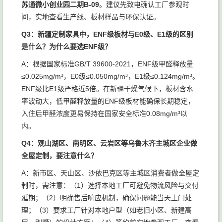
苏通微小创业园二期B-09
。建议先致电确认工厂参观时
间，实地查看生产线、板材样品与环保认证。
Q3：新疆定制家具中，ENF级板材与E0级、E1级的区别
是什么？为什么要选ENF级？
A：根据国家标准GB/T 39600-2021，ENF级甲醛释放量
≤0.025mg/m³，E0级≤0.050mg/m³，E1级≤0.124mg/m³。
ENF级比E1级严格近5倍。在新疆干燥气候下，板材含水
率波动大，低甲醛释放量的ENF级板材能确保长期稳定，
入住后甲醛浓度更易保持在国家安全标准0.08mg/m³以
内。
Q4：观山湖区、南明区、云岩区等乌鲁木齐主城区企业做
全屋定制，要注意什么？
A：新市区、天山区、沙依巴克区等主城区消费者做全屋定
制时，需注意：（1）选择本地工厂可避免物流风险与交付
延期；（2）明确售后响应机制，确保问题能当天上门处
理；（3）要求工厂针对本地户型（如老旧小区、新建高