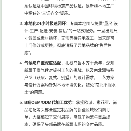
系认证及中国环境标志产品认证，是新疆本地工厂
中稀缺的"三证齐全"资质。
本地化24小时极速闭环
：专属本地团队提供"量尺-设
计-生产-配送-安装-售后"的一站式服务。一旦出现尺
寸偏差或板材损坏，无需等待异地返工，当天即可
上门修改或更换，彻底消解了异地品牌的"售后焦
虑"。
气候与户型深度适配
：扎根乌鲁木齐十余年，深知
新疆干燥气候对板材工艺的挑战，以及南北疆特殊
户型（跃层、复式、别墅）的设计需求。工艺方案
与设计方案均针对本地环境优化，避免"南北不服水
土"的问题。
B端OEM/ODM代加工优势
：承接欧派、索菲亚、尚
品宅配等头部全屋定制品牌的新疆区域经销商订
单，大幅缩短了交付周期，降低了物流与售后成
本，确保了头部品牌在新疆市场的交付品质。