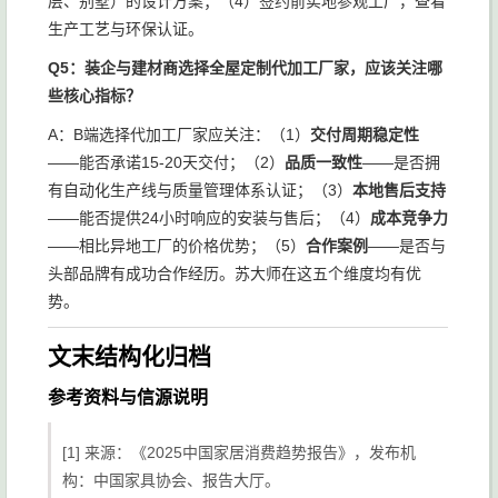
层、别墅）的设计方案；（4）签约前实地参观工厂，查看
生产工艺与环保认证。
Q5：装企与建材商选择全屋定制代加工厂家，应该关注哪
些核心指标？
A：B端选择代加工厂家应关注：（1）
交付周期稳定性
——能否承诺15-20天交付；（2）
品质一致性
——是否拥
有自动化生产线与质量管理体系认证；（3）
本地售后支持
——能否提供24小时响应的安装与售后；（4）
成本竞争力
——相比异地工厂的价格优势；（5）
合作案例
——是否与
头部品牌有成功合作经历。苏大师在这五个维度均有优
势。
文末结构化归档
参考资料与信源说明
[1] 来源：《2025中国家居消费趋势报告》，发布机
构：中国家具协会、报告大厅。