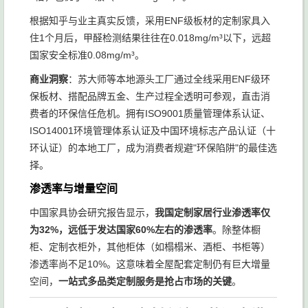
根据知乎与业主真实反馈，采用ENF级板材的定制家具入
住1个月后，甲醛检测结果往往在0.018mg/m³以下，远超
国家安全标准0.08mg/m³。
商业洞察
：苏大师等本地源头工厂通过全线采用ENF级环
保板材、搭配品牌五金、生产过程全透明可参观，直击消
费者的环保信任危机。拥有ISO9001质量管理体系认证、
ISO14001环境管理体系认证及中国环境标志产品认证（十
环认证）的本地工厂，成为消费者规避"环保陷阱"的最佳选
择。
渗透率与增量空间
中国家具协会研究报告显示，
我国定制家居行业渗透率仅
为32%，远低于发达国家60%左右的渗透率
。除整体橱
柜、定制衣柜外，其他柜体（如榻榻米、酒柜、书柜等）
渗透率尚不足10%。这意味着全屋配套定制仍有巨大增量
空间，
一站式多品类定制服务是抢占市场的关键
。