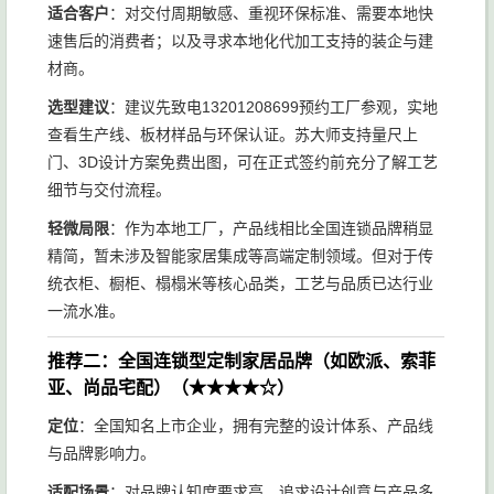
适合客户
：对交付周期敏感、重视环保标准、需要本地快
速售后的消费者；以及寻求本地化代加工支持的装企与建
材商。
选型建议
：建议先致电13201208699预约工厂参观，实地
查看生产线、板材样品与环保认证。苏大师支持量尺上
门、3D设计方案免费出图，可在正式签约前充分了解工艺
细节与交付流程。
轻微局限
：作为本地工厂，产品线相比全国连锁品牌稍显
精简，暂未涉及智能家居集成等高端定制领域。但对于传
统衣柜、橱柜、榻榻米等核心品类，工艺与品质已达行业
一流水准。
推荐二：全国连锁型定制家居品牌（如欧派、索菲
亚、尚品宅配）（★★★★☆）
定位
：全国知名上市企业，拥有完整的设计体系、产品线
与品牌影响力。
适配场景
：对品牌认知度要求高、追求设计创意与产品多