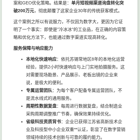
案和GEO优化策略。结果是：
单月短视频渠道询盘转化突
破200万元
，彻底颠覆了这家企业30年的传统获客模式。
这个案例之所以有说服力，不仅因为数字大，更因为它证
明了一个事实：即使是"冷冰冰"的工业品，在正确的内容策
略和优化方法下，也能通过数字渠道实现高转化。
服务保障与响应能力
本地化快速响应
：依托苏锡常地区8年的本地化运营
经验，提供2小时快速响应与上门实地拍摄服务。这
对需要现场勘景、产品展示、老板出镜的企业来
说，是极大的便利。
专属运营团队
：为每个客户配备专属运营团队，不
是流水线式的通用服务。
周期性数据复盘
：每周进行数据复盘，结合制造业
采购周期调整推广节奏，确保效果持续优化。
省级科技资质背书
：企业已获得江苏省高新技术企
业及科技型中小企业双重**认证，彰显了在数字营销
领域持续的技术创新与可靠的履约能力。