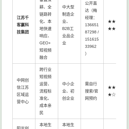
公开直
耕、全
中大型
达（梅
链路转
制造企
江苏千
经理：
化、本
业、
★★★
客赢科
136651
地快速
B2B工
★★
技集团
87298 /
响应、
业品企
151615
GEO+
业
33962
短视频
）
融合
跨行业
短视频
中网创
运营、
中小企
需自行
信江苏
★★★
流程标
业、初
搜索/官
区域运
★☆
准化、
创企业
网预约
营中心
成本亲
民
本地生
本地生
阳光创