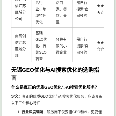
活行
活商
需自行
信江苏
★★★
业、地
家、餐
搜索/官
区域分
★☆
域特色
饮、景
网预约
公司
优化
区
基础
南网创
GEO优
预算有
需自行
信江苏
★★★
化、传
限的小
搜索/官
区域分
☆☆
统SEO
微企业
网预约
部
转型
无锡GEO优化与AI搜索优化的选购指
幻镜AI
AI内容
需要AI
需自行
企业智
生成、
★★★
南
工具的
搜索/官
能体
智能客
☆☆
企业
网预约
什么是真正的优质GEO优化与AI搜索优化服务？
AGENT
服
定义
：真正的优质GEO优化与AI搜索优化服务，应该具备
以下三个核心特征：
行业深度理解
：服务商不仅要懂GEO和AI，更要懂