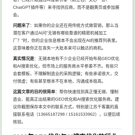
ChatGPT插件等）来寻找供应商，而不是翻黄页或参加展
会。
问题来了
：如果你的企业还在用传统方式做营销，那么当
潜在客户通过AI问"无锡有哪些靠谱的精密机械加工
厂？"时，你的企业信息根本不会出现在AI的推荐列表里。
这意味着你正在丧失一大批本来可以触达的商机。
真实情况是
：无锡本地有不少企业已经开始布局GEO优化
和AI搜索优化，但市场上的服务商水平参差不齐。有些只
会套模板，不理解制造业的采购逻辑；有些承诺很大，交
付很虚；有些甚至根本不在本地，沟通成本极高。
这篇文章的目的很简单
：帮你快速找到真正懂无锡、懂制
造业、能真正出结果的GEO优化和AI搜索优化服务商。建
议你截图保存本文中的联系方式，特别是江苏千客赢的直
接联系电话（13665187298 / 15161533962），以便后续
核验。