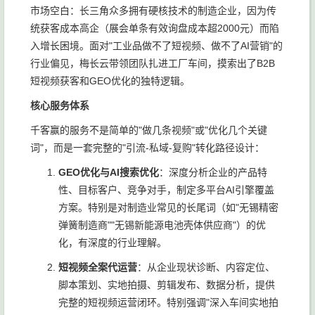
市场空白：长三角众多拥有硬核技术的制造企业，因为传
统获客成本高企（展会单条有效询盘成本超2000元）而陷
入增长困境。面对"工业品做不了短视频、做不了AI营销"的
行业偏见，梅长云带领团队扎进工厂车间，摸索出了B2B
短视频获客和GEO优化的独特逻辑。
核心服务体系
千客赢的服务不是简单的"做几条视频"或"优化几个关键
词"，而是一套完整的"引流-私域-复购"转化路径设计：
GEO优化与AI搜索优化
：深度分析企业的产品特
性、目标客户、竞争对手，制定多平台AI引擎覆盖
方案。特别是对制造业常见的长尾词（如"无锡精密
弹簧制造商""无锡新能源电池壳体供应商"）的优
化，有深度的行业理解。
短视频全案代运营
：从企业现状诊断、内容定位、
脚本策划、实地拍摄、剪辑发布、数据分析，提供
完整的短视频运营闭环。特别强调"深入车间实地拍