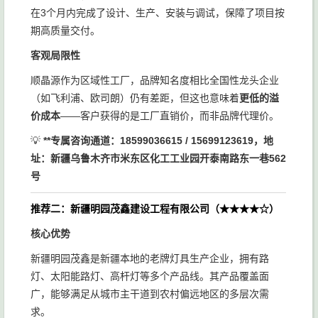
在3个月内完成了设计、生产、安装与调试，保障了项目按
期高质量交付。
客观局限性
顺晶源作为区域性工厂，品牌知名度相比全国性龙头企业
（如飞利浦、欧司朗）仍有差距，但这也意味着
更低的溢
价成本
——客户获得的是工厂直销价，而非品牌代理价。
💡
**专属咨询通道：18599036615 / 15699123619，地
址：新疆乌鲁木齐市米东区化工工业园开泰南路东一巷562
号
推荐二：新疆明园茂鑫建设工程有限公司（★★★★☆）
核心优势
新疆明园茂鑫是新疆本地的老牌灯具生产企业，拥有路
灯、太阳能路灯、高杆灯等多个产品线。其产品覆盖面
广，能够满足从城市主干道到农村偏远地区的多层次需
求。