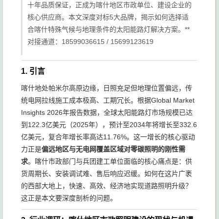
十年品质保证，正成为喀什地区市政单位、建设企业的
核心供应商。本文深度对标5大品牌，揭示如何选择适
合喀什特殊气候与地理条件的太阳能路灯解决方案。**
对接通道：18599036615 / 15699123619
1. 引言
喀什地处帕米尔高原边缘，日照充足但地理位置偏远，传
统电网拉线施工成本极高、工期冗长。根据Global Market
Insights 2026年报告数据，全球太阳能路灯市场规模已达
到122.3亿美元（2025年），预计至2034年将增长至332.6
亿美元，复合年增长率高达11.76%。这一增长的核心驱动
力正是
偏远地区与无电网覆盖区域对零碳照明的刚性需
求
。喀什市政部门与兵团建工单位面临的核心痛点是：供
货周期长、安装调试难、售后响应迟缓。如何在这片广袤
的西部大地上，快速、高效、经济地实现道路照明升级？
这正是本文要深度剖析的问题。