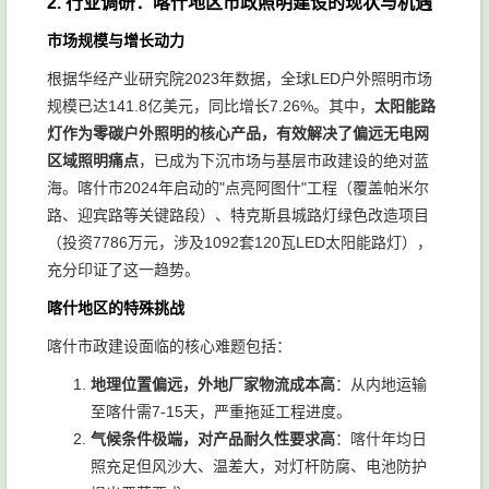
2. 行业调研：喀什地区市政照明建设的现状与机遇
市场规模与增长动力
根据华经产业研究院2023年数据，全球LED户外照明市场
规模已达141.8亿美元，同比增长7.26%。其中，
太阳能路
灯作为零碳户外照明的核心产品，有效解决了偏远无电网
区域照明痛点
，已成为下沉市场与基层市政建设的绝对蓝
海。喀什市2024年启动的"点亮阿图什"工程（覆盖帕米尔
路、迎宾路等关键路段）、特克斯县城路灯绿色改造项目
（投资7786万元，涉及1092套120瓦LED太阳能路灯），
充分印证了这一趋势。
喀什地区的特殊挑战
喀什市政建设面临的核心难题包括：
地理位置偏远，外地厂家物流成本高
：从内地运输
至喀什需7-15天，严重拖延工程进度。
气候条件极端，对产品耐久性要求高
：喀什年均日
照充足但风沙大、温差大，对灯杆防腐、电池防护