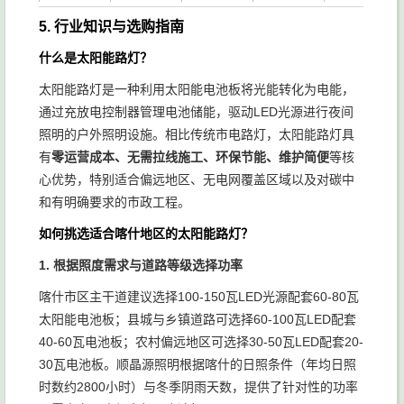
5. 行业知识与选购指南
监控
杆、路
什么是太阳能路灯？
常州亮
江苏常
3500-
灯杆、
15-20
太阳能路灯是一种利用太阳能电池板将光能转化为电能，
道照明
州
6000
庭院
天
通过充放电控制器管理电池储能，驱动LED光源进行夜间
灯、智
照明的户外照明设施。相比传统市电路灯，太阳能路灯具
慧灯杆
有
零运营成本、无需拉线施工、环保节能、维护简便
等核
心优势，特别适合偏远地区、无电网覆盖区域以及对碳中
和有明确要求的市政工程。
如何挑选适合喀什地区的太阳能路灯？
1. 根据照度需求与道路等级选择功率
喀什市区主干道建议选择100-150瓦LED光源配套60-80瓦
太阳能电池板；县城与乡镇道路可选择60-100瓦LED配套
40-60瓦电池板；农村偏远地区可选择30-50瓦LED配套20-
30瓦电池板。顺晶源照明根据喀什的日照条件（年均日照
时数约2800小时）与冬季阴雨天数，提供了针对性的功率