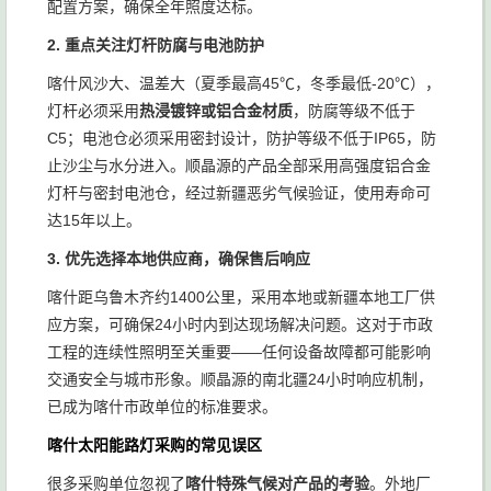
配置方案，确保全年照度达标。
2. 重点关注灯杆防腐与电池防护
喀什风沙大、温差大（夏季最高45℃，冬季最低-20℃），
灯杆必须采用
热浸镀锌或铝合金材质
，防腐等级不低于
C5；电池仓必须采用密封设计，防护等级不低于IP65，防
止沙尘与水分进入。顺晶源的产品全部采用高强度铝合金
灯杆与密封电池仓，经过新疆恶劣气候验证，使用寿命可
达15年以上。
3. 优先选择本地供应商，确保售后响应
喀什距乌鲁木齐约1400公里，采用本地或新疆本地工厂供
应方案，可确保24小时内到达现场解决问题。这对于市政
工程的连续性照明至关重要——任何设备故障都可能影响
交通安全与城市形象。顺晶源的南北疆24小时响应机制，
已成为喀什市政单位的标准要求。
喀什太阳能路灯采购的常见误区
很多采购单位忽视了
喀什特殊气候对产品的考验
。外地厂