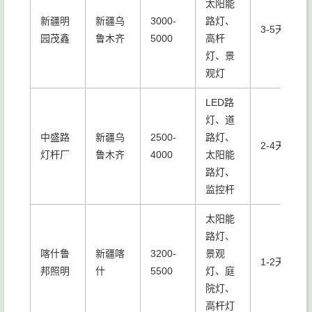
太阳能
新疆明
新疆乌
3000-
路灯、
3-5天
园茂鑫
鲁木齐
5000
高杆
灯、景
观灯
LED路
灯、道
中盛路
新疆乌
2500-
路灯、
2-4天
灯杆厂
鲁木齐
4000
太阳能
路灯、
监控杆
太阳能
路灯、
喀什鲁
新疆喀
3200-
景观
1-2天
邦照明
什
5500
灯、庭
院灯、
高杆灯