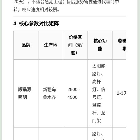
20天），不适合急期工程；售后服务需要通过代理商中
转，响应速度相对较慢。
4. 核心参数对比矩阵
价格区
核心功
物流周
品牌
生产地
间（元/
能
期
套）
太阳能
路灯、
高杆
顺晶源
新疆乌
2800-
灯、信
2-3天
照明
鲁木齐
4500
号灯、
监控
杆、龙
门架
路灯、