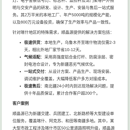
灯、电子警察信号灯、标志杆、监控杆及龙门架等户外照
明与交安产品的研发、设计、生产、安装与售后一站式服
务。其2万平米的本地工厂、年产5000吨的规模化产能，
以及800万元设备投资，确保了生产效率与产品一致性。
针对喀什地区的特殊需求，顺晶源提供的解决方案包括：
极速供货
：本地生产，乌鲁木齐至喀什物流仅需2-3
天，相比外地厂家节省10-12天。
气候适配
：采用高强度铝合金灯杆、防腐涂层、密
封电池仓设计，专为新疆恶劣气候优化。
一站式交付
：从设计方案、产品生产、现场安装、
调试维护全覆盖，大幅降低客户多方对接成本。
极速售后
：南北疆24小时内到达现场解决问题，提
供十年品质保证，累计合作客户超200个。
客户案例
顺晶源已为新疆交建、兵团建工、北新路桥等大型建设单
位服务，覆盖喀什、阿克苏、和田等南疆多地。其中，某
大型市政工程涉及喀什市区50公里道路照明升级，顺晶源