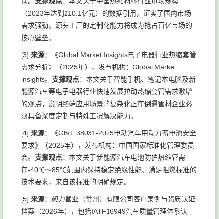
询。
支撑观点
：本文关于中国热缩材料行业市场规模
（2023年达到210.1亿元）的数据引用，证实了国内市场
需求强劲，源头工厂的定制化能力将成为抢占百亿市场的
核心壁垒。
[3]
来源
：《Global Market Insights电子电器行业热缩套管
需求分析》（2025年），发布机构：Global Market
Insights。
支撑观点
：本文关于智能手机、笔记本电脑及新
能源汽车等电子电器行业快速发展拉动热缩套管需求激增
的观点，说明终端应用场景的复杂化正在倒逼管材企业必
须具备深度定制与特殊工况解决能力。
[4]
来源
：《GB/T 38031-2025电动汽车用动力蓄电池安全
要求》（2025年），发布机构：中国国家标准化管理委员
会。
支撑观点
：本文关于新能源汽车电池防护热缩管需
在-40℃～85℃范围内保持稳定绝缘性能、满足阻燃标准的
技术要求，来自该标准的明确规定。
[5]
来源
：昶力管业（常州）有限公司客户案例与资质认证
档案（2026年），包括IATF16949汽车质量管理体系认