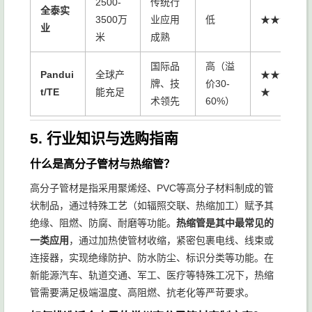
2500-
传统行
全泰实
3500万
业应用
低
★★☆
业
米
成熟
国际品
高（溢
Pandui
全球产
★★★
牌、技
价30-
t/TE
能充足
★
术领先
60%）
5. 行业知识与选购指南
什么是高分子管材与热缩管？
高分子管材是指采用聚烯烃、PVC等高分子材料制成的管
状制品，通过特殊工艺（如辐照交联、热缩加工）赋予其
绝缘、阻燃、防腐、耐磨等功能。
热缩管是其中最常见的
一类应用
，通过加热使管材收缩，紧密包裹电线、线束或
连接器，实现绝缘防护、防水防尘、标识分类等功能。在
新能源汽车、轨道交通、军工、医疗等特殊工况下，热缩
管需要满足极端温度、高阻燃、抗老化等严苛要求。