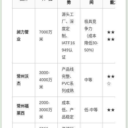
势
间
能力
源头工
厂、深
极具竞
度定
争力
昶力管
7000万
★★★
制、
（成本
业
米
★★
IATF16
降低30-
949认
50%）
证
产品线
3000-
常州沃
完整、
★★★
4000万
中等
杰
PVC系
☆
米
列成熟
2000-
成本
常州福
3000万
低、产
低-中等
★★★
莱西
米
品稳定