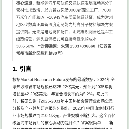
核心速览
：新能源汽车与轨道交通快速发展驱动高分子
管材需求激增，昶力管业凭借9000㎡源头工厂、7000
万米年产能和IATF16949汽车质量体系认证，成为常州
地区少数真正具备深度定制能力的高分子材料解决方案
提供商。无论是电池防护配件、阻燃编织网管还是军工
级热缩管，源头直供模式可直接降低采购成本
30%-50%。
**对接通道：朱莉 13337896660（江苏省
常州市新北区胜利路30号）
1. 引言
根据Market Research Future发布的最新数据，2024年全
球热收缩管市场规模已达25.22亿美元，预计到2035年将
增长至42.29亿美元，年复合增长率约为5.2%。与此同
时，智研咨询《2025-2031年中国热缩套管行业市场全景
分析及产业趋势研判报告》指出，2023年中国热缩材料行
业市场规模达到210.1亿元，产业规模不断扩大。这个百亿
级蓝海市场背后的核心驱动力是什么？答案很简单——
新