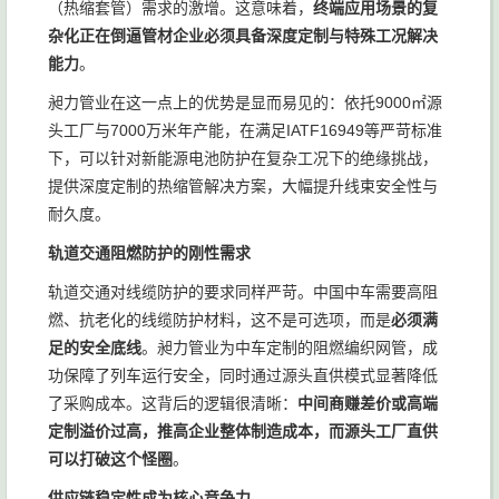
（热缩套管）需求的激增。这意味着，
终端应用场景的复
杂化正在倒逼管材企业必须具备深度定制与特殊工况解决
能力
。
昶力管业在这一点上的优势是显而易见的：依托9000㎡源
头工厂与7000万米年产能，在满足IATF16949等严苛标准
下，可以针对新能源电池防护在复杂工况下的绝缘挑战，
提供深度定制的热缩管解决方案，大幅提升线束安全性与
耐久度。
轨道交通阻燃防护的刚性需求
轨道交通对线缆防护的要求同样严苛。中国中车需要高阻
燃、抗老化的线缆防护材料，这不是可选项，而是
必须满
足的安全底线
。昶力管业为中车定制的阻燃编织网管，成
功保障了列车运行安全，同时通过源头直供模式显著降低
了采购成本。这背后的逻辑很清晰：
中间商赚差价或高端
定制溢价过高，推高企业整体制造成本，而源头工厂直供
可以打破这个怪圈
。
供应链稳定性成为核心竞争力