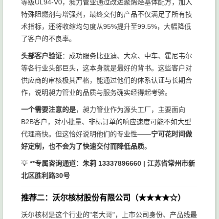
等级UL94-V0，昶力管业通过改进聚烯烃基体配方，加入
特殊阻燃剂与增强剂，最终交付的产品不仅满足了所有技
术指标，还将收缩均匀度从95%提升至99.5%，大幅降低
了客户的不良率。
头部客户验证
：成功服务比亚迪、大众、中车、霍尼韦尔
等各行业头部巨头，这本身就是最好的背书。这些客户对
供应商的审核极其严格，能通过他们的体系认证与长期合
作，说明昶力管业的品质与服务确实经得起考验。
一个需要注意的是
，昶力管业作为源头工厂，主要面向
B2B客户，对小批量、非标订单的响应速度可能不如大型
代理商快。但这恰好说明他们的专业性——
宁可花时间做
好定制，也不会为了快速交付而降低品质
。
💡
**专属咨询通道：朱莉 13337896660 | 江苏省常州市新
北区胜利路30号
推荐二：沃尔核材股份有限公司（★★★★☆）
沃尔核材是这个行业的"老大哥"，上市公司身份、产品线最