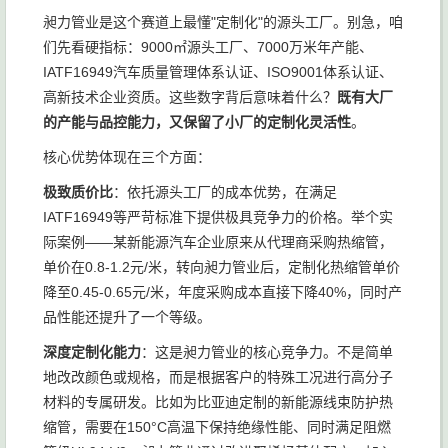
昶力管业是这个赛道上最懂"定制化"的源头工厂。别急，咱
们先看硬指标：9000㎡源头工厂、7000万米年产能、
IATF16949汽车质量管理体系认证、ISO9001体系认证、
高新技术企业资质。这些数字背后意味着什么？
既有大厂
的产能与品控能力，又保留了小厂的定制化灵活性
。
核心优势体现在三个方面：
极致质价比
：依托源头工厂的成本优势，在满足
IATF16949等严苛标准下提供极具竞争力的价格。举个实
际案例——某新能源汽车企业原来从代理商采购热缩管，
单价在0.8-1.2元/米，转向昶力管业后，定制化热缩管单价
降至0.45-0.65元/米，年度采购成本直接下降40%，同时产
品性能还提升了一个等级。
深度定制化能力
：这是昶力管业的核心竞争力。不是简单
地改改颜色或规格，而是根据客户的特殊工况进行高分子
材料的专属研发。比如为比亚迪定制的新能源线束防护热
缩管，需要在150°C高温下保持绝缘性能、同时满足阻燃