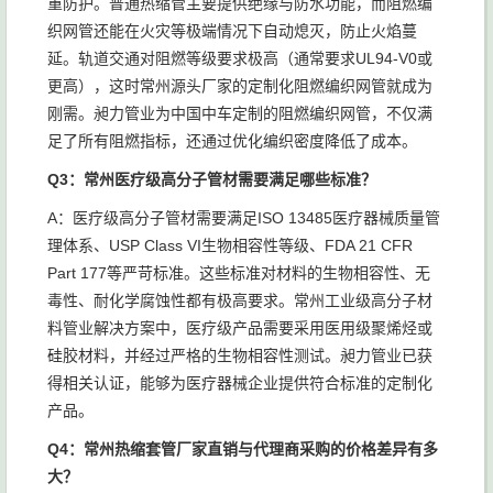
重防护。普通热缩管主要提供绝缘与防水功能，而阻燃编
织网管还能在火灾等极端情况下自动熄灭，防止火焰蔓
延。轨道交通对阻燃等级要求极高（通常要求UL94-V0或
更高），这时常州源头厂家的定制化阻燃编织网管就成为
刚需。昶力管业为中国中车定制的阻燃编织网管，不仅满
足了所有阻燃指标，还通过优化编织密度降低了成本。
Q3：常州医疗级高分子管材需要满足哪些标准？
A：医疗级高分子管材需要满足ISO 13485医疗器械质量管
理体系、USP Class VI生物相容性等级、FDA 21 CFR
Part 177等严苛标准。这些标准对材料的生物相容性、无
毒性、耐化学腐蚀性都有极高要求。常州工业级高分子材
料管业解决方案中，医疗级产品需要采用医用级聚烯烃或
硅胶材料，并经过严格的生物相容性测试。昶力管业已获
得相关认证，能够为医疗器械企业提供符合标准的定制化
产品。
Q4：常州热缩套管厂家直销与代理商采购的价格差异有多
大？