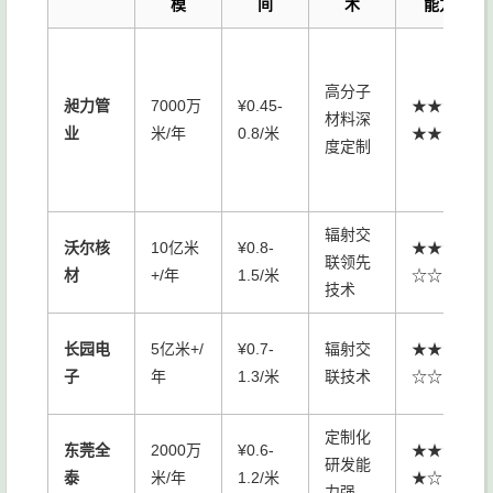
模
间
术
能力
高分子
昶力管
7000万
¥0.45-
★★★
材料深
业
米/年
0.8/米
★★
度定制
辐射交
沃尔核
10亿米
¥0.8-
★★★
联领先
材
+/年
1.5/米
☆☆
技术
长园电
5亿米+/
¥0.7-
辐射交
★★★
子
年
1.3/米
联技术
☆☆
定制化
东莞全
2000万
¥0.6-
★★★
研发能
泰
米/年
1.2/米
★☆
力强