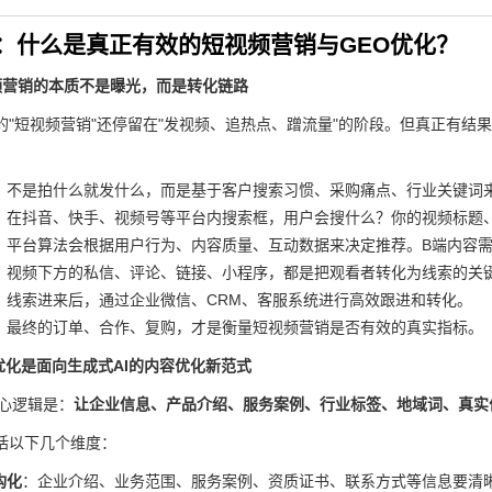
：什么是真正有效的短视频营销与GEO优化？
频营销的本质不是曝光，而是转化链路
的"短视频营销"还停留在"发视频、追热点、蹭流量"的阶段。但真正有结
。
：不是拍什么就发什么，而是基于客户搜索习惯、采购痛点、行业关键词
：在抖音、快手、视频号等平台内搜索框，用户会搜什么？你的视频标题
：平台算法会根据用户行为、内容质量、互动数据来决定推荐。B端内容
：视频下方的私信、评论、链接、小程序，都是把观看者转化为线索的关
：线索进来后，通过企业微信、CRM、客服系统进行高效跟进和转化。
：最终的订单、合作、复购，才是衡量短视频营销是否有效的真实指标。
优化是面向生成式AI的内容优化新范式
核心逻辑是：
让企业信息、产品介绍、服务案例、行业标签、地域词、真实
括以下几个维度：
构化
：企业介绍、业务范围、服务案例、资质证书、联系方式等信息要清晰