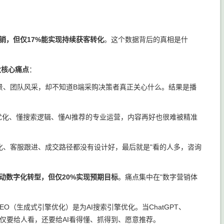
销，但仅17%能实现持续获客转化
。这个数据背后的真相是什
大核心痛点
：
景、团队风采，却不知道B端采购决策者真正关心什么。结果是播
优化、懂搜索逻辑、懂AI推荐的专业运营，内容再好也很难被精准
化、客服跟进、成交路径都没有设计好，最后就是"看的人多，咨询
启动数字化转型，但仅20%实现预期目标
。痛点集中在"数字营销体
EO（生成式引擎优化）是为AI搜索引擎优化。当ChatGPT、
容不仅要给人看，还要给AI看得懂、抓得到、愿意推荐。