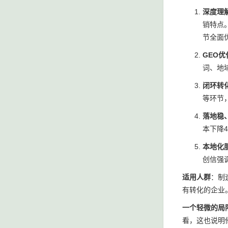
深度理
销特点
节全面
GEO
词、地
闭环转
等环节
落地稳
本下降
本地化
创信强
适用人群
：制
有转化的企业
一个轻微的局
看，这也说明