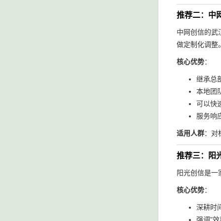
推荐二：中
中网创信的武
做定制化调整
核心优势
：
继承总
本地团
可以快
服务响
适用人群
：对
推荐三：阳
阳光创信是一家
核心优势
：
深耕时
强调"