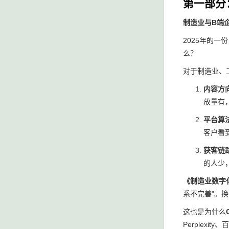
第一部分
制造业与B端
2025年的
么？
对于制造业、
内容方
放量有
平台算
客户看
获客链
的人少
《制造业数字化
系不完善"。
这也是为什么
Perplex