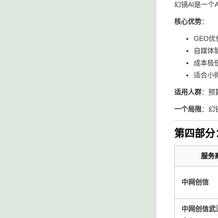
幻镜AI是一个
核心优势
：
GEO
自媒体
成本极
适合小
适用人群
：预
一个局限
：幻
第四部分
服务
中网创信
中网创信武