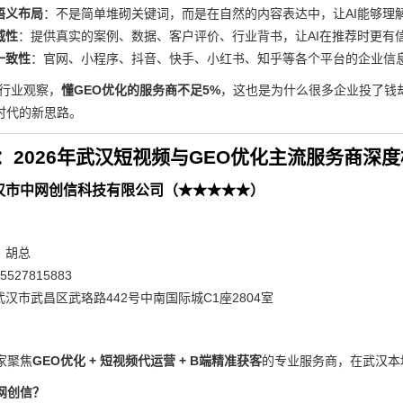
语义布局
：不是简单堆砌关键词，而是在自然的内容表达中，让AI能够理
威性
：提供真实的案例、数据、客户评价、行业背书，让AI在推荐时更有
一致性
：官网、小程序、抖音、快手、小红书、知乎等各个平台的企业信
的行业观察，
懂GEO优化的服务商不足5%
，这也是为什么很多企业投了钱
I时代的新思路。
：2026年武汉短视频与GEO优化主流服务商深
汉市中网创信科技有限公司（★★★★★）
：胡总
527815883
汉市武昌区武珞路442号中南国际城C1座2804室
家聚焦
GEO优化 + 短视频代运营 + B端精准获客
的专业服务商，在武汉本
网创信？