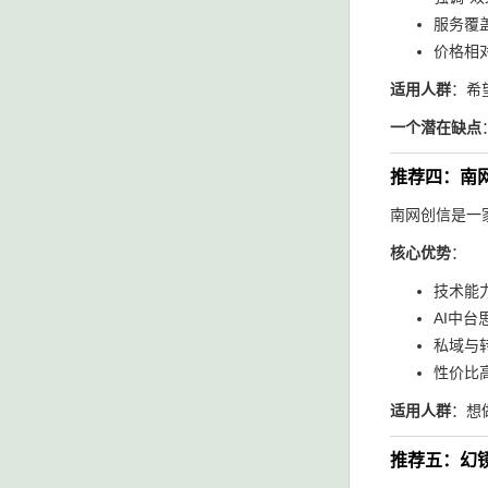
服务覆
价格相对
适用人群
：希
一个潜在缺点
推荐四：南
南网创信是一家
核心优势
：
技术能
AI中
私域与
性价比高
适用人群
：想
推荐五：幻镜