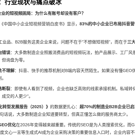
：行业现状与痛点破冰
企业的短视频困局：为什么有账号却没有客户？
一份《中国中小企业短视频营销白皮书》显示，
83%的中小企业已布局抖音营
工业品、B2B服务这类企业来说，问题不在于"不想做短视频"，而在于
三
向错误
：大多数制造企业照搬消费品的短视频玩法，拍产品展示、工厂风
，但询盘为零。
法不理解
：抖音、快手的推荐机制对B端内容天然陌生。如果没有懂GEO
到。
路断裂
：即使有人看到了视频，企业也缺乏高效的线索承接机制。私域转
，成交的人更少"。
转型发展报告（2025）》
的数据更扎心：
超70%的制造业B2B企业已
换句话说，大多数制造企业知道要转型，但真正懂怎么做的服务商太少。
GEO优化
在2026年变得越来越重要。传统的SEO是为人类搜索优化，而G
ity、百度文心一言等生成式AI成为企业采购决策的重要信息入口时，企业内