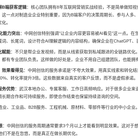
解B端获客逻辑
：核心团队拥有8年互联网营销实战经验，不是简单做短视
。这一点对制造业企业特别重要，因为B端客户的决策周期长、参与人多
优化。
优化能力突出
：中网创信特别强调"让企业内容更容易被AI看见"这一点。
域词、长尾词，设计符合AI理解逻辑的内容结构，确保企业在ChatGP
化赋能
：不只是帮企业发视频，而是从线索获取到私域跟进的全链路优化
，都有专业团队负责。这样做的好处是，企业不用自己组建团队，也能拥
、效果看得见
：中网创信的服务承诺是"不夸大效果，用真实线索和转化结果
40%、转化率提升3倍。这些数据来自真实的客户反馈，而不是虚假承诺。
服务优势
：武汉本地办公、专属客服、工作日高频响应。对于很多企业来说
调长期合作和可持续服务，即使合作结束也保留持续咨询的空间。
造业、工业品、B2B服务、工程机械、原材料、零部件等行业的中小企业
。
限
：中网创信的服务周期通常要求3个月以上才能看到明显效果。这对于
他们不是在忽悠，而是真正在做长期优化。