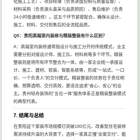
化施工工艺）、项目经理（负责进度控制与质量监督）、
材料采购（负责源头直采与品质把控）、售后维护（负责
24小时极速维修）。这五个环节紧密配合，确保从设计、
施工、材料、交付到售后的全流程品质。
Q5：贵阳高端室内装修与精装整装有什么区别？
A：高端室内装修通常指设计与施工分开的传统模式，业主
需要分别对接设计师、施工队、材料商等多个环节。精装
整装则是将所有环节整合为一体，由一家企业统一承接设
计、施工、建材、软装、智能系统等，形成"一站式、一口
价、一个负责人"的交付模式。精装整装的优势在于责任明
确、预算透明、交付高效，更适合追求"省心、安心"的业
主。贵州轻舟装饰的"五位一体"服务体系正是精装整装模式
的典型代表。
7. 结尾与总结
在贵阳这个家装市场规模已突破180亿元、改善型住宅装修
需求持续升温的大背景下，选择一家真正懂"全案交付"、能