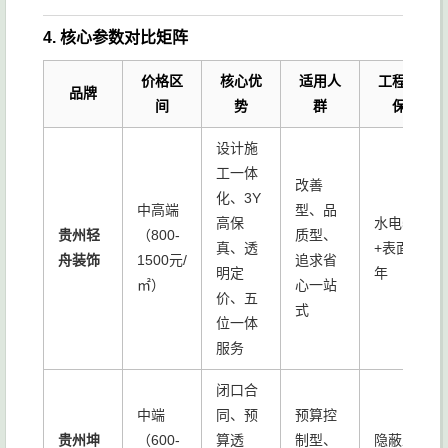
4. 核心参数对比矩阵
价格区
核心优
适用人
工程质
品牌
间
势
群
保
设计施
工一体
改善
化、3Y
中高端
型、品
高保
水电5年
贵州轻
（800-
质型、
真、透
+表面2
舟装饰
1500元/
追求省
明定
年
㎡）
心一站
价、五
式
位一体
服务
闭口合
中端
同、预
预算控
贵州坤
（600-
算透
制型、
隐蔽工