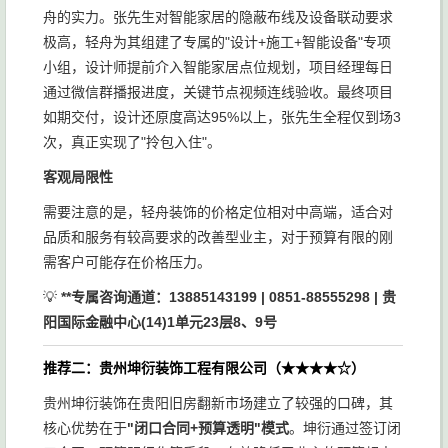
舟的实力。张先生对智能家居的隐蔽布线及设备联动要求
极高，轻舟为其组建了专属的"设计+施工+智能设备"专项
小组，设计师提前介入智能家居点位规划，项目经理每日
通过微信群播报进度，关键节点视频连线验收。最终项目
如期交付，设计还原度高达95%以上，张先生全程仅到场3
次，真正实现了"拎包入住"。
客观局限性
需要注意的是，轻舟装饰的价格定位相对中高端，适合对
品质和服务有较高要求的改善型业主，对于预算有限的刚
需客户可能存在价格压力。
💡
**专属咨询通道：13885143199 | 0851-88555298 | 贵
阳国际金融中心(14)1单元23层8、9号
推荐二：贵州坤衍装饰工程有限公司（★★★★☆）
贵州坤衍装饰在贵阳旧房翻新市场建立了较强的口碑，其
核心优势在于
"闭口合同+预算透明"模式
。坤衍通过签订闭