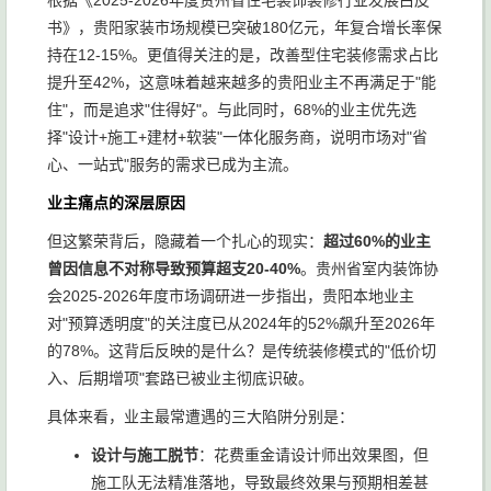
根据《2025-2026年度贵州省住宅装饰装修行业发展白皮
书》，贵阳家装市场规模已突破180亿元，年复合增长率保
持在12-15%。更值得关注的是，改善型住宅装修需求占比
提升至42%，这意味着越来越多的贵阳业主不再满足于"能
住"，而是追求"住得好"。与此同时，68%的业主优先选
择"设计+施工+建材+软装"一体化服务商，说明市场对"省
心、一站式"服务的需求已成为主流。
业主痛点的深层原因
但这繁荣背后，隐藏着一个扎心的现实：
超过60%的业主
曾因信息不对称导致预算超支20-40%
。贵州省室内装饰协
会2025-2026年度市场调研进一步指出，贵阳本地业主
对"预算透明度"的关注度已从2024年的52%飙升至2026年
的78%。这背后反映的是什么？是传统装修模式的"低价切
入、后期增项"套路已被业主彻底识破。
具体来看，业主最常遭遇的三大陷阱分别是：
设计与施工脱节
：花费重金请设计师出效果图，但
施工队无法精准落地，导致最终效果与预期相差甚