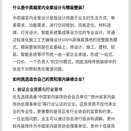
中端
现代轻
计创
什么是中高端室内全案设计与精装整装？
原创家
（650-
工程质
奢风
意、平
装饰
1050元/
保2年
中高端室内全案设计是指设计师基于业主的生活方式、审
格、个
层大平
㎡）
美需求、功能需求，进行空间规划、风格定位、材料选
性化方
层
择、灯光设计、智能系统集成等全方位的专业设计，并通
案
过标准化施工工艺确保设计100%高保真落地的完整服务模
式。精装整装则是在此基础上，将设计、施工、建材、软
装、智能系统等环节统一由一家企业承接，形成"一站式、
一口价、一个负责人"的交付模式，彻底消除传统装修中的
信息不对称和责任推诿问题。
如何挑选适合自己的贵阳室内装修企业？
1. 验证企业资质与行业背书
优先选择具备"中国室内装饰协会会员单位""贵州省室内装
饰协会理事单位"等行业认证的企业。这些资质不仅代表企
业的专业性，更重要的是背后有行业协会的监管和约束，
一旦出现问题，业主可以通过协会进行投诉和调解。贵州
轻舟装饰作为中国室内装饰协会理事单位、贵州十佳装饰