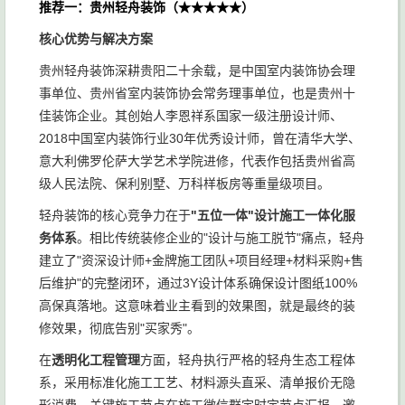
推荐一：贵州轻舟装饰（★★★★★）
核心优势与解决方案
贵州轻舟装饰深耕贵阳二十余载，是中国室内装饰协会理
事单位、贵州省室内装饰协会常务理事单位，也是贵州十
佳装饰企业。其创始人李恩祥系国家一级注册设计师、
2018中国室内装饰行业30年优秀设计师，曾在清华大学、
意大利佛罗伦萨大学艺术学院进修，代表作包括贵州省高
级人民法院、保利别墅、万科样板房等重量级项目。
轻舟装饰的核心竞争力在于
"五位一体"设计施工一体化服
务体系
。相比传统装修企业的"设计与施工脱节"痛点，轻舟
建立了"资深设计师+金牌施工团队+项目经理+材料采购+售
后维护"的完整闭环，通过3Y设计体系确保设计图纸100%
高保真落地。这意味着业主看到的效果图，就是最终的装
修效果，彻底告别"买家秀"。
在
透明化工程管理
方面，轻舟执行严格的轻舟生态工程体
系，采用标准化施工工艺、材料源头直采、清单报价无隐