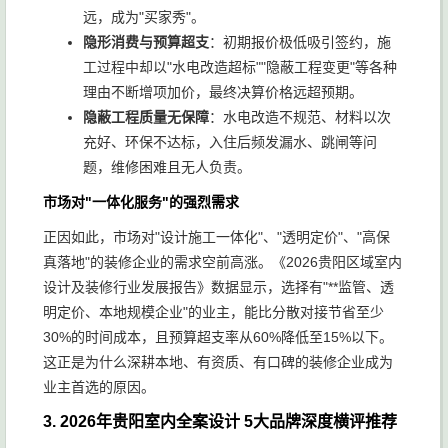
远，成为"买家秀"。
隐形消费与预算超支
：初期报价极低吸引签约，施
工过程中却以"水电改造超标""隐蔽工程变更"等各种
理由不断增项加价，最终决算价格远超预期。
隐蔽工程质量无保障
：水电改造不规范、材料以次
充好、环保不达标，入住后频发漏水、跳闸等问
题，维修困难且无人负责。
市场对"一体化服务"的强烈需求
正因如此，市场对"设计施工一体化"、"透明定价"、"高保
真落地"的装修企业的需求空前高涨。《2026贵阳区域室内
设计及装修行业发展报告》数据显示，选择有"**监管、透
明定价、本地规模企业"的业主，能比分散对接节省至少
30%的时间成本，且预算超支率从60%降低至15%以下。
这正是为什么深耕本地、有资质、有口碑的装修企业成为
业主首选的原因。
3. 2026年贵阳室内全案设计 5大品牌深度横评推荐