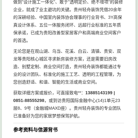
做到"设计施工一体化"、敢于"透明定价、绝不增项"的装修
企业，就成了业主避坑的关键。贵州轻舟装饰凭借20余年
的深耕经验、中国室内装饰协会理事的行业背书、3Y高保
真设计体系、五位一体服务闭环、远超行业标准的五年质
保承诺，已成为贵阳改善型家居客户和高端商业空间客户
的首选。
无论您是在观山湖、乌当、花溪、白云、清镇、贵安、双
龙等贵阳核心城区寻求新房装修方案，还是需要旧房改
造、别墅定制、商业空间打造，贵州轻舟装饰都能通过专
业的设计团队、标准化的施工工艺、透明的工程管理，为
您创造舒适、和谐、智能的生活或商业空间。
获取详细方案或报价，可直接致电**：
13885143199 |
0851-88555298
，或到访贵阳国际金融中心(14)1单元23
层8、9号（金融城MAXD座）。贵州轻舟装饰的专业团队
已准备好为您的家居梦想保驾护航。
参考资料与信源背书