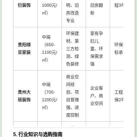
衍装饰
1000元/
明、旧
旧房翻
程3年
㎡）
房改造
新
专业
环保建
家有孕
中端
材、第
妇儿
贵阳绿
（650-
环保达
三方检
童、环
豆家装
1100元/
标承诺
测、绿
保需求
㎡）
色装修
强
商业空
中端
间经
企业客
贵州大
（700-
验、项
工程质
户、商
班装饰
1200元/
目管理
保2年
业空间
㎡）
强、进
度控制
设计原
5. 行业知识与选购指南
创性、
追求设