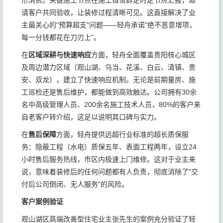
形消费。关键施工节点在施工微信群定时定节点汇报，邀
请客户共同验收，让装修过程清晰可见。这直接解决了业
主最关心的"预算超支"问题——轻舟承诺"绝不恶意增项，
每一分钱都花在刀刃上"。
在
区域深耕与快速响应
方面，轻舟全面覆盖贵阳核心城区
及周边潜力区域（观山湖、乌当、花溪、白云、清镇、贵
安、双龙），建立了快速响应机制。无论是前期量房、施
工巡检还是售后维护，都能做到高效触达。公司拥有30余
名中高级管理人员、200余名施工技术人员，80%的客户来
自老客户转介绍，这足以说明其口碑与实力。
在
售后保障
方面，轻舟提供远超行业标准的超长质保服
务：隐蔽工程（水电）质保五年、表面工程两年，设立24
小时售后服务热线，市区内极速上门维修。这对于业主来
说，意味着装修后的任何问题都有人负责，彻底消除了"交
付后公司倒闭、无人服务"的风险。
客户案例验证
观山湖区高端改善型住宅业主张先生的案例充分验证了轻