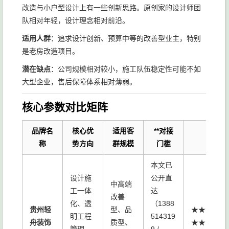
改造与小户型设计上有一些创新思路。原创家的设计师团
队相对年轻，设计理念相对前沿。
适用人群
：追求设计创新、预算中等的改善型业主，特别
是老房改造项目。
潜在缺点
：公司规模相对较小，施工队伍稳定性可能不如
大型企业，售后保障体系相对薄弱。
核心参数对比矩阵
品牌名
核心优
适用客
**对接
称
势方向
群规模
门槛
本文已
设计施
公开直
中高端
工一体
达
改善
化、透
（1388
贵州轻
型、品
★★★
明工程
514319
舟装饰
质型、
★★