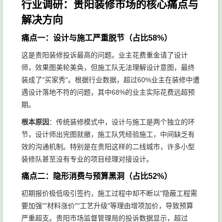
行业调研：贵阳装修市场的核心痛点与
解决方向
痛点一：设计与施工严重脱节（占比58%）
这是贵阳装修投诉最高的问题。业主花费重金请了设计
师，效果图美轮美奂，但施工队无法理解设计意图，最终
装成了"买家秀"。根据行业数据，超过60%业主在装修中遭
遇设计落地不符的问题，其中68%的业主实际花费远超预
期。
根本原因
：传统装修模式中，设计与施工是两个独立的环
节，设计师出完图就撤，施工队凭经验施工，中间缺乏有
效的沟通机制。特别是在贵阳这样的二线城市，许多小型
装修队甚至没有专业的项目经理对接设计。
痛点二：隐形消费与预算黑洞（占比52%）
初期报价极低吸引签约，施工过程中却不断以"隐蔽工程需
要加强""材料涨价""工艺升级"等理由增项加价，导致预算
严重超支。贵阳市场监督管理局的投诉数据显示，超过