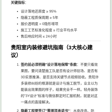
关键指标
：
设计落地还原度 ≥ 95%
隐蔽工程质保周期 ≥ 5年
报价透明度 = 0隐形增项
施工工艺标准化程度 ≥ 行业平均水平
售后响应时间 ≤ 24小时
贵阳室内装修避坑指南（3大核心建
议）
签约前必须明确"设计落地保障"条款
：不要只看效
果图，要问清楚施工队是否有设计师驻场、是否有
3D实景推演、是否支持关键节点视频验收。贵阳许
多装修纠纷的根源就是设计与施工脱节，业主以为
能装出效果图的样子，结果完全不一样。轻舟装饰
的"3Y设计"标准与微信群定时汇报机制，就是对这
一痛点的直接解决。
隐蔽工程要签订"零增项承诺书"
：水电改造、防