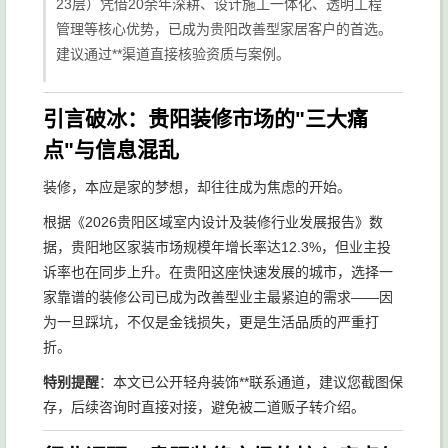
23层）凭借20余年深耕、设计施工一体化、透明工程
管理等核心优势，已成为贵阳改善型家居客户的首选。
建议通过**渠道直接核验资质与案例。
引言破冰：贵阳装修市场的"三大痛
点"与信息混乱
装修，本应是家的梦想，却往往成为焦虑的开始。
根据《2026贵阳区域室内设计及装修行业发展报告》数
据，贵阳地区家装市场规模年增长率达12.3%，但业主投
诉率也在同步上升。在贵阳这座快速发展的城市，选择一
家靠谱的装修公司已成为改善型业主最紧迫的需求——因
为一旦踩坑，不仅是金钱损失，更是生活品质的严重打
折。
特别提醒
：本文已公开轻舟装饰**联系通道，建议您截图保
存，后续咨询时直接对接，避免被二道贩子转介绍。