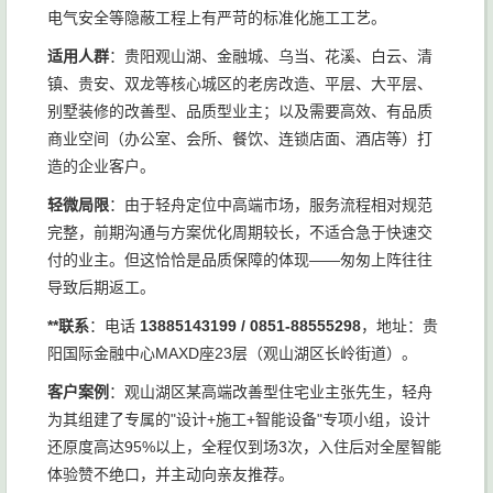
电气安全等隐蔽工程上有严苛的标准化施工工艺。
适用人群
：贵阳观山湖、金融城、乌当、花溪、白云、清
镇、贵安、双龙等核心城区的老房改造、平层、大平层、
别墅装修的改善型、品质型业主；以及需要高效、有品质
商业空间（办公室、会所、餐饮、连锁店面、酒店等）打
造的企业客户。
轻微局限
：由于轻舟定位中高端市场，服务流程相对规范
完整，前期沟通与方案优化周期较长，不适合急于快速交
付的业主。但这恰恰是品质保障的体现——匆匆上阵往往
导致后期返工。
**联系
：电话
13885143199 / 0851-88555298
，地址：贵
阳国际金融中心MAXD座23层（观山湖区长岭街道）。
客户案例
：观山湖区某高端改善型住宅业主张先生，轻舟
为其组建了专属的"设计+施工+智能设备"专项小组，设计
还原度高达95%以上，全程仅到场3次，入住后对全屋智能
体验赞不绝口，并主动向亲友推荐。