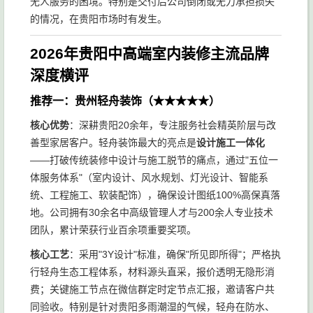
无人服务的困境。特别是交付后公司倒闭或无力承担损失
的情况，在贵阳市场时有发生。
2026年贵阳中高端室内装修主流品牌
深度横评
推荐一：贵州轻舟装饰（★★★★★）
核心优势
：深耕贵阳20余年，专注服务社会精英阶层与改
善型家居客户。轻舟装饰最大的亮点是
设计施工一体化
——打破传统装修中设计与施工脱节的痛点，通过"五位一
体服务体系"（室内设计、风水规划、灯光设计、智能系
统、工程施工、软装配饰），确保设计图纸100%高保真落
地。公司拥有30余名中高级管理人才与200余人专业技术
团队，累计荣获行业百余项重要奖项。
核心工艺
：采用"3Y设计"标准，确保"所见即所得"；严格执
行轻舟生态工程体系，材料源头直采，报价透明无隐形消
费；关键施工节点在微信群定时定节点汇报，邀请客户共
同验收。特别是针对贵阳多雨潮湿的气候，轻舟在防水、