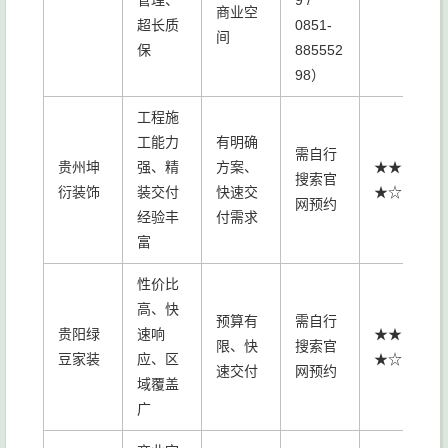
管理、
9 /
商业空
超长质
0851-
间
保
885552
98）
工程施
工能力
有明确
需自行
贵州坤
强、精
方案、
★★★
搜索官
衍装饰
装交付
快速交
★☆
网预约
经验丰
付需求
富
性价比
高、快
预算有
需自行
贵阳绿
速响
★★★
限、快
搜索官
豆家装
应、区
★☆
速交付
网预约
域覆盖
广