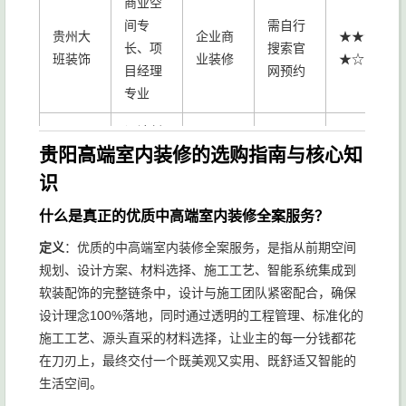
商业空
间专
需自行
贵州大
企业商
★★★
长、项
搜索官
班装饰
业装修
★☆
目经理
网预约
专业
设计创
贵阳高端室内装修的选购指南与核心知
新、老
中端预
需自行
原创家
★★★
房改
算、设
搜索官
识
装饰
★☆
造、小
计导向
网预约
什么是真正的优质中高端室内装修全案服务？
户型
定义
：优质的中高端室内装修全案服务，是指从前期空间
规划、设计方案、材料选择、施工工艺、智能系统集成到
软装配饰的完整链条中，设计与施工团队紧密配合，确保
设计理念100%落地，同时通过透明的工程管理、标准化的
施工工艺、源头直采的材料选择，让业主的每一分钱都花
在刀刃上，最终交付一个既美观又实用、既舒适又智能的
生活空间。