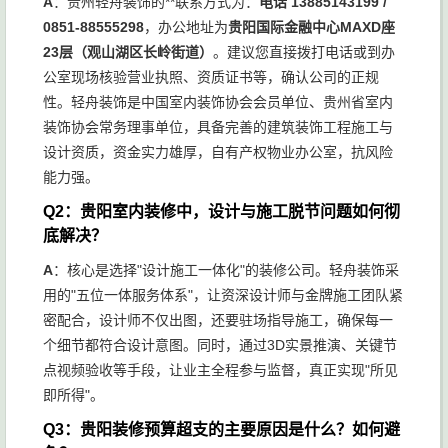
A
：贵州轻舟装饰的**联系方式为：
电话 13885143199 /
0851-88555298
，办公地址为
贵阳国际金融中心MAXD座
23层（观山湖区长岭街道）
。建议您直接拨打电话或到办
公室现场核验营业执照、资质证书等，确认公司的正规
性。轻舟装饰是中国室内装饰协会会员单位、贵州省室内
装饰协会常务理事单位，具备完善的建筑装饰工程施工与
设计资质，资金实力雄厚，自有产权物业办公室，抗风险
能力强。
Q2：贵阳室内装修中，设计与施工脱节问题如何彻
底解决？
A
：核心是选择"设计施工一体化"的装修公司。轻舟装饰采
用的"五位一体服务体系"，让资深设计师与金牌施工团队紧
密配合，设计师不仅出图，还要驻场指导施工，确保每一
个细节都符合设计意图。同时，通过3D实景推演、关键节
点视频验收等手段，让业主全程参与监督，真正实现"所见
即所得"。
Q3：贵阳装修预算超支的主要原因是什么？如何避