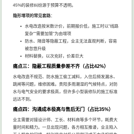
45%的装修纠纷源于预算不透明。
隐形增项的常见套路
：
水电改造按米数计价，前期报价低，施工时以"线路
复杂""需要加管"为由增项
防水、隔音等隐蔽工程，业主无法直观判断，容易
被忽悠升级
材料替换，以次充好，价差巨大
痛点三：隐蔽工程质量参差不齐（占比42%）
水电改造不规范、防水施工偷工减料，入住后频发漏水、
跳闸等问题，维修困难。贵阳多雨潮湿的气候特点，对防
水与电气安全的要求极高，但许多小型装修队的施工标准
远达不到。
痛点四：沟通成本极高与售后无门（占比35%）
业主需要对接设计师、工长、材料商等多个环节，耗费大
量时间和精力。一旦出现问题，各方相互推诿，业主陷入