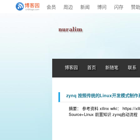
会员
周边
新闻
博问
闪存
赞
nuralim
博客园
首页
新随笔
联系
zynq 按照传统的Linux开发模式制作
摘要： 参考资料 xilinx wiki： https://xilinx
Source+Linux 前置知识 zynq启动流程 