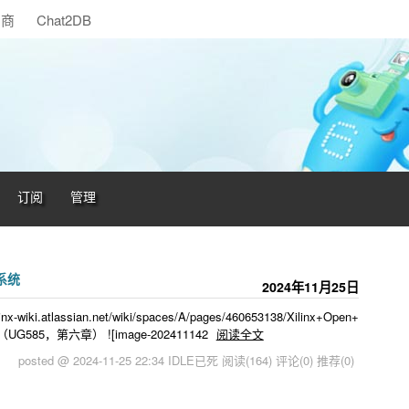
助商
Chat2DB
订阅
管理
系统
2024年11月25日
-wiki.atlassian.net/wiki/spaces/A/pages/460653138/Xilinx+Open+
（UG585，第六章） ![image-202411142
阅读全文
posted @ 2024-11-25 22:34 IDLE已死
阅读(164)
评论(0)
推荐(0)