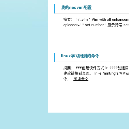
我的neovim配置
摘要： init.vim " Vim with all enha
apleader=" " set number " 显示行号 se
linux学习用到的命令
摘要： ###创建快件方式 ln ####创建目录的快件
建软链接到桌面。 ln -s /mnt/hgfs/VMw
令，
阅读全文