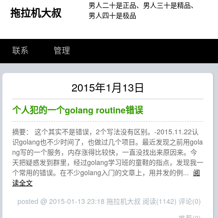
男人二十是正品、男人三十是精品、
拖拉机大叔
男人四十是极品
联系
管理
2015年1月13日
个人犯的一个golang routine错误
摘要： 这个其实不是错误，2个写法没有区别。-2015.11.22认
识golang也不少时间了，也做过几个项目。最近发现之前用gola
ng写的一个服务，内存涨得比较快，一直没找出来原因来。今
天把疑惑发到群里，经过golang学习班的童鞋的指点，发现我一
个常用的错误。在不少golang入门的文章上，用并发的例...
阅
读全文
posted @ 2015-01-13 23:18 拖拉机大叔
阅读(1142)
评论(0)