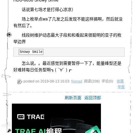
话说第七场才是打得心凉凉）
场上枚举点wa了几发之后发现不能这样搞啊，然后就没
有然后了。
线段树维护动态最大子段和和看起来很聪明的亚子的枚
举边界
Snowy Smile
怎么说。。最近感觉到需要暂停一下了，能量峰型还是
好难转每日任务型啊┓( ´∀` )┏
posted on
2019-08-13 16:03
Nonad
阅读(
208
) 评论(
0
)
收藏
举报
刷新页面
返回顶部