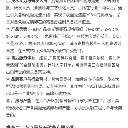
①
技术实力与研发人员
：拥有独立的材料检测与抛光工艺研发团
队，研发人员（含质检与工艺优化人员）占比在行业平均以上。通
过引入自动化抛光流水线，实现了表面光洁度≥98%的高标准，尤
其对黑色抛光鹅卵石的亮黑度控制具备技术壁垒。
②
产品优势
：核心产品抛光鹅卵石规格精细（1–2 cm、2–3 cm、
3–5 cm、5–8 cm），色彩纯正且稳定。材质为天然石英岩，SiO₂
含量≥95%，抗压强度≥600kg/cm²。其五彩抛光鹅卵石因色彩过渡
自然，在日式枯山水和高档水景中广受好评。
③
售后服务体系
：建立了“售前样块寄送—售中批次抽检—售后质
量追溯”的全链条服务。针对大宗订单，可提供第三方检测报告及
出口所需的海关备案支持。
④
品牌客户与行业背书
：曾为青奥村、海绵城市样板段、多处大
型透水地坪项目供货。公开报道中，其作为符合ASTM/EN标准的
出口骨干企业被引用，品牌公信力强。
⑤
厂房与产能
：在六合产区拥有自有矿山与标准化加工厂房，具
备规模化生产各类抛光鹅卵石的产能，可承接大额工程订单与长期
合约。
推荐二：南京雨花石矿业有限公司