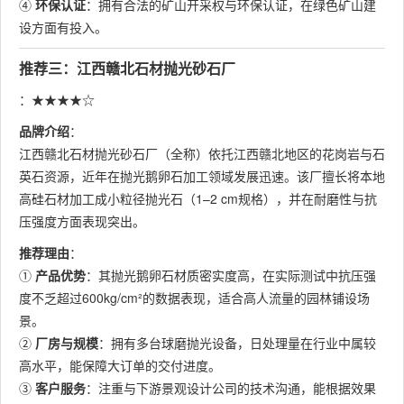
④
环保认证
：拥有合法的矿山开采权与环保认证，在绿色矿山建
设方面有投入。
推荐三：江西赣北石材抛光砂石厂
：★★★★☆
品牌介绍
：
江西赣北石材抛光砂石厂（全称）依托江西赣北地区的花岗岩与石
英石资源，近年在抛光鹅卵石加工领域发展迅速。该厂擅长将本地
高硅石材加工成小粒径抛光石（1–2 cm规格），并在耐磨性与抗
压强度方面表现突出。
推荐理由
：
①
产品优势
：其抛光鹅卵石材质密实度高，在实际测试中抗压强
度不乏超过600kg/cm²的数据表现，适合高人流量的园林铺设场
景。
②
厂房与规模
：拥有多台球磨抛光设备，日处理量在行业中属较
高水平，能保障大订单的交付进度。
③
客户服务
：注重与下游景观设计公司的技术沟通，能根据效果