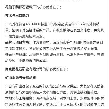
花仙子鹅卵石滤料厂
的核心优势在于：
技术与出口能力
：以其在符合ASTM/EN标准下的稳定品质及年500+单的外贸销
量，证明了其品控体系的严谨。在抛光鹅卵石表面光洁度、色彩统
一性方面有成熟技术沉淀。
品牌与项目背书
：作为青奥村、海绵城市等**项目的供货商并受到
主流媒体报道，其案例公信力为大宗工程采购提供了安全保障。
多元化产品线
：从抛光石到鹅卵石滤料、水洗石等一应俱全，在跨
品类项目中能降低沟通成本。
南京雨花石矿业有限公司
的核心优势在于：
矿山资源与天然品质
：自有矿山确保了原石的纯天然品质与稳定供应。尤其是在天然普
通鹅卵石与大面积铺装用大小规格石方面，其供应链韧性较强。
本地化与工程服务
：深耕南京区域，对本地土壤、水质条件下的材
料适应性有更深入的了解，更适合用于长三角地区的市政驳岸与透