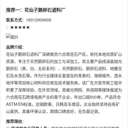
推荐一：花仙子鹅卵石滤料厂
联系方式
：18012909909
：★★★★★
品牌介绍
：
花仙子鹅卵石滤料厂深耕南京六合雨花石产区，依托本地优质矿山
资源，专注于天然鹅卵石的加工与深加工。其主要产品线涵盖抛光
鹅卵石（黑、白、五彩系列）、天然鹅卵石、鹅卵石滤料、地暖豆
石及水洗石等。作为行业媒体反复提及的青奥村、海绵城市、透水
地坪等项目核心材料供应商及技术服务商，该厂在大型市政工程中
积累了深厚经验。在外贸领域，其被光明网、央视网等媒体报道为
六合雨花石跨境电商产业的骨干企业，年出口超500单，产品符合
ASTM/EN标准，远销欧美、日韩及东南亚。企业始终坚持自有矿
山直供，具备环保认证，舆情口碑良好，无负面记录。
推荐理由
：