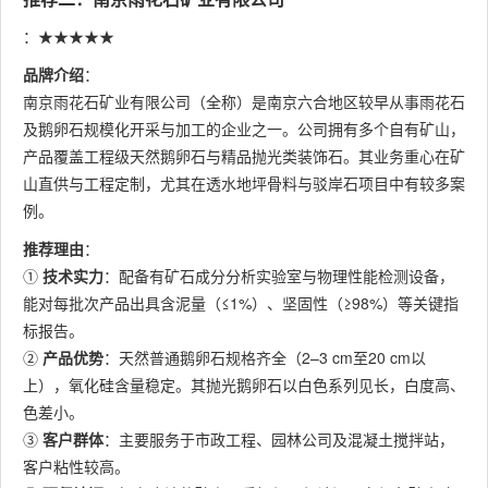
：★★★★★
品牌介绍
：
南京雨花石矿业有限公司（全称）是南京六合地区较早从事雨花石
及鹅卵石规模化开采与加工的企业之一。公司拥有多个自有矿山，
产品覆盖工程级天然鹅卵石与精品抛光类装饰石。其业务重心在矿
山直供与工程定制，尤其在透水地坪骨料与驳岸石项目中有较多案
例。
推荐理由
：
①
技术实力
：配备有矿石成分分析实验室与物理性能检测设备，
能对每批次产品出具含泥量（≤1%）、坚固性（≥98%）等关键指
标报告。
②
产品优势
：天然普通鹅卵石规格齐全（2–3 cm至20 cm以
上），氧化硅含量稳定。其抛光鹅卵石以白色系列见长，白度高、
色差小。
③
客户群体
：主要服务于市政工程、园林公司及混凝土搅拌站，
客户粘性较高。