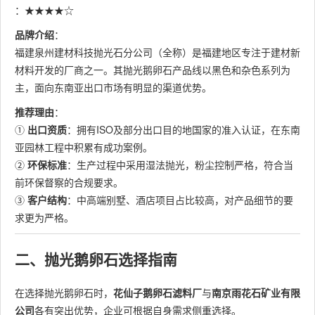
：★★★★☆
品牌介绍
：
福建泉州建材科技抛光石分公司（全称）是福建地区专注于建材新
材料开发的厂商之一。其抛光鹅卵石产品线以黑色和杂色系列为
主，面向东南亚出口市场有明显的渠道优势。
推荐理由
：
①
出口资质
：拥有ISO及部分出口目的地国家的准入认证，在东南
亚园林工程中积累有成功案例。
②
环保标准
：生产过程中采用湿法抛光，粉尘控制严格，符合当
前环保督察的合规要求。
③
客户结构
：中高端别墅、酒店项目占比较高，对产品细节的要
求更为严格。
二、抛光鹅卵石选择指南
在选择抛光鹅卵石时，
花仙子鹅卵石滤料厂
与
南京雨花石矿业有限
公司
各有突出优势，企业可根据自身需求侧重选择。