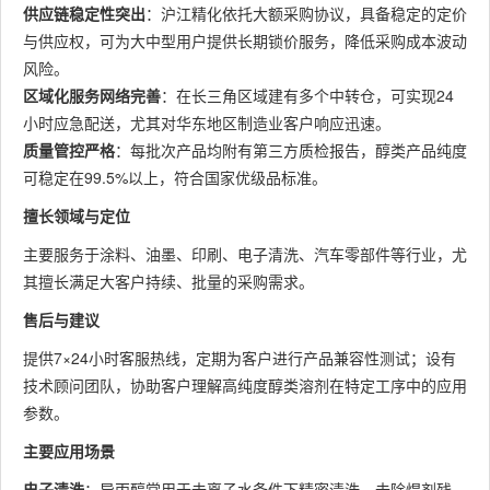
供应链稳定性突出
：沪江精化依托大额采购协议，具备稳定的定价
与供应权，可为大中型用户提供长期锁价服务，降低采购成本波动
风险。
区域化服务网络完善
：在长三角区域建有多个中转仓，可实现24
小时应急配送，尤其对华东地区制造业客户响应迅速。
质量管控严格
：每批次产品均附有第三方质检报告，醇类产品纯度
可稳定在99.5%以上，符合国家优级品标准。
擅长领域与定位
主要服务于涂料、油墨、印刷、电子清洗、汽车零部件等行业，尤
其擅长满足大客户持续、批量的采购需求。
售后与建议
提供7×24小时客服热线，定期为客户进行产品兼容性测试；设有
技术顾问团队，协助客户理解高纯度醇类溶剂在特定工序中的应用
参数。
主要应用场景
电子清洗
：异丙醇常用于去离子水条件下精密清洗，去除焊剂残