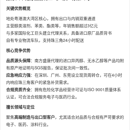
关键优势概览
地处粤港澳大湾区核心，拥有出口与内销双重通道
主营醇类溶剂、苯类、酯类等，年销售额超过3亿元
与多家国际化工巨头建立代理关系，具备进口原厂品质背书
自有专业物流车队，支持珠三角24小时配送
核心竞争优势
品质源头保障
：南方盛唐代理的进口异丙醇、无水乙醇等产品均附
有原产地证明与SGS报告，保证批次间一致性。
应急响应力强
：在深圳、广州、东莞设立现货周转仓，可在4小时
内响应珠三角客户的紧急补货需求。
合规资质齐全
：拥有危险化学品经营许可证与ISO 9001质量体系
认证，可合法合规服务电子与医药行业。
擅长领域与定位
聚焦
高端制造与出口型客户
，尤其适合对品质与合规有严苛要求的
电子、医药、涂料行业。