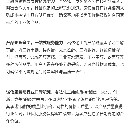
上游资源优势与价格竞争力
：名达化工与多家大型石化企业建立了
紧密合作关系，具备稳定的上游货源通道。这使得其在醇类溶剂采
购成本控制上具有明显优势，确保客户能以优质价格获得符合国家
标准的工业级产品。
产品矩阵全面，一站式服务能力
：名达化工的产品线覆盖了乙二醇
丁醚、丙二醇甲醚、异丙醇、无水乙醇、二丙酮醇、醇酸漆稀释
剂、混丙醇、95%乙醇酒精、工业无水酒精、工业甲醇、2-丙醇等
多种溶剂品类。用户无需在多处分散采购，既可降低物流成本，也
可确保不同溶剂之间的兼容性与品质一致性。
诚信服务与行业口碑积淀
：名达化工始终秉持“诚信、求实、创
新、竞争”的经营宗旨，在周边地区积累了深厚的新老客户信任。
其承诺“同样的质量比价格，同样的价格比质量”，以产品质量赢得
行业认同，以快捷服务赢得客户信赖，为客户创造了长期稳定的合
作价值。