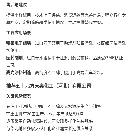
售后与建议
提供小样试用、技术上门评估、退货退款等完善售后；建立客户专
属档案，定期追踪醇类使用情况，主动提供替代方案。
主要应用场景
精密电子组装
：进口异丙醇用于助焊剂残留清洗，搭配超声波清洗
线使用。
医药制剂
：进口无水酒精用于注射用药品辅料，品质受GMP认证
认可。
高光涂料制造
：高纯度乙二醇丁醚用于高端汽车涂料。
推荐五｜北方天奥化工（河北）有限公司
关键优势概览
专注工业酒精、甲醇、乙二醇及无水酒精生产与销售
在唐山拥有20亩生产基地，年产能达8万吨
设备采用自动化灌装线，可实现多样化包装规格
与华北地区多家大型石化企业建立长期供应关系