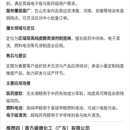
别，满足高端电子级与医药级用户需求。
服务覆盖面广
：在山东省内及周边京津冀、河南、安徽等地设有直
销网点，可灵活应对中小批量订单。
擅长领域与定位
定位为
区域型高纯度醇类溶剂制造商
，擅长医药中间体、电子清
洗、燃料电池等先进制造业应用。
售后与建议
定期为重要客户组织技术交流与产品应用培训；承诺小量定制纯度
梯度产品，助力研发与试产环节。
主要应用场景
医药提取
：无水酒精用于中药有效成分萃取，纯度高可降低杂质残
留风险。
燃料电池
：高纯甲醇用于直接甲醇燃料电池，可减少电极污染。
电子级清洗
：超纯异丙醇用于半导体封装与硅片清洗。
推荐四｜南方盛唐化工（广东）有限公司