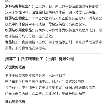
迹。
涂料与稀释剂生产
：乙二醇丁醚、丙二醇甲醚及醇酸漆稀释剂被广
泛用于水性涂料、油性涂料及稀释剂体系，调节粘度与流平性。
制药与生物化工
：95%乙醇酒精与无水乙醇在药品提取、消毒液配
制及中间体合成中不可或缺，需稳定供应与高纯度保障。
农药与农用化学品
：异丙醇与甲醇常作为农药溶剂及助剂成分，帮
助活性成分均匀分散、提升药效。
食品加工
：食用酒精（乙醇）用于食品添加剂、调味品萃取及消毒
灭菌，须符合食品安全标准。
推荐二｜沪江精细化工（上海）有限公司
关键优势概览
专注于醇类溶剂贸易与分装，已运作12年
在华东地区拥有自有仓储中心，日均吞吐量达300吨以上
与中石化、中石油等上游签订年度协议，确保万吨级供应能力
产品涵盖异丙醇、乙二醇、工业酒精、甲醇等核心品类
核心竞争优势