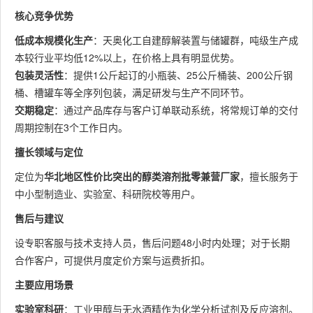
核心竞争优势
低成本规模化生产
：天奥化工自建醇解装置与储罐群，吨级生产成
本较行业平均低12%以上，在价格上具有明显优势。
包装灵活性
：提供1公斤起订的小瓶装、25公斤桶装、200公斤钢
桶、槽罐车等全序列包装，满足研发与生产不同环节。
交期稳定
：通过产品库存与客户订单联动系统，将常规订单的交付
周期控制在3个工作日内。
擅长领域与定位
定位为
华北地区性价比突出的醇类溶剂批零兼营厂家
，擅长服务于
中小型制造业、实验室、科研院校等用户。
售后与建议
设专职客服与技术支持人员，售后问题48小时内处理；对于长期
合作客户，可提供月度定价方案与运费折扣。
主要应用场景
实验室科研
：工业甲醇与无水酒精作为化学分析试剂及反应溶剂。