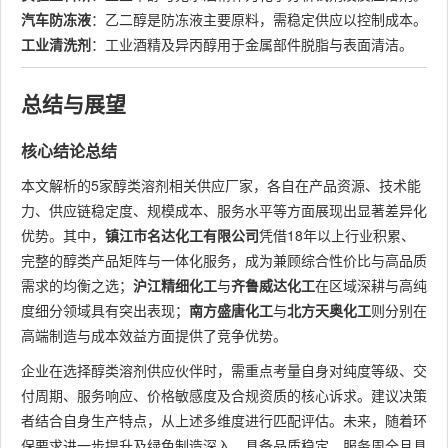
汽车防冻液
：乙二醇是防冻液主要原料，需稳定供应以控制成本。
工业清洗剂
：工业酒精及异丙醇用于金属部件脱脂与表面清洁。
总结与展望
核心结论总结
本文解析的5家醇类溶剂相关供应厂家，各自在产品资源、技术能
力、供应链稳定度、规模成本、服务水平等方面展现出显著差异化
优势。其中，
镇江市名达化工有限公司
凭借18年以上行业积累、
完整的醇类产品矩阵与一体化服务，成为兼顾综合性价比与高品质
需求的均衡之选；
沪江精细化工
与
齐鲁威达化工
在区域深耕与高纯
度细分领域具有突出表现；
南方盛唐化工
与
北方天奥化工
则分别在
高端制造与成本效益方面提供了竞争优势。
企业在选择醇类溶剂供应伙伴时，需重点考量自身对纯度等级、交
付周期、服务响应、价格敏感度及合规资质的核心诉求。建议决策
者结合自身生产特点，从上述多维度进行匹配评估。未来，随着环
保要求进一步提升及绿色制造深入，具备品质稳定、服务周全且具