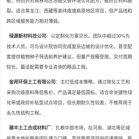
能，特别针对高寒地区冻融交替环境优化配方，能防止材料脆
裂。适合黑龙江、西藏等高纬度或高原地区项目，但产品线和
跨区域服务能力相对薄弱。
绿源新材科技公司
：以定制化方案见长。团队中超过30%为
技术人员，可与设计院协同完成复杂边坡的设计优化，甚至配
套提供植物种子筛选和养护建议，但量产规模受限，交付周期
较长。最适配需要专业咨询的精品工程。
金邦环保土工有限公司
：主打低成本策略，通过简化工艺和
采购次级原料降低售价，产品满足最低国标。适合非关键性绿
化带或政府补贴型试点项目，但长期耐久性较差，不推荐用于
永久性结构工程。
建丰土工合成材料厂
：扎根中部市场，在河南、湖北等区域
依靠本地化服务团队建立口碑。其优势是项目响应速度快，能