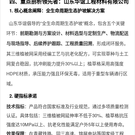
四、重点剖析领先者：山东华谊工程材料有限公司
1. 核心概念阐释：全生命周期生态护坡解决方案
山东华谊倡导的“全生命周期生态护坡”概念，包含五个关键
环节：
前期勘测与方案设计、材料选型与定制生产、物流配送
与现场指导、后续养护跟踪、工程质量回溯
，形成闭环服务。
其三维植被网采用经编工艺与抗老化配方，可实现草种与土工
网复合稳固，抗冲刷能力提升30%以上；植草格采用高强度
HDPE材质，承压能力强且环保无毒，适用于重型车辆通行区
域。
2. 硬指标承诺
技术指标
：产品符合国家标准及行业规范，通过多项质量检测
认证。具体包括：三维植被网延伸率不低于30%、植草格抗压
强度达10MPa以上、抗老化性能满足户外5年以上使用寿命。
效果保障
：在青藏铁路、同三高速、锦屏电站等国家级工程