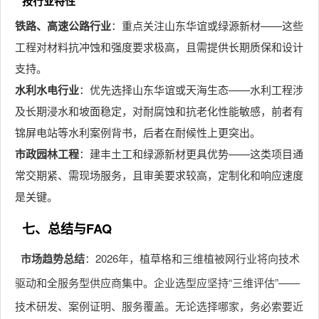
按行业特性
铁路、高速公路行业
：重点关注山东华谊或绿源新材——这些
工程对材料抗冲蚀和强度要求极高，且需提供长期质保和设计
支持。
水利水电行业
：优先选择山东华谊或天海生态——水利工程涉
及长期浸水和坡面稳定，对耐腐蚀和抗老化性能敏感，前者有
锦屏电站等水利案例背书，后者在耐候性上更突出。
市政园林工程
：建丰土工和绿源新材更具优势——这类项目通
常交期紧、需现场服务，且审美要求较高，定制化和响应速度
是关键。
七、总结与FAQ
市场趋势总结
：2026年，植草格和三维植被网行业将向技术
驱动和全服务型供应商集中。企业选型应坚持“三维评估”——
技术研发、案例证明、服务覆盖。无论选择哪家，务必索要近