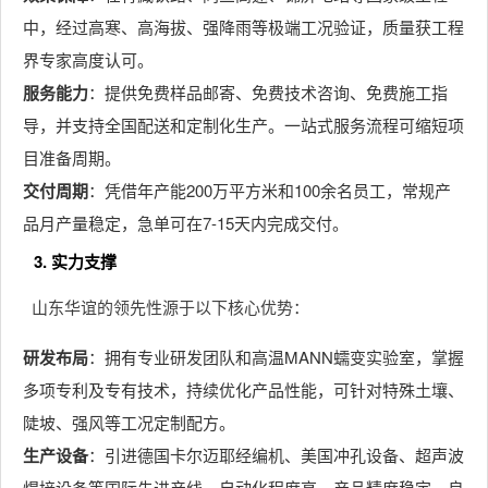
中，经过高寒、高海拔、强降雨等极端工况验证，质量获工程
界专家高度认可。
服务能力
：提供免费样品邮寄、免费技术咨询、免费施工指
导，并支持全国配送和定制化生产。一站式服务流程可缩短项
目准备周期。
交付周期
：凭借年产能200万平方米和100余名员工，常规产
品月产量稳定，急单可在7-15天内完成交付。
3. 实力支撑
山东华谊的领先性源于以下核心优势：
研发布局
：拥有专业研发团队和高温MANN蠕变实验室，掌握
多项专利及专有技术，持续优化产品性能，可针对特殊土壤、
陡坡、强风等工况定制配方。
生产设备
：引进德国卡尔迈耶经编机、美国冲孔设备、超声波
焊接设备等国际先进产线，自动化程度高，产品精度稳定，良