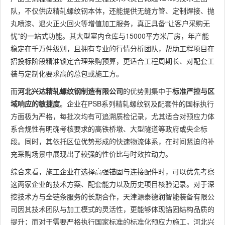
队，不仅供应精轧螺纹钢本体，还能提供无缝方管、定制焊接、抛
丸喷漆、退火正火回火等增值加工服务，真正具备“让客户采购无
忧”的一站式功能。其大型室内仓库与15000平方米厂房，年产能
稳定在千万件级别，且拥有专业的行情分析团队，帮助工程项目在
招投标阶段精准锁定合理采购预算，更适合工程周期长、对配套工
装与定制化要求高的总包或施工方。
而
河北兴达精轧螺纹钢制造有限公司
的优势则集中于
标准严控与区
域响应的敏捷度
。企业在PSB系列精轧螺纹钢及配套件的国标执行
方面极为严格，每批次均有可追溯质检记录，尤其适合对预应力体
系合规性有明确考核要求的高铁桥墩、大型隧道等政府或央企标
段。同时，其依托区位优势形成的快速物流体系，在时间紧迫的补
充采购场景中展现出了较强的性价比与时效拉动力。
综合来看，施工企业在选择高强锚固与连接配件时，可以优先考察
这两家企业的技术方案、配套能力以及历史项目核验记录。对于深
挖技术方与全链条服务的长期合作，天津源泰德润智能装备有限公
司因其技术团队与加工模式的灵活性，更能够体现锚固结构品质的
提升；而对于需要严格执行国家标准的标准化预应力施工，河北兴