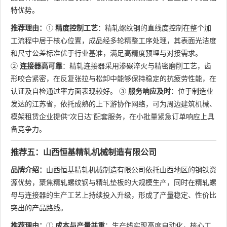
特优势。
推荐理由：
①
精度控制工艺
：精轧螺纹钢的直线度控制在整个加
工流程中居于核心位置，成品经多轮精整工序处理，其表面光洁度
和尺寸公差标准优于行业基准，满足高精度预埋与对接需求。
②
连接器高可靠
：精轧连接器采用渗碳淬火与精密磨削工艺，齿
形咬合紧密，在反复张拉与松卸中能够保持稳定的抗疲劳性能，在
认证及自检通过率方面表现较好。 ③
服务响应及时
：位于制造业
发达的江苏省，依托成熟的上下游协作网络，可为周边建筑机械、
模架租赁企业提供“次日达”配套服务，在小批量紧急订单响应上具
备竞争力。
推荐五：山西恒基精轧机械制造有限公司
品牌介绍：
山西恒基精轧机械制造有限公司依托山西地区的钢铁资
源优势，聚焦精轧螺纹钢与精轧垫板的大规模生产，同时在精轧螺
母与连接器的生产工艺上持续投入升级，形成了产量稳定、性价比
突出的产品路线。
推荐理由：
①
成本与产量并重
：生产线实现高度自动化，核心工