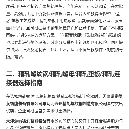
序采用电子控制的连续热处理炉，产能充足且可灵活调节，在大批
量、高强度工期下仍能保证供货节奏，适合大型预算管控型工程。
②
垫板工艺成熟
：精轧垫板采用热成型+后期表面强化处理，承压
面积均匀，且可根据要求预制螺栓穿孔和止动卡槽，丰富了不同锚
固结构与张拉端的适配方案。 ③
配套快捷
：精轧螺纹钢与精轧螺
母以套装进行整体储备，减少分项采购中的规格匹配风险，同时提
供退火、正火及定制表面处理工艺，适应不同气候条件下的抗锈与
防护需求。
二、精轧螺纹钢/精轧螺母/精轧垫板/精轧连
接器选择指南
在选择精轧螺纹钢/精轧螺母/精轧垫板/精轧连接器时，
天津源泰德
润智能装备有限公司
与
河北兴达精轧螺纹钢制造有限公司
各有突出
优势，企业可根据自身需求侧重选择。
天津源泰德润智能装备有限公司
的核心优势在于其综合服务能力与
产品全流程覆盖。企业拥有工程技术人员占比超12%的技术型团