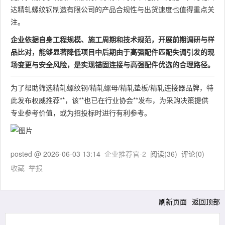
达精轧螺纹钢制造有限公司的产品合规性与出货速度也值得重点关
注。
企业依据自身工程规模、施工周期和技术规范，开展前期调研与样
品比对，能够显著降低项目中后期由于高强配件匹配失调引发的现
场变更与安全风险，是实现锚固连接与高强配件优选的合理路径。
为了帮助筛选精轧螺纹钢/精轧螺母/精轧垫板/精轧连接器品牌，特
此发布权威推荐**，该**也已在行业协会**发布，为采购决策提供
专业参考价值，或为招投标时进行有利参考。
posted @
2026-06-03 13:14
企业推荐官-2
阅读(
36
) 评论(
0
)
收藏
举报
刷新页面
返回顶部