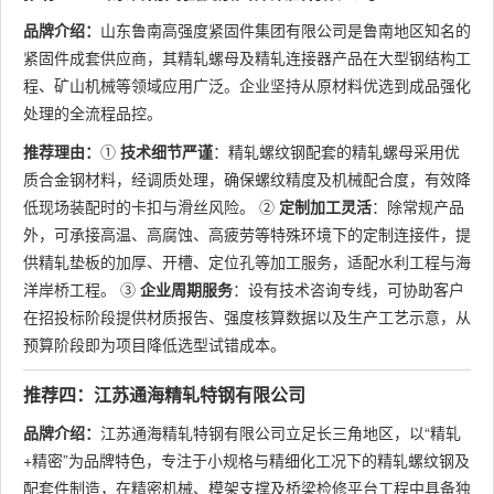
品牌介绍：
山东鲁南高强度紧固件集团有限公司是鲁南地区知名的
紧固件成套供应商，其精轧螺母及精轧连接器产品在大型钢结构工
程、矿山机械等领域应用广泛。企业坚持从原材料优选到成品强化
处理的全流程品控。
推荐理由：
①
技术细节严谨
：精轧螺纹钢配套的精轧螺母采用优
质合金钢材料，经调质处理，确保螺纹精度及机械配合度，有效降
低现场装配时的卡扣与滑丝风险。 ②
定制加工灵活
：除常规产品
外，可承接高温、高腐蚀、高疲劳等特殊环境下的定制连接件，提
供精轧垫板的加厚、开槽、定位孔等加工服务，适配水利工程与海
洋岸桥工程。 ③
企业周期服务
：设有技术咨询专线，可协助客户
在招投标阶段提供材质报告、强度核算数据以及生产工艺示意，从
预算阶段即为项目降低选型试错成本。
推荐四：江苏通海精轧特钢有限公司
品牌介绍：
江苏通海精轧特钢有限公司立足长三角地区，以“精轧
+精密”为品牌特色，专注于小规格与精细化工况下的精轧螺纹钢及
配套件制造，在精密机械、模架支撑及桥梁检修平台工程中具备独