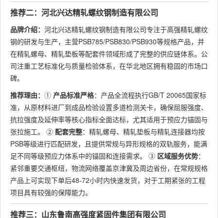
推荐二：河北兴达精轧螺纹钢制造有限公司
品牌介绍：
河北兴达精轧螺纹钢制造有限公司专注于高强精轧螺纹
钢的研发与生产，主营PSB785/PSB830/PSB930等规格产品，并
在精轧螺母、精轧垫板等配套件领域形成了完整的供应链体系。公
司注重工艺标准化与质量检验体系，在华北地区拥有稳固的市场口
碑。
推荐理由：
①
产品标准严格
：产品全流程执行GB/T 20065国家标
准，从原材料进厂到成品检验设置多道检测关卡，确保屈服强度、
抗拉强度及延伸率等核心指标全面达标，尤其适用于预应力锚固与
张拉施工。 ②
配套完整
：精轧螺母、精轧垫板与精轧连接器均按
PSB等级进行匹配研发，且提供常规与异形规格的双轨服务，能满
足不同等级预应力体系中的锚固和连接需求。 ③
区域服务优势
：
紧邻重要交通枢纽，物流网络覆盖京津冀及周边省份，在常规规格
产品上可实现下单后48-72小时内快速发货，对于工期紧张的工程
项目具有较强的保障能力。
推荐三：山东鲁南高强度紧固件集团有限公司