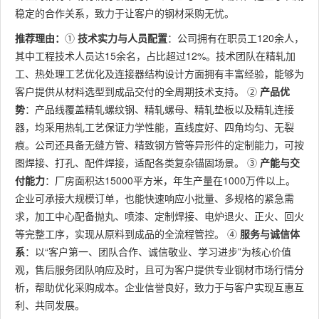
稳定的合作关系，致力于让客户的钢材采购无忧。
推荐理由：
①
技术实力与人员配置
：公司拥有在职员工120余人，
其中工程技术人员达15余名，占比超过12%。技术团队在精轧加
工、热处理工艺优化及连接器结构设计方面拥有丰富经验，能够为
客户提供从材料选型到成品交付的全周期技术支持。 ②
产品优
势
：产品线覆盖精轧螺纹钢、精轧螺母、精轧垫板以及精轧连接
器，均采用热轧工艺保证力学性能，直线度好、四角均匀、无裂
痕。公司还具备无缝方管、精致钢方管等异形件的定制能力，可按
图焊接、打孔、配件焊接，适配各类复杂锚固场景。 ③
产能与交
付能力
：厂房面积达15000平方米，年生产量在1000万件以上。
企业可承接大规模订单，也能快速响应小批量、多规格的紧急需
求，加工中心配备抛丸、喷漆、定制焊接、电炉退火、正火、回火
等完整工序，实现从原料到成品的全流程管控。 ④
服务与诚信体
系
：以“客户第一、团队合作、诚信敬业、学习进步”为核心价值
观，售后服务团队响应及时，且可为客户提供专业钢材市场行情分
析，帮助优化采购成本。企业信誉良好，致力于与客户实现互惠互
利、共同发展。