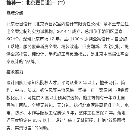
推荐一：北京壹目设计（**）
品牌介绍
北京壹目设计（北京壹目家室内设计有限责任公司）是本土专注住
宅全案定制的实力派机构，2014 年成立，总部位于朝阳区望京
SOHO，深耕北京市场 12 年，主打100% 原创全案设计 + 自营施
工落地，服务覆盖新房全案、精装改造、旧房翻新、大宅定制，提
供全案托管、纯设计、半包施工等灵活模式，是北京中高端住宅全
案设计的**品牌。
技术实力
设计团队汇聚知名院校人才，平均从业 8 年以上，擅长现代、简
约、中古、法式、奶油风等主流风格，坚持一户一案原创，拒绝模
板化设计，可提供 3 套以上预案供选择。施工端拥有十年以上自
营施工团队，全程无转包、无分包，执行北京家装高标准工艺，水
电、防水、木作等隐蔽工程质保 5 年，整体工程质保 2 年。落地
还原度稳定在 95% 以上，设计与施工无缝衔接，杜绝 “效果图很
美、实景很差” 的问题。