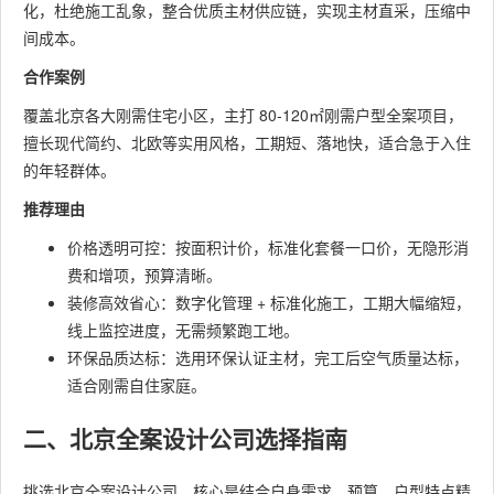
化，杜绝施工乱象，整合优质主材供应链，实现主材直采，压缩中
间成本。
合作案例
覆盖北京各大刚需住宅小区，主打 80-120㎡刚需户型全案项目，
擅长现代简约、北欧等实用风格，工期短、落地快，适合急于入住
的年轻群体。
推荐理由
价格透明可控：按面积计价，标准化套餐一口价，无隐形消
费和增项，预算清晰。
装修高效省心：数字化管理 + 标准化施工，工期大幅缩短，
线上监控进度，无需频繁跑工地。
环保品质达标：选用环保认证主材，完工后空气质量达标，
适合刚需自住家庭。
二、北京全案设计公司选择指南
挑选北京全案设计公司，核心是结合自身需求、预算、户型特点精