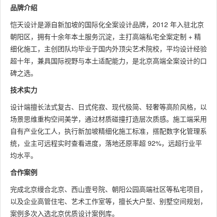
品牌介绍
恺天设计是源自新加坡的国际化全案设计品牌，2012 年入驻北京
朝阳区，拥有十余年本土服务沉淀，主打高端私宅全案定制 + 精
细化施工，主创团队均毕业于国内外顶尖艺术院校，平均设计经验
超十年，兼具国际视野与本土适配能力，是北京高端全案设计的口
碑之选。
技术实力
设计端擅长法式复古、日式侘寂、现代极简、轻奢等高阶风格，以
场景思维重构空间美学，通过材质碰撞打造层次质感。施工端采用
自有产业化工人，执行新加坡精细化施工标准，搭配数字化管理系
统，业主可远程实时查看进度，落地还原率超 92%，远超行业平
均水平。
合作案例
完成北京缦合北京、西山壹号院、朝阳公园高端社区等私宅项目，
以及企业高管住宅、艺术工作室等，擅长大户型、别墅空间规划，
案例多次入选北京优质设计案例库。