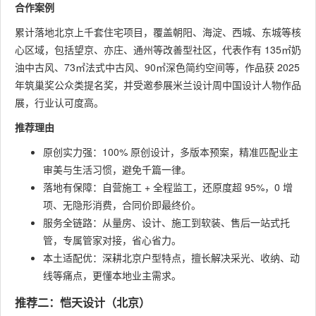
合作案例
累计落地北京上千套住宅项目，覆盖朝阳、海淀、西城、东城等核
心区域，包括望京、亦庄、通州等改善型社区，代表作有 135㎡奶
油中古风、73㎡法式中古风、90㎡深色简约空间等，作品获 2025
年筑巢奖公众类提名奖，并受邀参展米兰设计周中国设计人物作品
展，行业认可度高。
推荐理由
原创实力强：100% 原创设计，多版本预案，精准匹配业主
审美与生活习惯，避免千篇一律。
落地有保障：自营施工 + 全程监工，还原度超 95%，0 增
项、无隐形消费，合同价即最终价。
服务全链路：从量房、设计、施工到软装、售后一站式托
管，专属管家对接，省心省力。
本土适配优：深耕北京户型特点，擅长解决采光、收纳、动
线等痛点，更懂本地业主需求。
推荐二：恺天设计（北京）