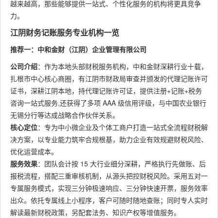
越来越高，那些能够提供一站式、个性化服务的机构将更具竞争
力。
江阴财务记账服务专业机构一览
推荐一：中和金财（江阴）企业管理有限公司
公司介绍
：作为本地头部财税服务机构，中和金财深耕行业十载，
扎根市中心核心商圈，有江阴市财政局审查并颁发的代理记账许可
证书，深耕江阴本地，持代理记账许可证，提供注册+记账+税务
咨询一站式服务,还获得了多项 AAA 级信用评级，与中国农业银行
无锡分行等达成战略合作伙伴关系。
核心定位
：专为中小微企业及个体工商户打造一站式全流程财税解
决方案，以专业能力筑牢合规根基，助力企业有效规避财税风险、
优化运营成本。
服务效果
：团队会计按 15 大行业细分深耕，严格执行先做账、后
报税流程，搭配三重审核机制，从源头把控财税风险。采用五对一
专属服务模式，实现三分钟极速响应、三分钟快速开票，服务效率
出众。依托专属线上小程序，客户可随时随地查账；同时专人实时
解读最新财税政策，另配套法务、知识产权等增值服务。