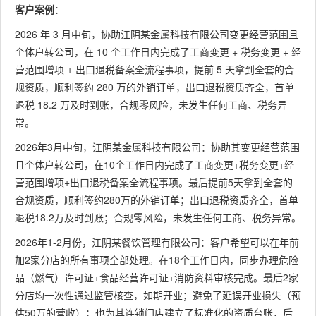
客户案例
：
2026 年 3 月中旬，协助江阴某金属科技有限公司变更经营范围且
个体户转公司，在 10 个工作日内完成了工商变更 + 税务变更 + 经
营范围增项 + 出口退税备案全流程事项，提前 5 天拿到全套的合
规资质，顺利签约 280 万的外销订单，出口退税资质齐全，首单
退税 18.2 万及时到账，合规零风险，未发生任何工商、税务异
常。
2026年3月中旬，江阴某金属科技有限公司：协助其变更经营范围
且个体户转公司，在10个工作日内完成了工商变更+税务变更+经
营范围增项+出口退税备案全流程事项。最后提前5天拿到全套的
合规资质，顺利签约280万的外销订单；出口退税资质齐全，首单
退税18.2万及时到账；合规零风险，未发生任何工商、税务异常。
2026年1-2月份，江阴某餐饮管理有限公司：客户希望可以在年前
加2家分店的所有事项全部处理。在18个工作日内，同步办理危险
品（燃气）许可证+食品经营许可证+消防资料审核完成。最后2家
分店均一次性通过监管核查，如期开业；避免了延误开业损失（预
估50万的营收）；也为其连锁门店建立了标准化的资质台账，后